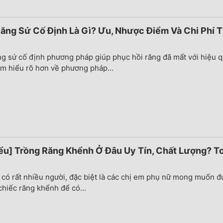
ăng Sứ Cố Định Là Gì? Ưu, Nhược Điểm Và Chi Phí 
ng sứ cố định phương pháp giúp phục hồi răng đã mất với hiệu 
ìm hiểu rõ hơn về phương pháp...
ểu] Trồng Răng Khểnh Ở Đâu Uy Tín, Chất Lượng? T
 có rất nhiều người, đặc biệt là các chị em phụ nữ mong muốn đ
hiếc răng khểnh để có...