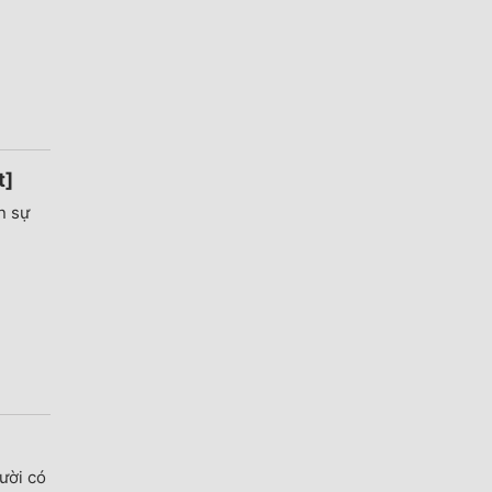
t]
n sự
ười có