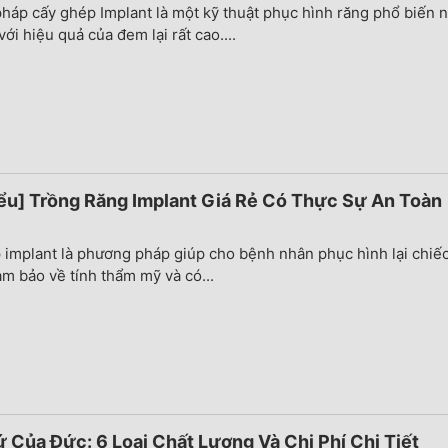
áp cấy ghép Implant là một kỹ thuật phục hình răng phổ biến 
ới hiệu quả của đem lại rất cao....
ểu] Trồng Răng Implant Giá Rẻ Có Thực Sự An Toàn
 implant là phương pháp giúp cho bệnh nhân phục hình lại chiế
ảm bảo về tính thẩm mỹ và có...
 Của Đức: 6 Loại Chất Lượng Và Chi Phí Chi Tiết