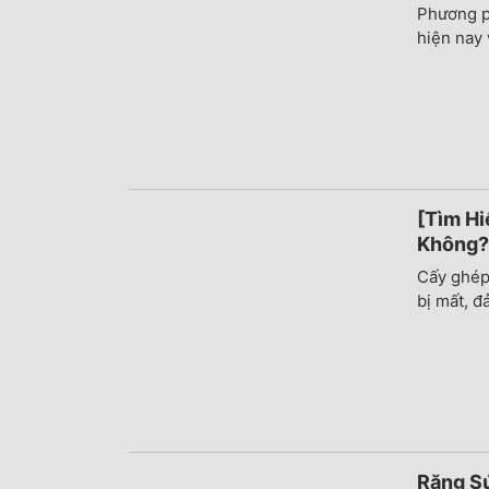
Phương ph
hiện nay v
[Tìm Hi
Không?
Cấy ghép
bị mất, đ
Răng Sứ