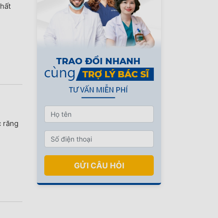
nhất
c răng
GỬI CÂU HỎI