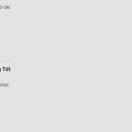
ừ các
 Tốt
 chức