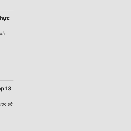
Thực
quả
op 13
ược sở