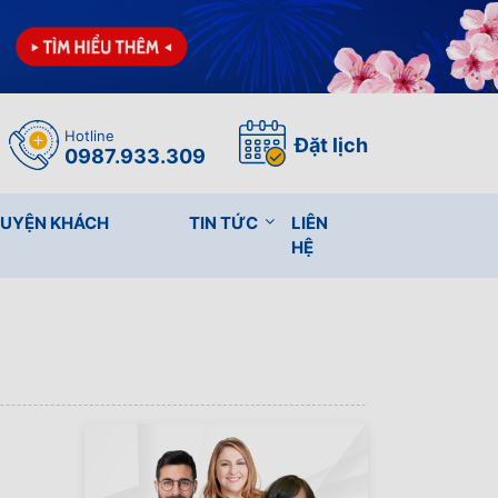
Hotline
Đặt lịch
0987.933.309
HUYỆN KHÁCH
TIN TỨC
LIÊN
HỆ