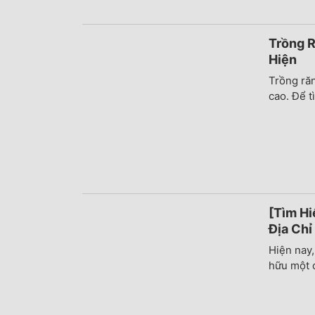
Trồng R
Hiện
Trồng ră
cao. Để t
[Tìm Hi
Địa Chỉ
Hiện nay,
hữu một c