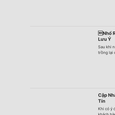
Nhổ R
Lưu Ý
Sau khi n
trồng lại 
Cập Nhậ
Tín
Khi có ý
khách hà