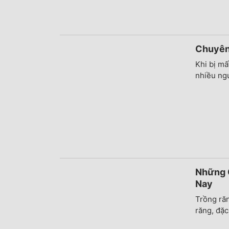
Chuyên 
Khi bị mấ
nhiều ngư
Những 
Nay
Trồng ră
răng, đặc 