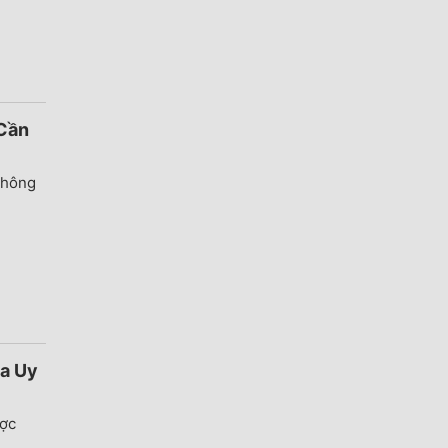
Cần
 không
oa Uy
ợc