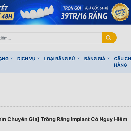
RẠNG
DỊCH VỤ
LOẠI RĂNG SỨ
BẢNG GIÁ
CÂU C
HÀNG
hìn Chuyên Gia] Trồng Răng Implant Có Nguy Hiểm