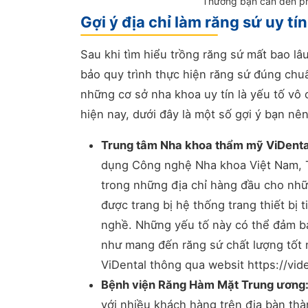
Thường bạn cần đến ph
Gợi ý địa chỉ làm răng sứ uy t
Sau khi tìm hiểu trồng răng sứ mất bao l
bảo quy trình thực hiện răng sứ đúng chuẩ
những cơ sở nha khoa uy tín là yếu tố vô 
hiện nay, dưới đây là một số gợi ý bạn nê
Trung tâm Nha khoa thẩm mỹ ViDenta
dụng Công nghệ Nha khoa Việt Nam, T
trong những địa chỉ hàng đầu cho n
được trang bị hệ thống trang thiết bị t
nghề. Những yếu tố này có thể đảm bả
như mang đến răng sứ chất lượng tốt 
ViDental thông qua websit https://vid
Bệnh viện Răng Hàm Mặt Trung ương
với nhiều khách hàng trên địa bàn th