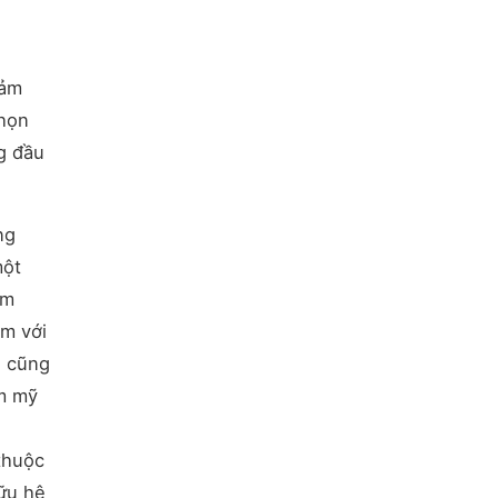
đảm
chọn
g đầu
ng
một
âm
âm với
g cũng
ẩm mỹ
thuộc
hữu hệ