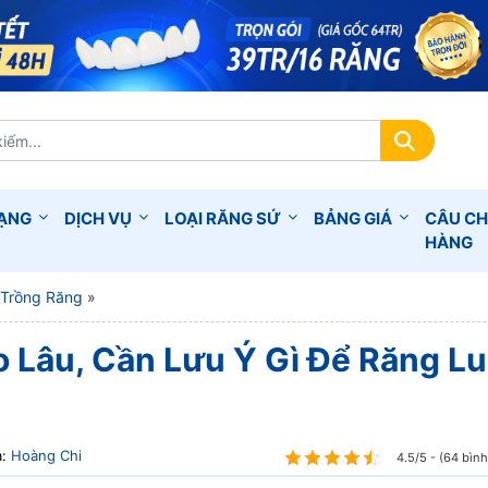
RẠNG
DỊCH VỤ
LOẠI RĂNG SỨ
BẢNG GIÁ
CÂU C
HÀNG
 Trồng Răng
»
 Lâu, Cần Lưu Ý Gì Để Răng L
ả:
Hoàng Chi
4.5/5 - (64 bìn