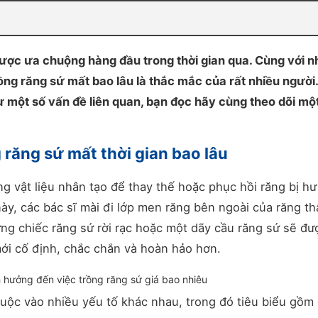
ược ưa chuộng hàng đầu trong thời gian qua. Cùng với 
trồng răng sứ mất bao lâu là thắc mắc của rất nhiều người
ư một số vấn đề liên quan, bạn đọc hãy cùng theo dõi mộ
 răng sứ mất thời gian bao lâu
g vật liệu nhân tạo để thay thế hoặc phục hồi răng bị hư
y, các bác sĩ mài đi lớp men răng bên ngoài của răng th
ng chiếc răng sứ rời rạc hoặc một dãy cầu răng sứ sẽ đư
mới cố định, chắc chắn và hoàn hảo hơn.
h hưởng đến việc trồng răng sứ giá bao nhiêu
huộc vào nhiều yếu tố khác nhau, trong đó tiêu biểu gồm 