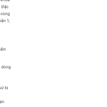
. Đặc
ô cùng
ận 1,
hẩm
n dùng
sứ bị
ạn.