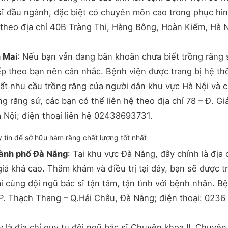
sĩ đầu ngành, đặc biệt có chuyên môn cao trong phục hì
 theo địa chỉ 40B Tràng Thi, Hàng Bông, Hoàn Kiếm, Hà N
 Mai
: Nếu bạn vẫn đang băn khoăn chưa biết trồng răng 
tiếp theo bạn nên cân nhắc. Bệnh viện được trang bị hệ t
t nhu cầu trồng răng của người dân khu vực Hà Nội và 
g răng sứ, các bạn có thể liên hệ theo địa chỉ 78 – Đ. Giả
 Nội; điện thoại liên hệ 02438693731.
y tín để sở hữu hàm răng chất lượng tốt nhất
hành phố Đà Nẵng
: Tại khu vực Đà Nẵng, đây chính là địa 
á khá cao. Thăm khám và điều trị tại đây, bạn sẽ được tr
ại cùng đội ngũ bác sĩ tận tâm, tận tình với bệnh nhân. B
– P. Thạch Thang – Q.Hải Châu, Đà Nẵng; điện thoại: 0236
y là địa chỉ quy tụ đội ngũ bác sĩ Chuyên khoa II, Chuyê