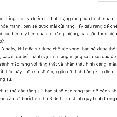
hám tổng quát và kiểm tra tình trạng răng của bệnh nhân.
khỏe mạnh, bạn sẽ được mài cùi răng, lấy dấu răng để ch
i các bệnh lý liên quan tới răng miệng, bạn cần thực hiệ
sứ.
1-3 ngày, khi mão sứ được chế tác xong, bạn sẽ được thô
y, bác sĩ sẽ tiến hành vệ sinh răng miệng sạch sẽ, sau đ
 sánh mão răng với răng thật và nhận thấy hình dáng, màu
t. Lúc này, mão sứ sẽ được gắn cố định bằng keo dính
ng sứ.
chưa thể gắn răng sứ, bác sĩ sẽ gắn răng tạm để bệnh nh
ạn cần tới buổi hẹn thứ 3 để hoàn chỉnh
quy trình trồng