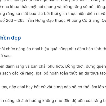
ề nha khoa thẩm mỹ nói chung và trồng răng sứ nói riêng
ồng răng sứ mất bao lâu bởi thời gian thực hiện diễn ra v
i số 263 – 265 Trần Hưng Đạo thuộc Phường Cô Giang, Qu
 bền đẹp
 hồi chức năng ăn nhai hiệu quả cũng như đảm bảo tính t
tố sau:
em đánh răng và bàn chải phù hợp. Đồng thời, đừng quê
m sạch các kẽ răng, loại bỏ hoàn toàn thức ăn dư thừa tạo
ay, nắp chai hay bất cứ vật cứng nào sẽ có thể làm lớp 
nh cũng sẽ ảnh hưởng không nhỏ đến độ bền của răng b