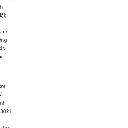
nh
ội;
sứ ở
hống
các
i
chỉ
ải
ệnh
 3821
n khoa