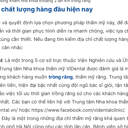
òng khám nha khoa khoảng 2 lần khi trồng răng
ín chất lượng hàng đầu hiện nay
âu và quyết định lựa chọn phương pháp thẩm mỹ này, để 
n và thời gian phục hình diễn ra nhanh chóng, việc lựa 
cùng cần thiết. Nếu đang tìm kiếm địa chỉ chất lượng hàn
n cân nhắc:
l:
Là một trong 5 cơ sở trực thuộc Viện Nghiên cứu và Ứ
rung tâm Nha khoa thẩm mỹ ViDental được đánh giá là 
hững khách hàng muốn
trồng răng
, thẩm mỹ răng. Trung t
iên tiến, hiện đại bậc nhất cùng đội ngũ bác sĩ giỏi, tận t
o việc tối ưu thời gian trồng răng sứ cho các khách hàn
nhất. Các bạn có thể liên hệ với Trung tâm Nha khoa th
ental.vn/ hoặc https://www.facebook.com/videntalclinic/.
:
Đây là một trong những địa chỉ thẩm mỹ răng khá quen 
ành phố Hà Nội cũng như các tỉnh lân cận. Bệnh viện sở 