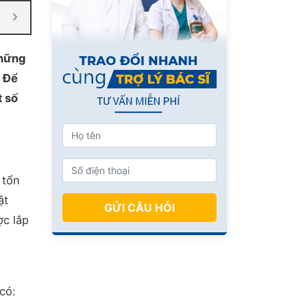
những
. Để
t số
 tổn
ật
GỬI CÂU HỎI
ợc lắp
có: