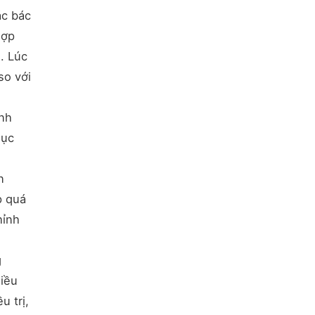
ác bác
hợp
. Lúc
so với
ệnh
hục
n
p quá
hỉnh
g
hiều
u trị,