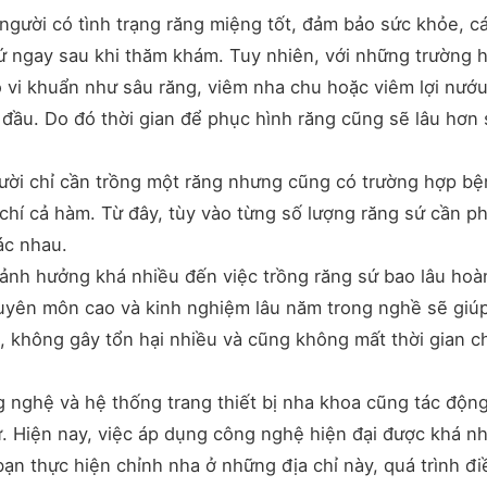
 người có tình trạng răng miệng tốt, đảm bảo sức khỏe, c
sứ ngay sau khi thăm khám. Tuy nhiên, với những trường 
 vi khuẩn như sâu răng, viêm nha chu hoặc viêm lợi nướu
g đầu. Do đó thời gian để phục hình răng cũng sẽ lâu hơn 
ời chỉ cần trồng một răng nhưng cũng có trường hợp b
chí cả hàm. Từ đây, tùy vào từng số lượng răng sứ cần p
ác nhau.
 ảnh hưởng khá nhiều đến việc trồng răng sứ bao lâu hoà
chuyên môn cao và kinh nghiệm lâu năm trong nghề sẽ giú
c, không gây tổn hại nhiều và cũng không mất thời gian c
g nghệ và hệ thống trang thiết bị nha khoa cũng tác độn
ứ. Hiện nay, việc áp dụng công nghệ hiện đại được khá n
n thực hiện chỉnh nha ở những địa chỉ này, quá trình điề