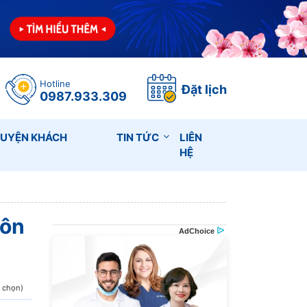
Hotline
Đặt lịch
0987.933.309
HUYỆN KHÁCH
TIN TỨC
LIÊN
HỆ
uôn
h chọn)