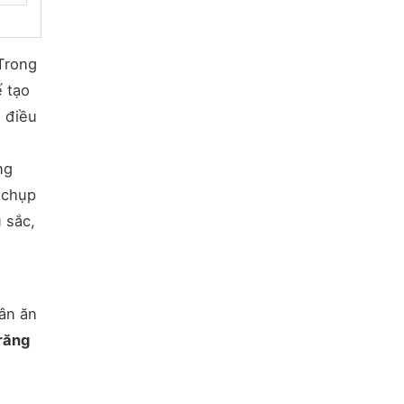
 Trong
ế tạo
n điều
ng
ó chụp
 sắc,
ân ăn
 răng