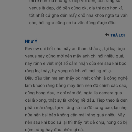
thì rẻ hơn xíu nhưng k đẹp với bền, còn răng sứ
venus là đẹp, độ bền cũng ok, giá thì cao hơn xí,
tốt nhất cứ ghé đến mấy chỗ nha khoa ngta tư vấn
cho, hỏi ngta cũng có tư vấn đúng được đâu
TRẢ LỜI
Như Ý
Review chi tiết cho mấy ac tham khảo ạ, tại loại bọc
venus này cũng mới nên mấy anh chị hỏi nhiều quá,
nay rảnh e viết một số cảm nhận của em sau khi bọc
răng loại này, hy vọng có ích với mọi người ạ.
Điều đầu tiên mà em thấy ok nhất chính là công nghệ
làm khuôn răng bằng máy tính nên độ chính xác cao,
cũng hong đau, e chỉ nằm đó, ngta lia camera qua
cái là xong, thật sự là không hề đâu. Tiếp theo là đến
phần mài răng, tại vì răng sứ có độ cứng cao, lại nhẹ
nữa nên bsi bảo không cần mài răng quá nhiều. Vậy
nên sau khi bọc sứ lại thì thấy rất dễ chịu, hong có bị
cộm cứng hay đau nhức gì cả.