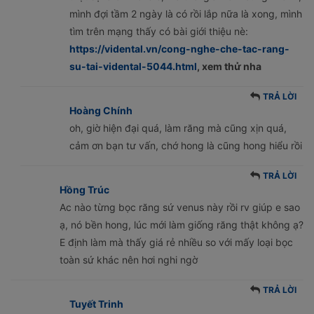
mình đợi tầm 2 ngày là có rồi lắp nữa là xong, mình
tìm trên mạng thấy có bài giới thiệu nè:
https://vidental.vn/cong-nghe-che-tac-rang-
su-tai-vidental-5044.html
, xem thử nha
TRẢ LỜI
Hoàng Chính
oh, giờ hiện đại quá, làm răng mà cũng xịn quá,
cảm ơn bạn tư vấn, chớ hong là cũng hong hiểu rồi
TRẢ LỜI
Hồng Trúc
Ac nào từng bọc răng sứ venus này rồi rv giúp e sao
ạ, nó bền hong, lúc mới làm giống răng thật không ạ?
E định làm mà thấy giá rẻ nhiều so với mấy loại bọc
toàn sứ khác nên hơi nghi ngờ
TRẢ LỜI
Tuyết Trinh