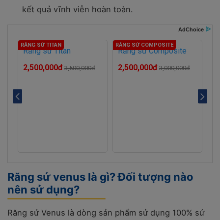
kết quả vĩnh viễn hoàn toàn.
Răng sứ Titan
Răng sứ Composite
2,500,000đ
2,500,000đ
đ
3,500,000đ
3,000,000đ
Răng sứ venus là gì? Đối tượng nào
nên sử dụng?
Răng sứ Venus là dòng sản phẩm sử dụng 100% sứ