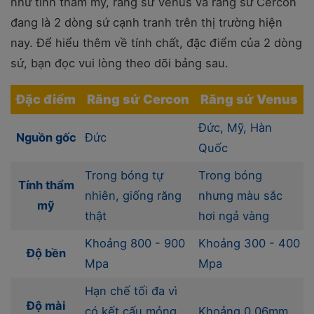
như tính thẩm mỹ, răng sứ Venus và răng sứ Cercon
đang là 2 dòng sứ cạnh tranh trên thị trường hiện
nay. Để hiểu thêm về tính chất, đặc điểm của 2 dòng
sứ, bạn đọc vui lòng theo dõi bảng sau.
Đặc điểm
Răng sứ Cercon
Răng sứ Venus
Đức, Mỹ, Hàn
Nguồn gốc
Đức
Quốc
Trong bóng tự
Trong bóng
Tính thẩm
nhiên, giống răng
nhưng màu sắc
mỹ
thật
hơi ngả vàng
Khoảng 800 - 900
Khoảng 300 - 400
Độ bền
Mpa
Mpa
Hạn chế tối đa vì
Độ mài
có kết cấu mỏng
Khoảng 0,06mm