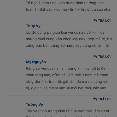
Tớ bọc 1 năm r nè, vẫn dùng bình thường nha,
toàn ăn thịt các kiểu mà vẫn trv ổn, chưa sao nha
TRẢ LỜI
Thúy Vy
lúc đó cũng pv giữa loại venus này với kim loại
nhưng cuối cùng vẫn chọn loại này, đẹp mà rẻ, bsi
cũng bảo bền cũng 20 năm, vậy cũng ok lắm rồi
TRẢ LỜI
Mỹ Nguyên
Răng sứ venus nha, làm bằng kim loại dễ bị đen
chân răng lắm, mình nè, làm mới 3 năm mà chân
răng đen hết trơn rồi, giữ lắm đó mà no cũng vẫn
bị, giờ chỉ có mở ra làm lại mới hết thôi, nản lắm
TRẢ LỜI
Tường Vy
Tùy vào tình trạng kinh tế của bạn thôi, làm sứ kl