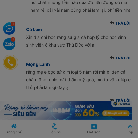
hơi chát nhưng tiền nào của đó nên đừng có mà
ham rẻ, xài vài năm cũng phải làm lại, phí tiền nha
TRẢ LỜI
Cà Lem
Xin địa chỉ bọc răng sứ giá cả hợp lý cho học sinh
sinh viên ở khu vực Thủ Đức với ạ
TRẢ LỜI
Mộng Lành
răng mẹ e bọc sứ kim loại 5 năm rồi mà bị đen cái
chân răng, nhìn mất thẩm mỹ quá, mn tư vấn giúp e
thử phải làm gì đây ạ
TRẢ LỜI
Ngọc Tuyền
Răng này bị hư rồi, khuyên bạn đưa mẹ đến mấy
trung tâm nha khoa để làm lại đi, thực sự để cũng
hong ảnh hưởng gì nhưng mà nhìn hơi mất thẩm
Trang chủ
Liên hệ
Đặt lịch
Top
mỹ, muốn đẹp thì bạn đổi sang cho mẹ loại răng