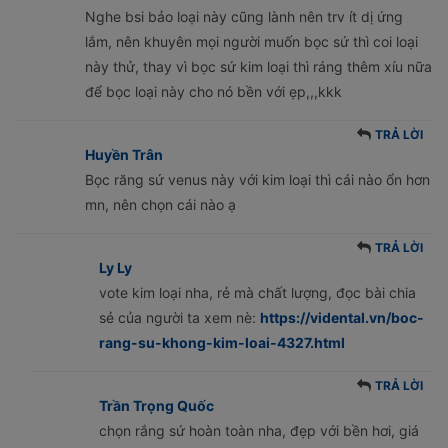
Nghe bsi bảo loại này cũng lành nên trv ít dị ứng
lắm, nên khuyên mọi người muốn bọc sứ thì coi loại
này thử, thay vì bọc sứ kim loại thì ráng thêm xíu nữa
để bọc loại này cho nó bền với ẹp,,,kkk
TRẢ LỜI
Huyền Trân
Bọc răng sứ venus này với kim loại thì cái nào ổn hơn
mn, nên chọn cái nào ạ
TRẢ LỜI
Ly Ly
vote kim loại nha, rẻ mà chất lượng, đọc bài chia
sẻ của người ta xem nè:
https://vidental.vn/boc-
rang-su-khong-kim-loai-4327.html
TRẢ LỜI
Trần Trọng Quốc
chọn rắng sứ hoàn toàn nha, đẹp với bền hơi, giá