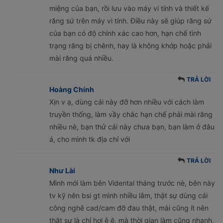
miệng của bạn, rồi lưu vào máy vi tính và thiết kế
răng sứ trên máy vi tính. Điều này sẽ giúp răng sứ
của bạn có độ chính xác cao hơn, hạn chế tình
trạng răng bị chênh, hay là không khớp hoặc phải
mài răng quá nhiều.
TRẢ LỜI
Hoàng Chính
Xịn v ạ, dùng cái này đỡ hơn nhiều với cách làm
truyền thống, làm vầy chắc hạn chế phải mài răng
nhiều nè, bạn thử cái này chưa bạn, bạn làm ở đâu
á, cho mình tk địa chỉ với
TRẢ LỜI
Như Lài
Mình mới làm bên Vidental tháng trước nè, bên này
tv kỹ nên bsi gt mình nhiều lắm, thật sự dùng cái
công nghê cad/cam đỡ đau thật, mài cũng ít nên
thật sự là chỉ hơi ê ê, mà thời gian làm cũng nhanh,