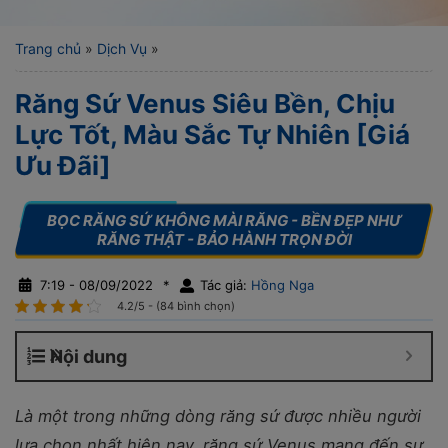
Trang chủ
»
Dịch Vụ
»
Răng Sứ Venus Siêu Bền, Chịu
Lực Tốt, Màu Sắc Tự Nhiên [Giá
Ưu Đãi]
7:19 - 08/09/2022
*
Tác giả:
Hồng Nga
4.2/5 - (84 bình chọn)
Nội dung
Là một trong những dòng răng sứ được nhiều người
lựa chọn nhất hiện nay, răng sứ Venus mang đến sự