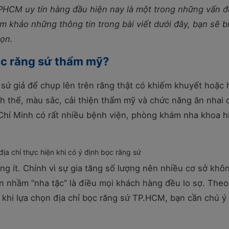
HCM uy tín hàng đầu hiện nay là một trong những vấn đ
 khảo những thông tin trong bài viết dưới đây, bạn sẽ b
họn.
bọc răng sứ thẩm mỹ?
sứ giả để chụp lên trên răng thật có khiếm khuyết hoặc 
ình thể, màu sắc, cải thiện thẩm mỹ và chức năng ăn nhai 
 Chí Minh có rất nhiều bệnh viện, phòng khám nha khoa h
ịa chỉ thực hiện khi có ý định bọc răng sứ
g ít. Chính vì sự gia tăng số lượng nên nhiều cơ sở khô
 nhầm “nha tặc” là điều mọi khách hàng đều lo sợ. Theo
khi lựa chọn địa chỉ bọc răng sứ TP.HCM, bạn cần chú ý 