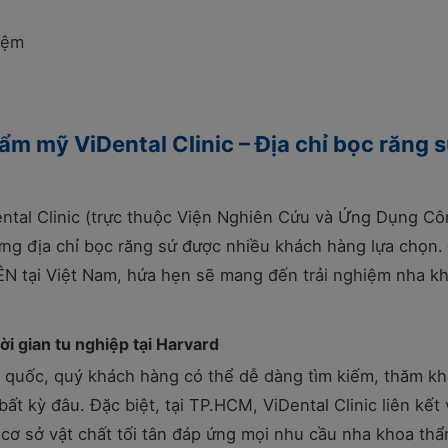
hiệm
m mỹ ViDental Clinic – Địa chỉ bọc răng 
ntal Clinic (trực thuộc Viện Nghiên Cứu và Ứng Dụng C
ng địa chỉ bọc răng sứ được nhiều khách hàng lựa chọn.
ÊN tại Việt Nam, hứa hẹn sẽ mang đến trải nghiệm nha k
ời gian tu nghiệp tại Harvard
n quốc, quý khách hàng có thể dễ dàng tìm kiếm, thăm k
ất kỳ đâu. Đặc biệt, tại TP.HCM, ViDental Clinic liên kết 
ị cơ sở vật chất tối tân đáp ứng mọi nhu cầu nha khoa th