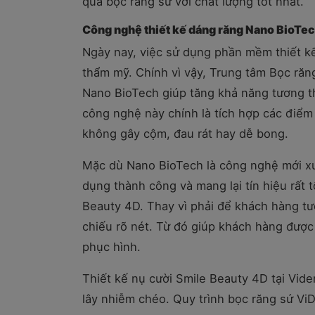
quả bọc răng sứ với chất lượng tốt nhất.
Công nghệ thiết kế dáng răng Nano BioTe
Ngày nay, việc sử dụng phần mềm thiết kế
thẩm mỹ. Chính vì vậy, Trung tâm Bọc ră
Nano BioTech giúp tăng khả năng tương th
công nghệ này chính là tích hợp các điểm 
không gây cộm, đau rát hay dễ bong.
Mặc dù Nano BioTech là công nghệ mới xuấ
dụng thành công và mang lại tín hiệu rất
Beauty 4D. Thay vì phải để khách hàng tư
chiếu rõ nét. Từ đó giúp khách hàng được
phục hình.
Thiết kế nụ cười Smile Beauty 4D tại Viden
lây nhiễm chéo. Quy trình bọc răng sứ Vi