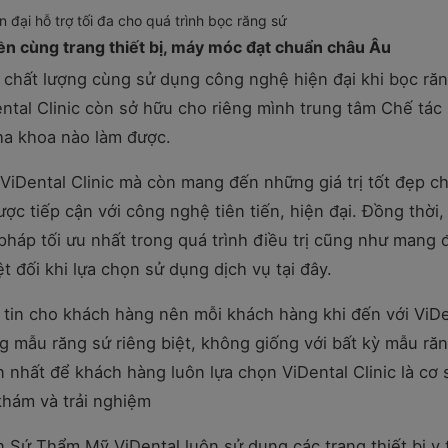
 đại hỗ trợ tối đa cho quá trình bọc răng sứ
ền cùng trang thiết bị, máy móc đạt chuẩn châu Âu
a chất lượng cùng sử dụng công nghệ hiện đại khi bọc răn
tal Clinic còn sở hữu cho riêng mình trung tâm Chế tác
ha khoa nào làm được.
ViDental Clinic mà còn mang đến những giá trị tốt đẹp c
 tiếp cận với công nghệ tiên tiến, hiện đại. Đồng thời,
pháp tối ưu nhất trong quá trình điều trị cũng như mang 
t đối khi lựa chọn sử dụng dịch vụ tại đây.
ự tin cho khách hàng nên mỗi khách hàng khi đến với ViDe
ng mẫu răng sứ riêng biệt, không giống với bất kỳ mẫu ră
n nhất để khách hàng luôn lựa chọn ViDental Clinic là cơ 
khám và trải nghiệm
Sứ Thẩm Mỹ ViDental luôn sử dụng các trang thiết bị y 