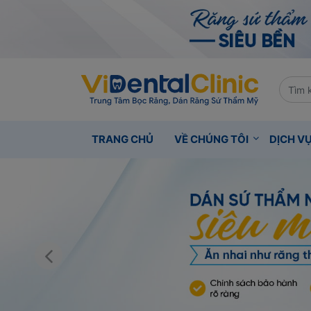
TRANG CHỦ
VỀ CHÚNG TÔI
DỊCH V