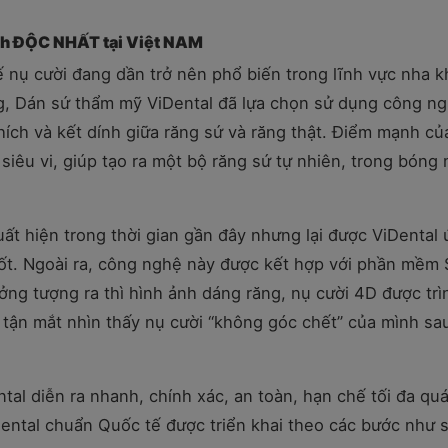
ch ĐỘC NHẤT tại Việt NAM
 nụ cười đang dần trở nên phổ biến trong lĩnh vực nha 
ng, Dán sứ thẩm mỹ ViDental đã lựa chọn sử dụng công n
ích và kết dính giữa răng sứ và răng thật. Điểm mạnh củ
siêu vi, giúp tạo ra một bộ răng sứ tự nhiên, trong bóng
t hiện trong thời gian gần đây nhưng lại được ViDental
 tốt. Ngoài ra, công nghệ này được kết hợp với phần mềm 
ởng tượng ra thì hình ảnh dáng răng, nụ cười 4D được trì
 tận mắt nhìn thấy nụ cười “không góc chết” của mình sau
tal diễn ra nhanh, chính xác, an toàn, hạn chế tối đa quá
Dental chuẩn Quốc tế được triển khai theo các bước như 