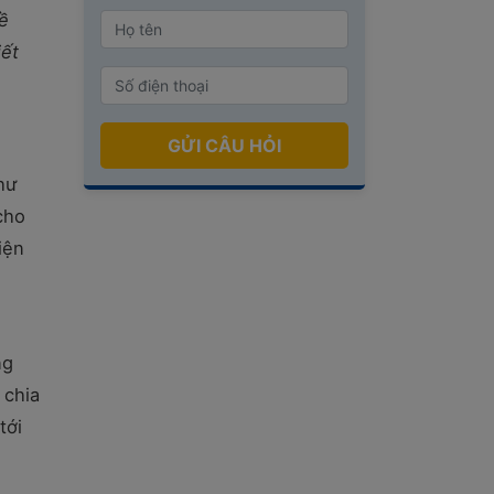
ề
iết
GỬI CÂU HỎI
hư
cho
iện
ng
 chia
tới