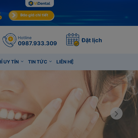
Hotline
Đặt lịch
0987.933.309
Ỉ UY TÍN
TIN TỨC
LIÊN HỆ