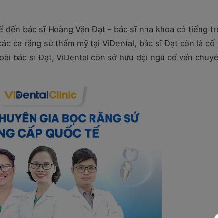
kể đến bác sĩ Hoàng Văn Đạt – bác sĩ nha khoa có tiếng t
các ca răng sứ thẩm mỹ tại ViDental, bác sĩ Đạt còn là cố
ài bác sĩ Đạt, ViDental còn sở hữu đội ngũ cố vấn chuy