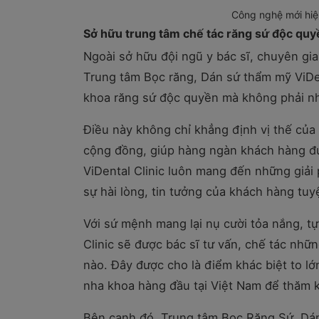
Công nghệ mới hiện
Sở hữu trung tâm chế tác răng sứ độc quy
Ngoài sở hữu đội ngũ y bác sĩ, chuyên gi
Trung tâm Bọc răng, Dán sứ thẩm mỹ ViDen
khoa răng sứ độc quyền mà không phải n
Điều này không chỉ khẳng định vị thế của 
cộng đồng, giúp hàng ngàn khách hàng được
ViDental Clinic luôn mang đến những giải 
sự hài lòng, tin tưởng của khách hàng tuyệ
Với sứ mệnh mang lại nụ cười tỏa nắng, t
Clinic sẽ được bác sĩ tư vấn, chế tác nhữ
nào. Đây được cho là điểm khác biệt to lớ
nha khoa hàng đầu tại Việt Nam để thăm 
Bên cạnh đó, Trung tâm Bọc Răng Sứ, Dán 