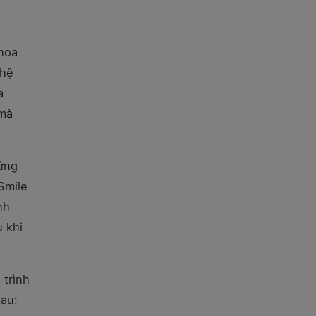
khoa
ghệ
a
 mà
 ứng
Smile
nh
 khi
 trình
sau: