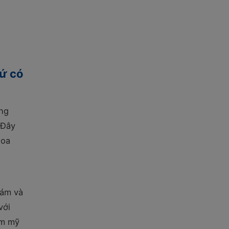
sứ có
ông
 Đây
hoa
hám và
với
ẩm mỹ