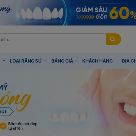
Ụ
LOẠI RĂNG SỨ
BẢNG GIÁ
KHÁCH HÀNG
ĐỊA CH