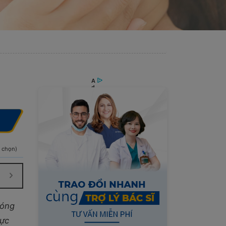
h chọn)
bóng
vực