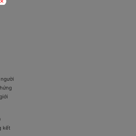
 người
chứng
giới
ề
g kết