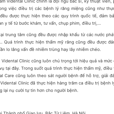
 Vidental Clinic chính là đội ngũ bác sĩ, kỹ thuật viên, 
ong việc điều trị các bệnh lý răng miệng cũng như thự
 đều được thực hiện theo các quy trình quốc tế, đảm b
n y tế từ bước khám, tư vấn, chụp phim, điều trị,…
tại trung tâm cũng đều được nhập khẩu từ các nước phát
… Quá trình thực hiện thẩm mỹ răng cũng đều được đ
cần lo lắng vấn đề nhiễm trùng hay lây nhiễm chéo.
Vidental Clinic cũng luôn chú trọng tới hiệu quả và mức 
ụ tại đây. Trong suốt quá trình thực hiện thẩm mỹ, điều t
al Care cũng luôn theo sát người bệnh để hỗ trợ, giải đ
Vidental Clinic đã thực hiện hàng trăm ca điều trị bệnh l
 lại nụ cười tự tin hơn cho người bệnh.
ị Thành phố Giao lưu, Bắc Từ Liêm, Hà Nội.