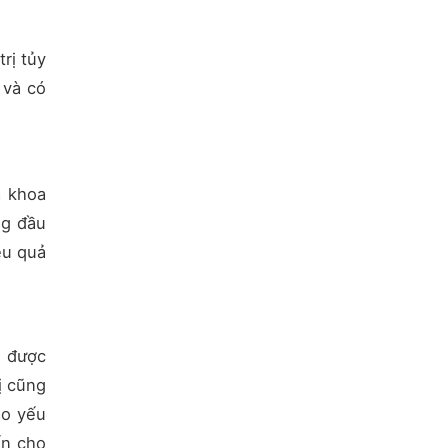
rị tủy
 và có
a khoa
ng đầu
ệu quả
g được
ị cũng
ảo yếu
ến cho