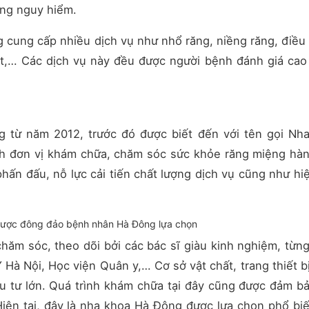
ứng nguy hiểm.
cung cấp nhiều dịch vụ như nhổ răng, niềng răng, điều t
nt,… Các dịch vụ này đều được người bệnh đánh giá cao
g từ năm 2012, trước đó được biết đến với tên gọi Nh
ành đơn vị khám chữa, chăm sóc sức khỏe răng miệng hà
ấn đấu, nỗ lực cải tiến chất lượng dịch vụ cũng như hi
được đông đảo bệnh nhân Hà Đông lựa chọn
hăm sóc, theo dõi bởi các bác sĩ giàu kinh nghiệm, từn
Y Hà Nội, Học viện Quân y,… Cơ sở vật chất, trang thiết b
ầu tư lớn. Quá trình khám chữa tại đây cũng được đảm b
Hiện tại, đây là nha khoa Hà Đông được lựa chọn phổ bi