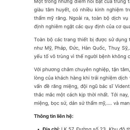
Một trong những điểm nổi bật của trung tâm
giàu tâm huyết, có nhiều kinh nghiệm tr
thẩm mỹ răng. Ngoài ra, toàn bộ dịch vụ
định nghiêm ngặt các quy định của cơ qua
Toàn bộ các trang thiết bị được sử dụng 
như Mỹ, Pháp, Đức, Hàn Quốc, Thuỵ Sỹ,
yếu tố vô trùng vì thế người bệnh không 
Với phương châm chuyên nghiệp, tận tâm, 
lòng của khách hàng khi trải nghiệm dịch v
vấn đề răng miệng, đội ngũ bác sĩ Vident
thắc mắc một cách kịp thời nhất. Tới nay, 
miệng, bọc sứ, dán sứ thẩm mỹ,…. và mang
Thông tin liên hệ:
Địa chỉ:
LK 57, Đường số 23, Khu đô th