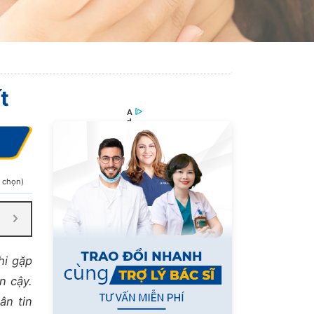
t
h chọn)
hi gặp
n cậy.
ân tin