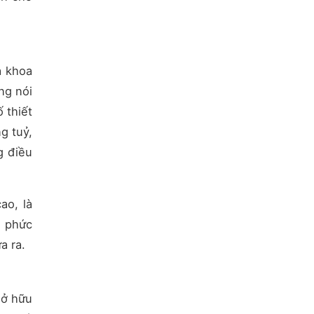
a khoa
ng nói
 thiết
g tuỷ,
g điều
ao, là
i phức
a ra.
sở hữu