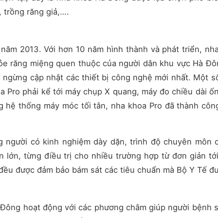
, trồng răng giả,….
 năm 2013. Với hơn 10 năm hình thành và phát triển, nh
hỏe răng miệng quen thuộc của người dân khu vực Hà Đô
 ngừng cập nhật các thiết bị công nghệ mới nhất. Một số
oa Pro phải kể tới máy chụp X quang, máy đo chiều dài ốn
g hệ thống máy móc tối tân, nha khoa Pro đã thành côn
g người có kinh nghiệm dày dặn, trình độ chuyên môn c
 lớn, từng điều trị cho nhiều trường hợp từ đơn giản tớ
y đều được đảm bảo bám sát các tiêu chuẩn mà Bộ Y Tế đư
à Đông hoạt động với các phương châm giúp người bệnh 