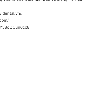
idental.vn/.
com/.
ZyY58oQCun6cx8