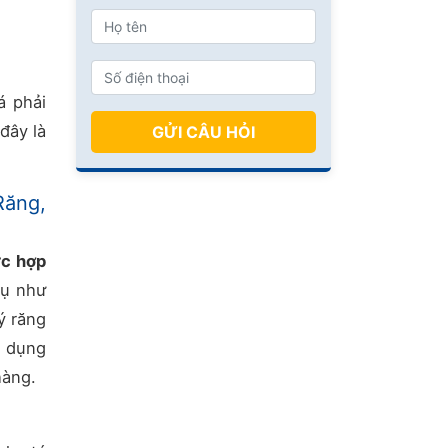
á phải
đây là
GỬI CÂU HỎI
Răng,
ức hợp
vụ như
ý răng
g dụng
hàng.