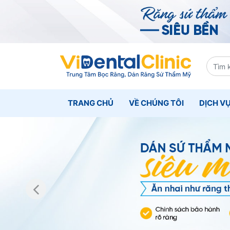
TRANG CHỦ
VỀ CHÚNG TÔI
DỊCH V