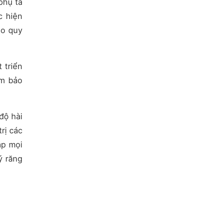
phụ tá
c hiện
ảo quy
 triển
ảm bảo
độ hài
rị các
áp mọi
ý răng