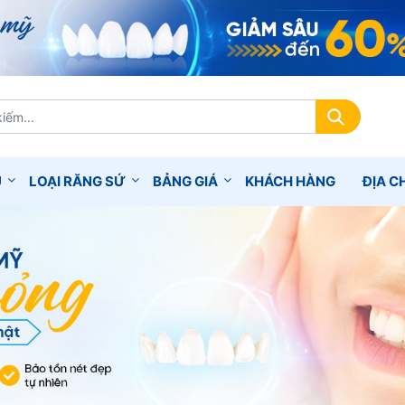
Ụ
LOẠI RĂNG SỨ
BẢNG GIÁ
KHÁCH HÀNG
ĐỊA CH