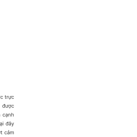
c trực
ẽ được
n cạnh
ại đây
ớt cảm