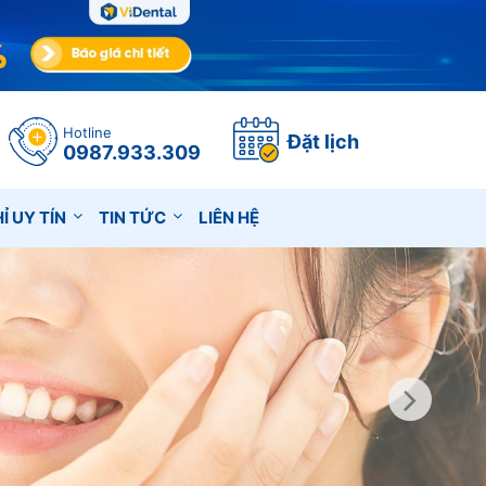
Hotline
Đặt lịch
0987.933.309
Ỉ UY TÍN
TIN TỨC
LIÊN HỆ