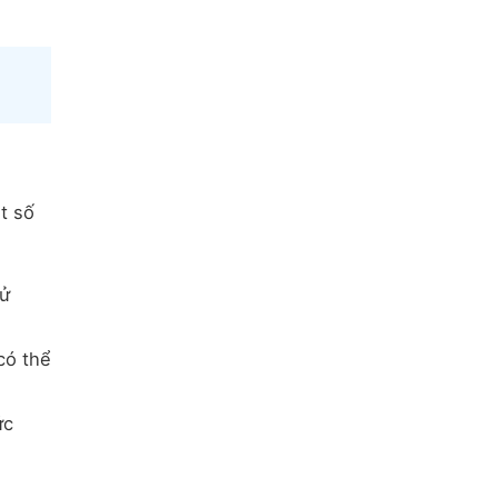
t số
sử
có thể
ức