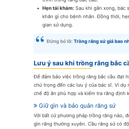
Hẹn tái khám:
Sau khi gắn xong, bác s
khăn gì cho bệnh nhân. Đồng thời, hẹn 
gian sử dụng.
Đừng bỏ lỡ:
Trồng răng sứ giá bao nh
Lưu ý sau khi trồng răng bắc c
Để đảm bảo việc trồng răng bắc cầu đạt h
chú trọng đến các lưu ý của bác sĩ. Ví d
chế độ ăn phù hợp và kiểm tra răng định k
Giữ gìn và bảo quản răng sứ
Với bất cứ phương pháp trồng răng nào, để
gìn răng thường xuyên. Cầu răng sứ có độ