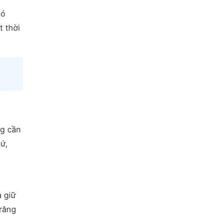
hó
t thời
ng cần
ứ,
 giữ
 răng