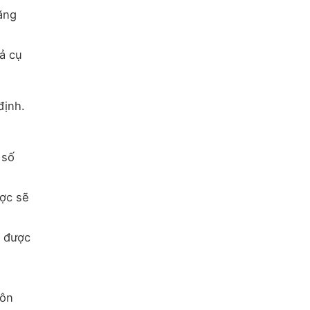
ăng
ả cụ
định.
 số
ược sẽ
n được
hôn