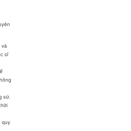
huyên
và
c sĩ
để
không
g sứ.
thời
h quy