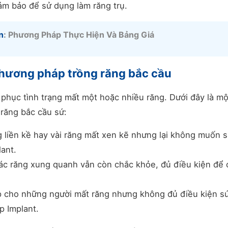
m bảo để sử dụng làm răng trụ.
n
: Phương Pháp Thực Hiện Và Bảng Giá
hương pháp trồng răng bắc cầu
hục tình trạng mất một hoặc nhiều răng. Dưới đây là mộ
 răng bắc cầu sứ:
 liền kề hay vài răng mất xen kẽ nhưng lại không muốn 
ant.
 các răng xung quanh vẫn còn chắc khỏe, đủ điều kiện để 
ợp cho những người mất răng nhưng không đủ điều kiện s
p Implant.