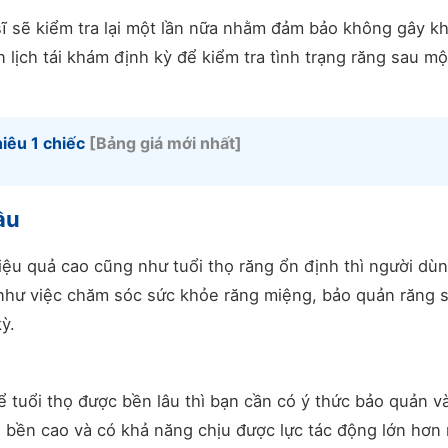
ĩ sẽ kiểm tra lại một lần nữa nhằm đảm bảo không gây k
lịch tái khám định kỳ để kiểm tra tình trạng răng sau mộ
iêu 1 chiếc
[Bảng giá mới nhất]
ầu
iệu quả cao cũng như tuổi thọ răng ổn định thì người dù
ụ như việc chăm sóc sức khỏe răng miệng, bảo quản răng s
ỳ.
 tuổi thọ được bền lâu thì bạn cần có ý thức bảo quản và
 bền cao và có khả năng chịu được lực tác động lớn hơn