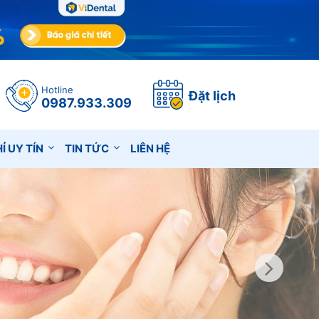
Hotline
Đặt lịch
0987.933.309
Ỉ UY TÍN
TIN TỨC
LIÊN HỆ