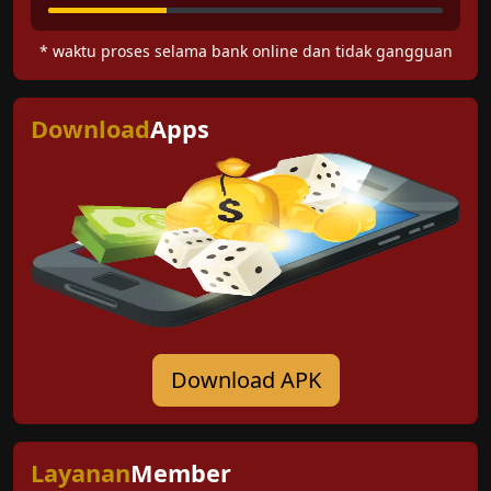
* waktu proses selama bank online dan tidak gangguan
Download
Apps
Download APK
Layanan
Member