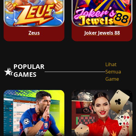
Zeus
Joker Jewels 88
Lihat
POPULAR
Semua
GAMES
Game