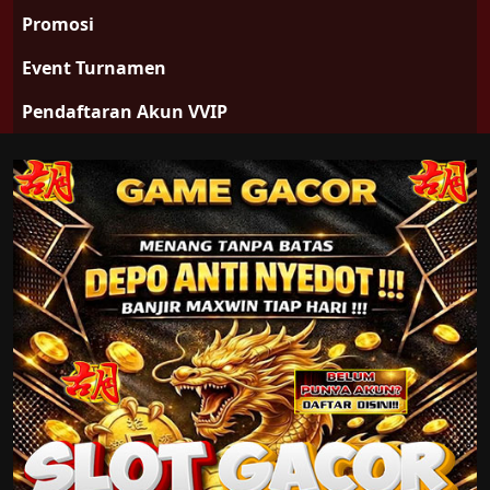
Promosi
Event Turnamen
Pendaftaran Akun VVIP