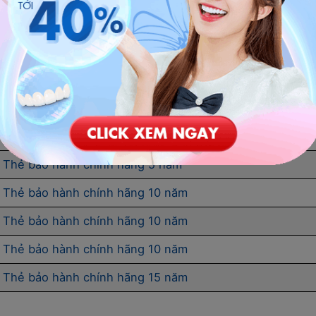
ViDental Clinic cấp thẻ bảo hành phù hợp cho quý khách.
ăm cụ thể, tối thiểu là 3 năm:
Thời gian bảo hành
Thẻ bảo hành chính hãng 3 năm
Thẻ bảo hành chính hãng 5 năm
Thẻ bảo hành chính hãng 10 năm
Thẻ bảo hành chính hãng 10 năm
Thẻ bảo hành chính hãng 10 năm
Thẻ bảo hành chính hãng 15 năm