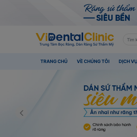
TRANG CHỦ
VỀ CHÚNG TÔI
DỊCH V