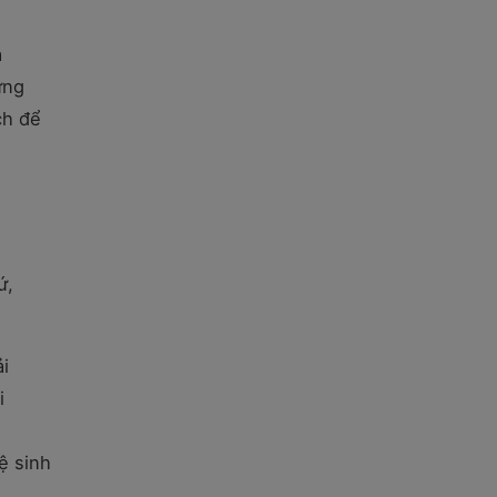
a
ựng
ch để
ứ,
i
i
ệ sinh