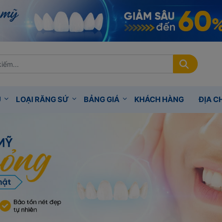
Ụ
LOẠI RĂNG SỨ
BẢNG GIÁ
KHÁCH HÀNG
ĐỊA CH