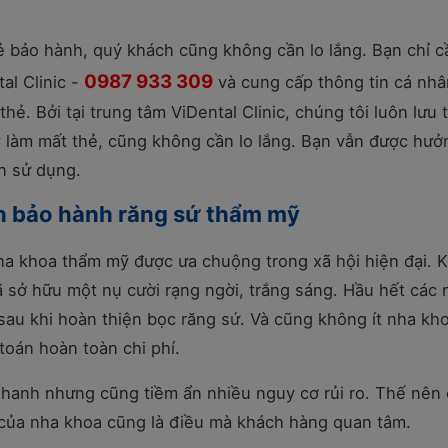
 bảo hành, quý khách cũng không cần lo lắng. Bạn chỉ c
0987 933 309
al Clinic -
và cung cấp thông tin cá nhâ
thẻ. Bởi tại trung tâm ViDental Clinic, chúng tôi luôn lưu 
 làm mất thẻ, cũng không cần lo lắng. Bạn vẫn được hưở
n sử dụng.
h bảo hành răng sứ thẩm mỹ
ha khoa thẩm mỹ được ưa chuộng trong xã hội hiện đại. 
ã sở hữu một nụ cười rạng ngời, trắng sáng. Hầu hết các 
au khi hoàn thiện bọc răng sứ. Và cũng không ít nha kho
toán hoàn toàn chi phí.
nhanh nhưng cũng tiềm ẩn nhiều nguy cơ rủi ro. Thế nên
 của nha khoa cũng là điều mà khách hàng quan tâm.