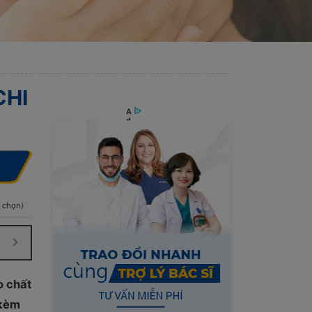
CHI
h chọn)
o chất
 kèm