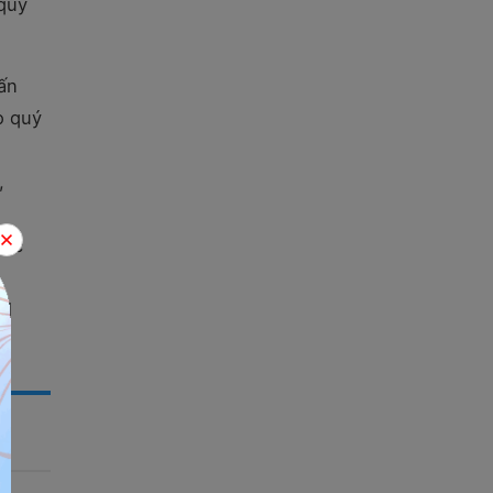
 quý
ấn
o quý
,
nic
al