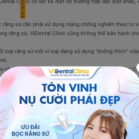
ental Clinic có liệt kê một số trường hợp đặc biệt khác,
c răng sứ cần phải sử dụng máng chống nghiến theo tư v
ng răng sứ, ViDental Clinic cũng không thể bảo hành ch
loại răng sứ mới vì loại đang sử dụng “không thích” nữa
ành.
 răng miệng như tiểu đường, loãng xương,…ViDental Cli
hác và có sự can thiệp từ các chuyên gia tại đó, ViDent
ên tục được báo đài cập nhật - Lý do vì sao?