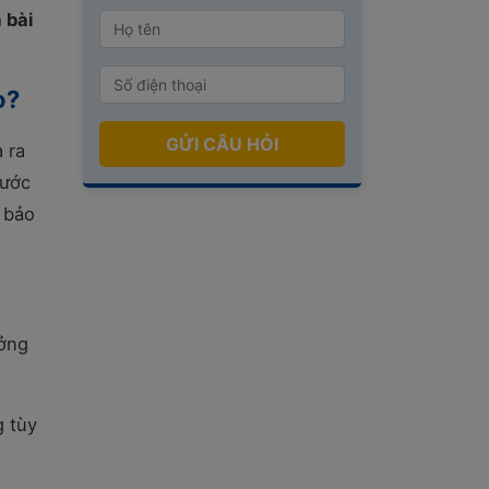
 bài
o?
GỬI CÂU HỎI
 ra
rước
 bảo
ởng
g tùy