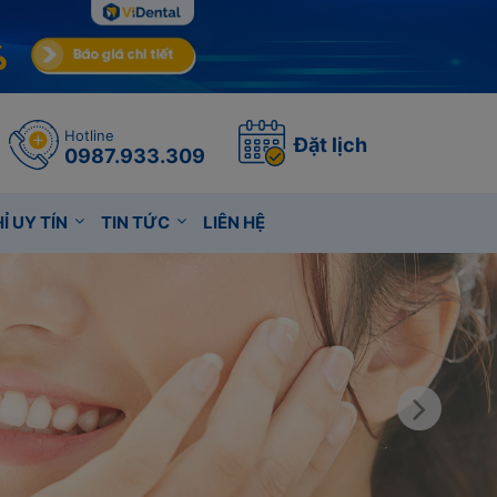
Hotline
Đặt lịch
0987.933.309
Ỉ UY TÍN
TIN TỨC
LIÊN HỆ