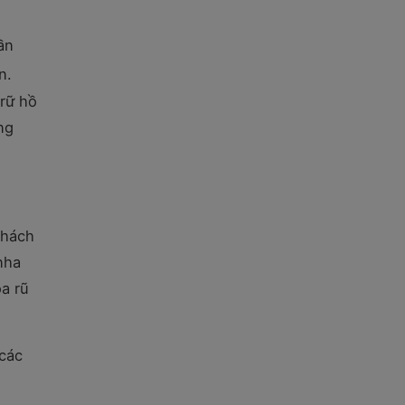
ần
n.
trữ hồ
ng
Khách
nha
a rũ
 các