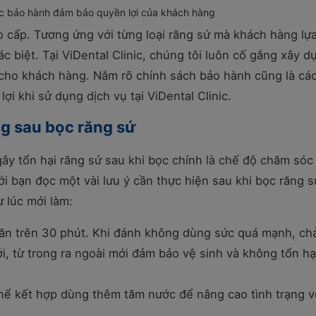
c bảo hành đảm bảo quyền lợi của khách hàng
o cấp. Tương ứng với từng loại răng sứ mà khách hàng lự
 biệt. Tại ViDental Clinic, chúng tôi luôn cố gắng xây d
 cho khách hàng. Nắm rõ chính sách bảo hành cũng là cá
 khi sử dụng dịch vụ tại ViDental Clinic.
g sau bọc răng sứ
y tổn hại răng sứ sau khi bọc chính là chế độ chăm sóc
ới bạn đọc một vài lưu ý cần thực hiện sau khi bọc răng s
 lúc mới làm:
a ăn trên 30 phút. Khi đánh không dùng sức quá mạnh, chả
i, từ trong ra ngoài mới đảm bảo vệ sinh và không tổn hạ
thể kết hợp dùng thêm tăm nước để nâng cao tình trạng v