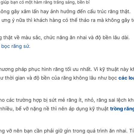
giúp bạn có một hàm răng trắng sáng, bền bỉ
hông gây xâm lấn hay ảnh hưởng đến cấu trúc răng thật.
 ưng ý nữa thì khách hàng có thể tháo ra mà không gây t
 thật về màu sắc, chức năng ăn nhai và độ bền lâu dài.
t
bọc răng sứ
.
hương pháp phục hình răng tối ưu nhất. Vì kỹ thuật này 
hư thời gian và độ bền của răng không lâu như bọc
các lo
o các trường hợp bị sứt mẻ răng ít, nhỏ, răng sai lệch k
 nhiều, bể vỡ nặng nề thì nên áp dụng kỹ thuật
trồng răn
ng vỡ nên bạn cần phải giữ gìn trong quá trình ăn nhai. T