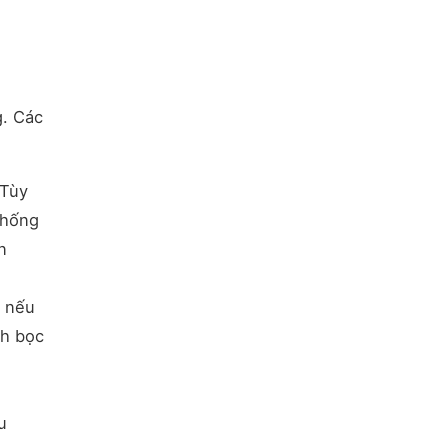
g. Các
 Tùy
thống
n
ý nếu
nh bọc
u