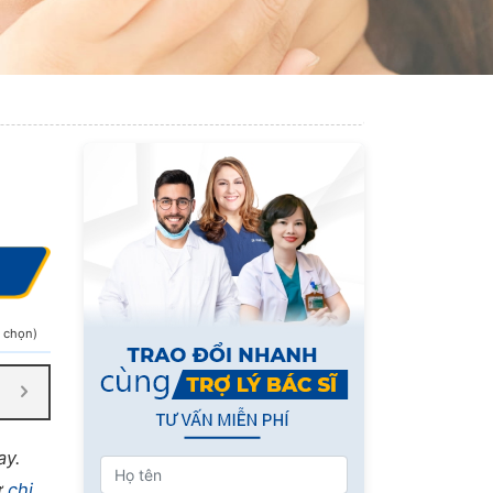
h chọn)
ay.
ư
chi