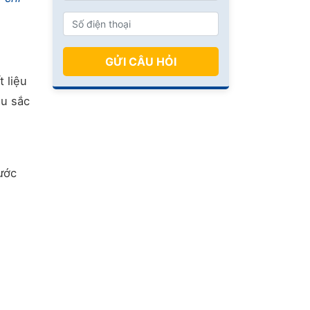
GỬI CÂU HỎI
 liệu
àu sắc
ước