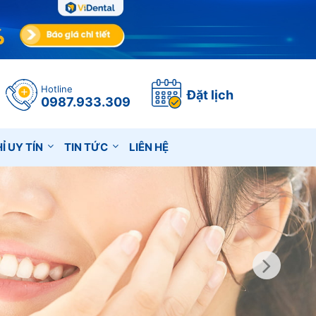
Hotline
Đặt lịch
0987.933.309
Ỉ UY TÍN
TIN TỨC
LIÊN HỆ