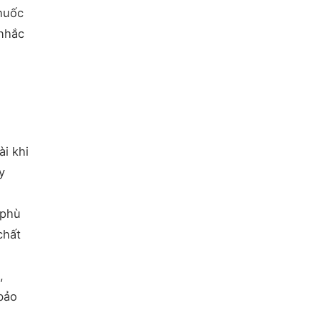
huốc
 nhắc
i khi
y
 phù
chất
,
bảo