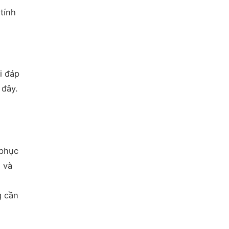
tính
i đáp
 đây.
 phục
 và
g cần