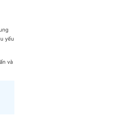
hung
ều yếu
vấn và