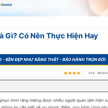
à Gì? Có Nên Thực Hiện Hay
4.1/5 - (99 bìn
 phục hình răng miệng được nhiều người quan tâm hiện n
c thông tin cần biết về ưu nhược điểm, quy trình cũng nh