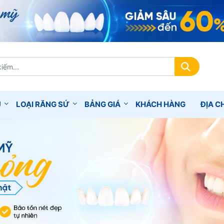
Ụ
LOẠI RĂNG SỨ
BẢNG GIÁ
KHÁCH HÀNG
ĐỊA CH