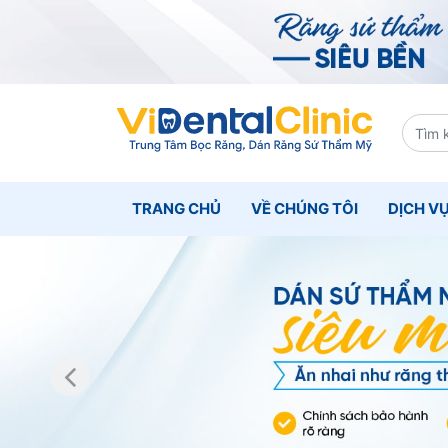
TRANG CHỦ
VỀ CHÚNG TÔI
DỊCH V