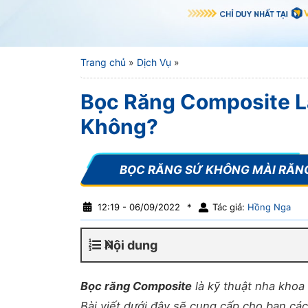
Trang chủ
»
Dịch Vụ
»
Bọc Răng Composite L
Không?
12:19 - 06/09/2022
*
Tác giả:
Hồng Nga
Nội dung
Bọc răng Composite
là kỹ thuật nha khoa
Bài viết dưới đây sẽ cung cấp cho bạn cá