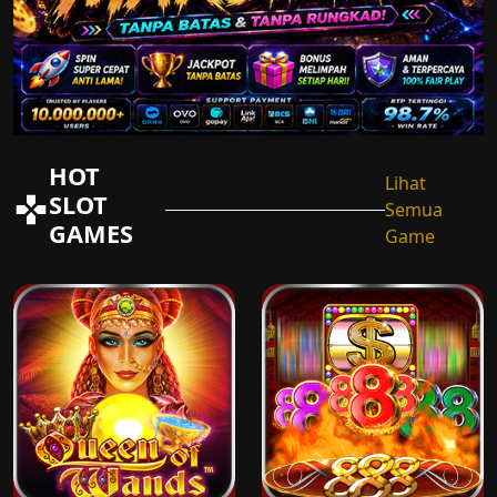
HOT
Lihat
SLOT
Semua
GAMES
Game