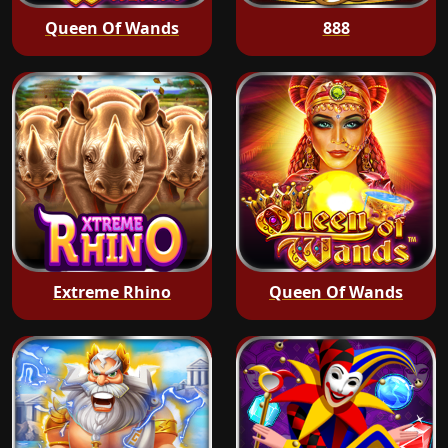
Queen Of Wands
888
Extreme Rhino
Queen Of Wands