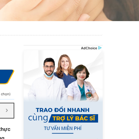
h chọn)
 thực
ng