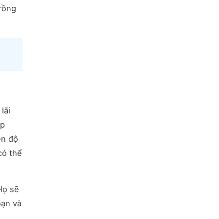
trồng
lãi
áp
ên độ
có thể
Họ sẽ
oạn và