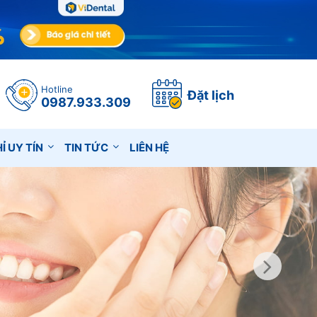
Hotline
Đặt lịch
0987.933.309
Ỉ UY TÍN
TIN TỨC
LIÊN HỆ