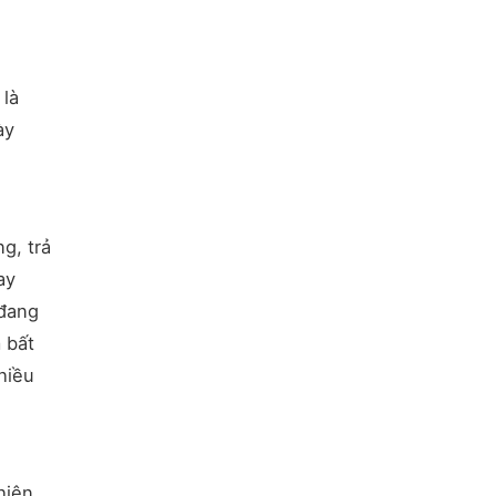
 là
ày
g, trả
ay
 đang
 bất
hiều
hiên,