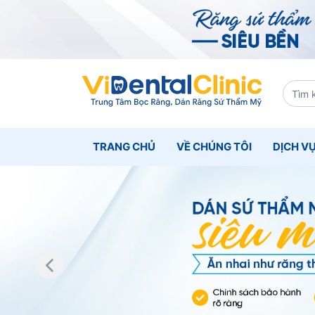
TRANG CHỦ
VỀ CHÚNG TÔI
DỊCH V