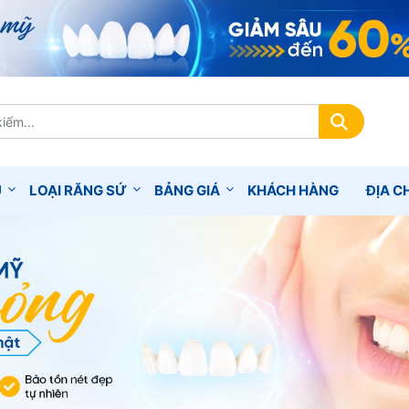
Ụ
LOẠI RĂNG SỨ
BẢNG GIÁ
KHÁCH HÀNG
ĐỊA CH