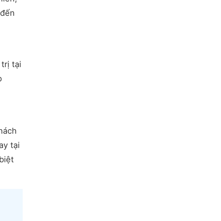
 đến
rị tại
p
khách
ay tại
biệt