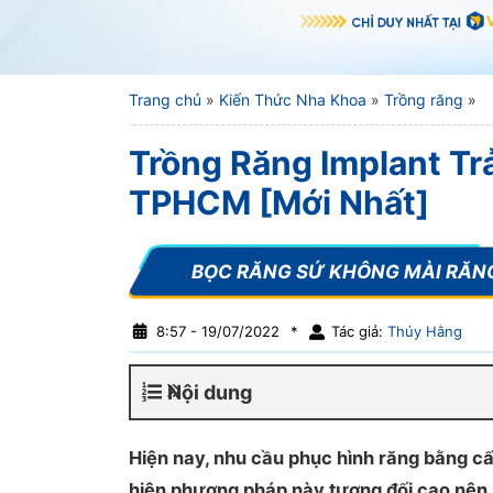
Trang chủ
»
Kiến Thức Nha Khoa
»
Trồng răng
»
Trồng Răng Implant Trả
TPHCM [Mới Nhất]
8:57 - 19/07/2022
*
Tác giả:
Thúy Hằng
Nội dung
Hiện nay, nhu cầu phục hình răng bằng cấ
hiện phương pháp này tương đối cao nên k