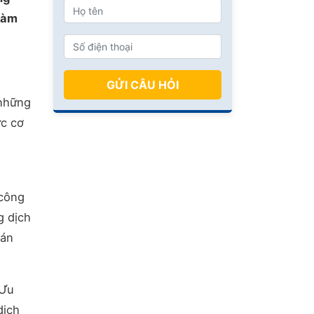
 hàm
GỬI CÂU HỎI
 những
ức cơ
 công
g dịch
oán
 Ưu
dịch