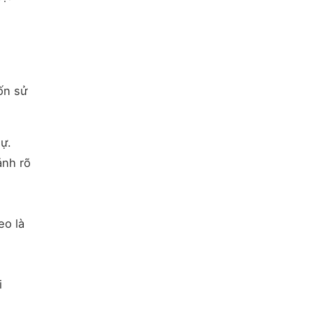
ốn sử
sự.
ảnh rõ
eo là
i