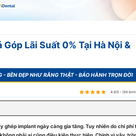
 Góp Lãi Suất 0% Tại Hà Nội &
4.9/5 - (94 bìn
y ghép implant ngày càng gia tăng. Tuy nhiên do chi phí
hông phải ai cũng điều kiện thực hiện. Chính vì vậy, trồ