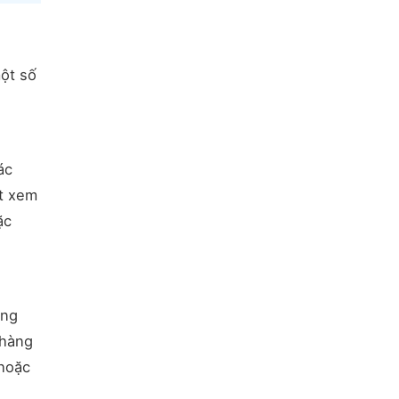
một số
ác
út xem
ặc
àng
 hàng
 hoặc