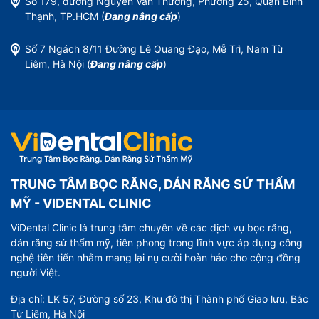
Số 179, đường Nguyễn Văn Thương, Phường 25, Quận Bình
Thạnh, TP.HCM (
Đang nâng cấp
)
Số 7 Ngách 8/11 Đường Lê Quang Đạo, Mễ Trì, Nam Từ
Liêm, Hà Nội (
Đang nâng cấp
)
TRUNG TÂM BỌC RĂNG, DÁN RĂNG SỨ THẨM
MỸ - VIDENTAL CLINIC
ViDental Clinic là trung tâm chuyên về các dịch vụ bọc răng,
dán răng sứ thẩm mỹ, tiên phong trong lĩnh vực áp dụng công
nghệ tiên tiến nhằm mang lại nụ cười hoàn hảo cho cộng đồng
người Việt.
Địa chỉ: LK 57, Đường số 23, Khu đô thị Thành phố Giao lưu, Bắc
Từ Liêm, Hà Nội