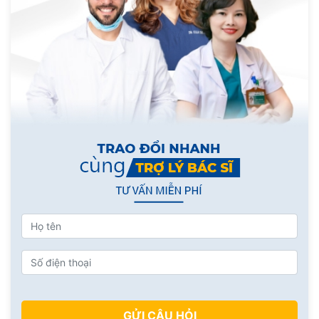
GỬI CÂU HỎI