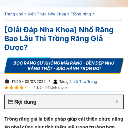
Trang chủ
»
Kiến Thức Nha Khoa
»
Trồng răng
»
[Giải Đáp Nha Khoa] Nhổ Răng
Bao Lâu Thì Trồng Răng Giả
Được?
17:50 - 09/07/2022
*
Tác giả:
Lê Thu Trang
4.3/5 - (47 bình chọn)
Nội dung
Trồng răng giả là biện pháp giúp cải thiện chức năng
ăn nhai cũng như tính thẩm mỹ trong trường hợp