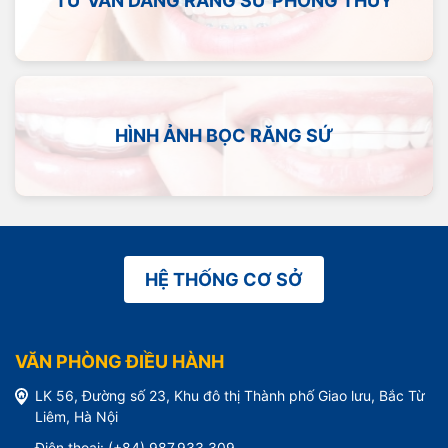
TƯ VẤN DÁNG RĂNG SỨ PHONG THỦY
HÌNH ẢNH BỌC RĂNG SỨ
HỆ THỐNG CƠ SỞ
VĂN PHÒNG ĐIỀU HÀNH
LK 56, Đường số 23, Khu đô thị Thành phố Giao lưu, Bắc Từ
Liêm, Hà Nội
Điện thoại: (+84) 987.933.309