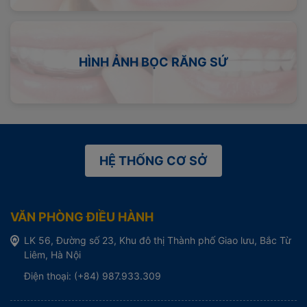
HÌNH ẢNH BỌC RĂNG SỨ
HỆ THỐNG CƠ SỞ
VĂN PHÒNG ĐIỀU HÀNH
LK 56, Đường số 23, Khu đô thị Thành phố Giao lưu, Bắc Từ
Liêm, Hà Nội
Điện thoại: (+84) 987.933.309