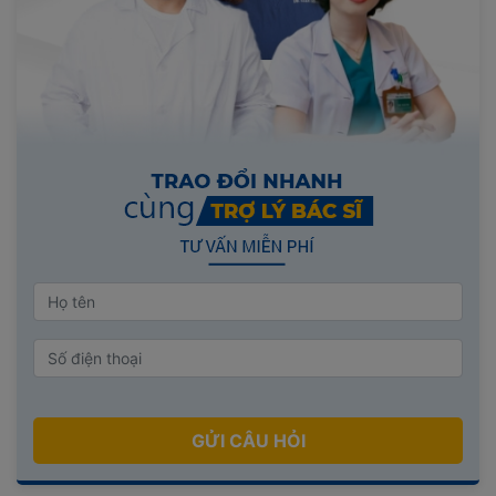
GỬI CÂU HỎI