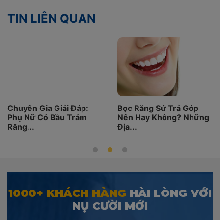
TIN LIÊN QUAN
áp:
Bọc Răng Sứ Trả Góp
Bọc Răng Sứ Có H
ám
Nên Hay Không? Những
Không? Câu Trả Lờ
Địa...
Khiến...
1000+ KHÁCH HÀNG
HÀI LÒNG VỚI
NỤ CƯỜI MỚI