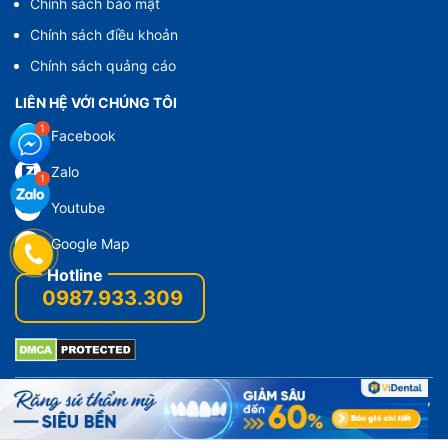
Chính sách bảo mật
Chính sách điều khoản
Chính sách quảng cáo
LIÊN HỆ VỚI CHÚNG TÔI
Facebook
Zalo
Youtube
Google Map
0987.933.309
© 2021 - Bản quyền của ViDental Clinic - Trung Tâm Bọc Răng,
Dán Răng Sứ Thẩm Mỹ
Viennhakhoathammy.com