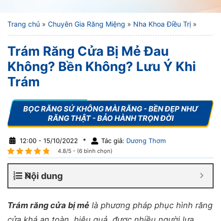
Trang chủ
»
Chuyên Gia Răng Miệng
»
Nha Khoa Điều Trị
»
Trám Răng Cửa Bị Mẻ Đau
Không? Bền Không? Lưu Ý Khi
Trám
12:00 - 15/10/2022
*
Tác giả:
Dương Thơm
4.8/5 - (6 bình chọn)
Nội dung
Trám răng cửa bị mẻ
là phương pháp phục hình răng
cửa khá an toàn, hiệu quả, được nhiều người lựa