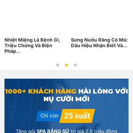
Là Bệnh Gì,
Sưng Nướu Răng Có Mủ:
Bệnh Viêm 
 Và Biện
Dấu Hiệu Nhận Biết Và...
Cấp: Dấu Hi
Phương Pháp
1000+ KHÁCH HÀNG
HÀI LÒNG VỚI
NỤ CƯỜI MỚI
Tặng gói
SPA RĂNG SỨ
trị giá
2,5 triệu đồng