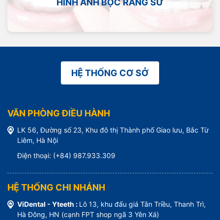
HÌNH ẢNH BỌC RĂNG SỨ
HỆ THỐNG CƠ SỞ
VĂN PHÒNG ĐIỀU HÀNH
LK 56, Đường số 23, Khu đô thị Thành phố Giao lưu, Bắc Từ
Liêm, Hà Nội
Điện thoại: (+84) 987.933.309
HỆ THỐNG CHI NHÁNH
ViDental - Yteeth :
Lô 13, khu đấu giá Tân Triều, Thanh Trì,
Hà Đông, HN (cạnh FPT shop ngã 3 Yên Xá)