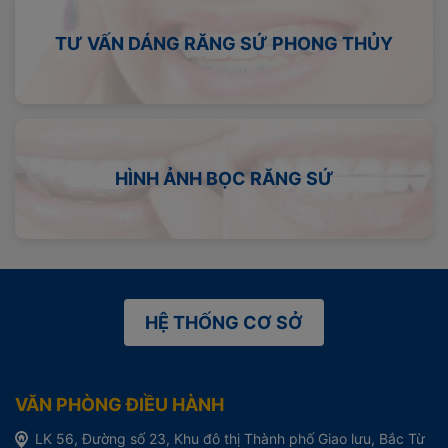
TƯ VẤN DÁNG RĂNG SỨ PHONG THỦY
HÌNH ẢNH BỌC RĂNG SỨ
HỆ THỐNG CƠ SỞ
VĂN PHÒNG ĐIỀU HÀNH
LK 56, Đường số 23, Khu đô thị Thành phố Giao lưu, Bắc Từ