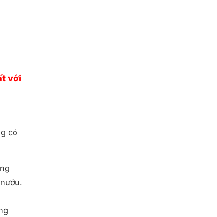
t với
ng có
ộng
 nướu.
ông