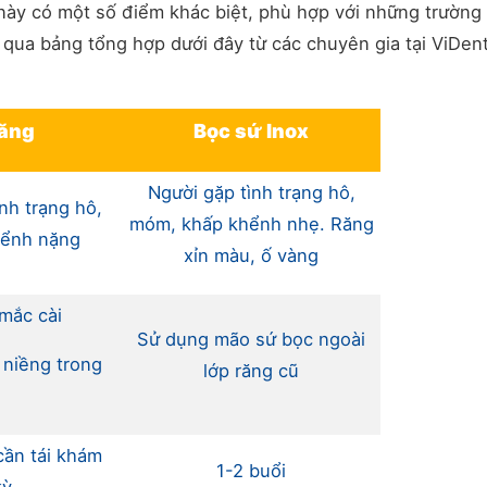
 này có một số điểm khác biệt, phù hợp với những trường
 qua bảng tổng hợp dưới đây từ các chuyên gia tại ViDent
răng
Bọc sứ Inox
Người gặp tình trạng hô,
nh trạng hô,
móm, khấp khểnh nhẹ. Răng
hểnh nặng
xỉn màu, ố vàng
mắc cài
Sử dụng mão sứ bọc ngoài
 niềng trong
lớp răng cũ
 cần tái khám
1-2 buổi