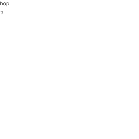
 hợp
al