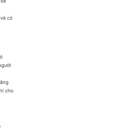
 sẽ
 và có
có
người
răng
hí cho
a