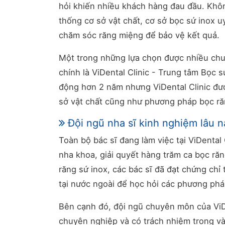
hỏi khiến nhiều khách hàng đau đầu. Khô
thống cơ sở vật chất, cơ sở bọc sứ inox uy
chăm sóc răng miệng để bảo vệ kết quả.
Một trong những lựa chọn được nhiều chu
chính là ViDental Clinic - Trung tâm Bọc
động hơn 2 năm nhưng ViDental Clinic đư
sở vật chất cũng như phương pháp bọc răn
Đội ngũ nha sĩ kinh nghiệm lâu 
Toàn bộ bác sĩ đang làm việc tại ViDenta
nha khoa, giải quyết hàng trăm ca bọc răng
răng sứ inox, các bác sĩ đã đạt chứng chỉ 
tại nước ngoài để học hỏi các phương pháp
Bên cạnh đó, đội ngũ chuyên môn của ViDe
chuyên nghiệp và có trách nhiệm trong và