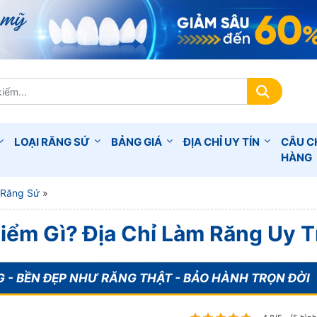
LOẠI RĂNG SỨ
BẢNG GIÁ
ĐỊA CHỈ UY TÍN
CÂU C
HÀNG
 Răng Sứ
»
iểm Gì? Địa Chỉ Làm Răng Uy T