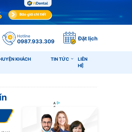
Hotline
Đặt lịch
0987.933.309
HUYỆN KHÁCH
TIN TỨC
LIÊN
HỆ
ín