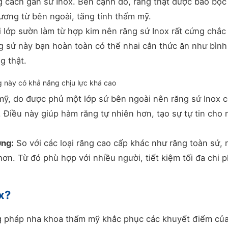
g cách gắn sứ Inox. Bên cạnh đó, răng thật được bao bọc
ương từ bên ngoài, tăng tính thẩm mỹ.
i lớp sườn làm từ hợp kim nên răng sứ Inox rất cứng chắc
g sứ này bạn hoàn toàn có thể nhai cắn thức ăn như bình
g thật.
 này có khả năng chịu lực khá cao
mỹ, do được phủ một lớp sứ bên ngoài nên răng sứ Inox 
 Điều này giúp hàm răng tự nhiên hơn, tạo sự tự tin cho 
ợng:
So với các loại răng cao cấp khác như răng toàn sứ, 
 hơn. Từ đó phù hợp với nhiều người, tiết kiệm tối đa chi p
x?
ng pháp nha khoa thẩm mỹ khắc phục các khuyết điểm củ