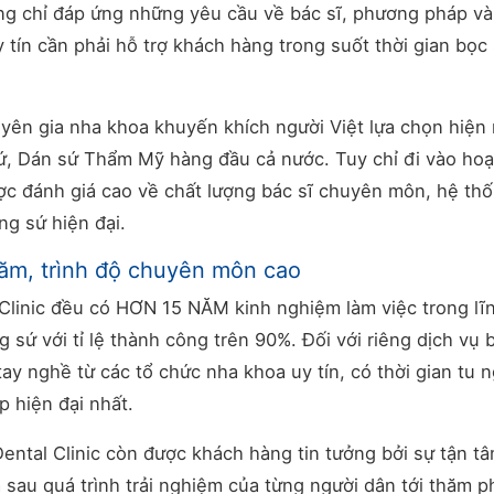
ng chỉ đáp ứng những yêu cầu về bác sĩ, phương pháp và
 tín cần phải hỗ trợ khách hàng trong suốt thời gian bọc 
yên gia nha khoa khuyến khích người Việt lựa chọn hiện
 sứ, Dán sứ Thẩm Mỹ hàng đầu cả nước. Tuy chỉ đi vào hoạ
ợc đánh giá cao về chất lượng bác sĩ chuyên môn, hệ th
g sứ hiện đại.
năm, trình độ chuyên môn cao
l Clinic đều có HƠN 15 NĂM kinh nghiệm làm việc trong lĩ
 sứ với tỉ lệ thành công trên 90%. Đối với riêng dịch vụ 
tay nghề từ các tổ chức nha khoa uy tín, có thời gian tu 
 hiện đại nhất.
ntal Clinic còn được khách hàng tin tưởng bởi sự tận tâ
 sau quá trình trải nghiệm của từng người dân tới thăm 