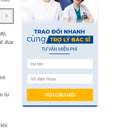
h chọn)
đó,
sẽ đưa
ình
m từ
GỬI CÂU HỎI
 khi