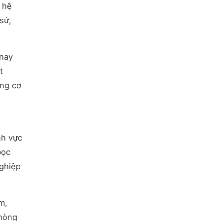
 hệ
sứ,
 nay
t
ống cơ
nh vực
bọc
nghiệp
m,
phòng