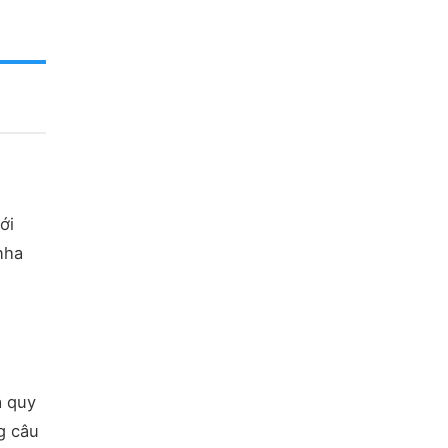
ới
nha
à quy
g câu