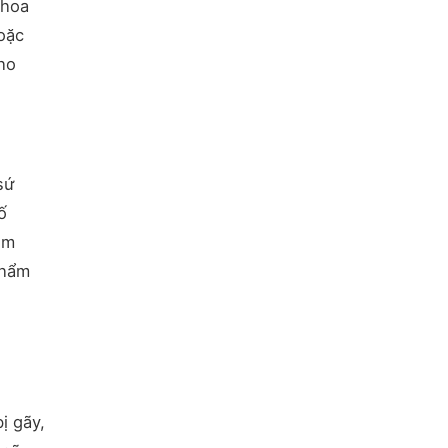
khoa
oặc
cho
sứ
ố
êm
thẩm
ị gãy,