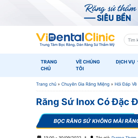
TRANG
VỀ CHÚNG
DỊCH VỤ
CHỦ
TÔI
Trang chủ
»
Chuyên Gia Răng Miệng
»
Hỏi Đáp Về
Răng Sứ Inox Có Đặc Đ
13:00 - 30/09/2022
*
Tác giả:
Dương Thơm