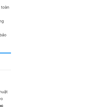
 toàn
ng
 bảo
thuật
Do
ọc