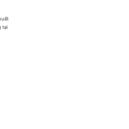
xuất
 tại