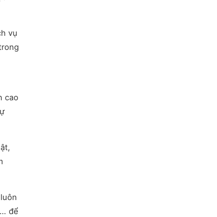
ch vụ
trong
n cao
sự
ật,
m
 luôn
c… để