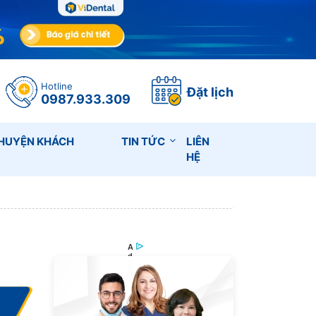
Hotline
Đặt lịch
0987.933.309
HUYỆN KHÁCH
TIN TỨC
LIÊN
HỆ