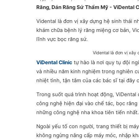
Răng, Dán Răng Sứ Thẩm Mỹ - ViDental Cl
Vidental là đơn vị xây dựng hệ sinh thái 
khám chữa bệnh lý răng miệng cơ bản, Vid
lĩnh vực bọc răng sứ.
Vidental là đơn vị xây
ViDental Clinic
tự hào là nơi quy tụ đội n
và nhiều năm kinh nghiệm trong nghiên cứ
nhiệt tình, tận tâm của các bác sĩ tại đây
Trong suốt quá trình hoạt động, ViDental 
công nghệ hiện đại vào chế tác, bọc răng
những công nghệ nha khoa tiên tiến nhất.
Ngoài yếu tố con người, trang thiết bị má
không ngừng nâng cấp máy móc, nhập khẩu