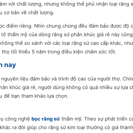
kèm với chất lượng, nhưng không thể phủ nhận loại răng 
u cơ bản về chất lượng.
hược điểm riêng. Nhìn chung chúng đều đảm bảo được độ 
u tố thẩm mỹ của dòng răng sứ phân khúc giá rẻ này cũn
không thể so sánh với các loại răng sứ cao cấp khác, nh
i thọ tối thiểu 5 năm trong điều kiện chăm sóc tốt.
ện nay
 nguyên liệu đảm bảo và trình độ cao của người thợ. Chín
hân khúc giá rẻ, người dùng không có quá nhiều sự lựa c
ệu để bạn tham khảo lựa chọn.
 vụ công nghệ
bọc răng sứ
thẩm mỹ. Theo sự phát triển c
khác ra đời giúp cho răng sứ kim loại thường có giá thành