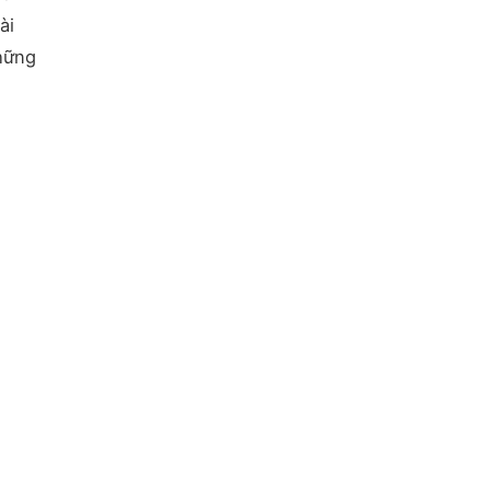
ài
hững