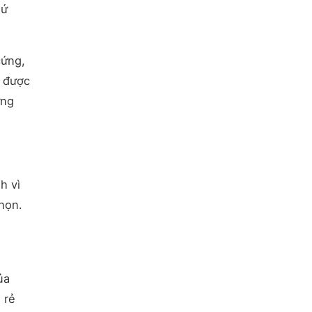
sứ
cứng,
g được
ưng
h vì
họn.
ủa
 rẻ