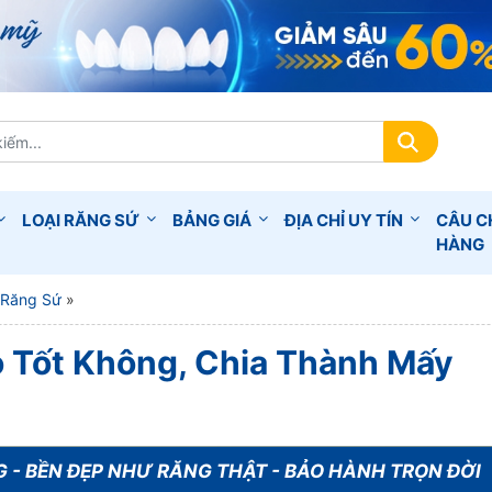
LOẠI RĂNG SỨ
BẢNG GIÁ
ĐỊA CHỈ UY TÍN
CÂU C
HÀNG
 Răng Sứ
»
ó Tốt Không, Chia Thành Mấy