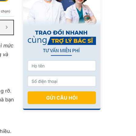
h chọn)
hì mức
g và
g rỡ.
GỬI CÂU HỎI
mà bạn
hiều.