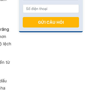
GỬI CÂU HỎI
 răng
hơn
ộ lệch
ển từ
 dấu
nha