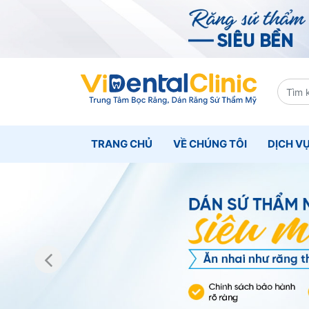
TRANG CHỦ
VỀ CHÚNG TÔI
DỊCH V