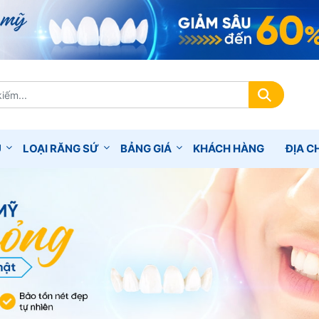
Ụ
LOẠI RĂNG SỨ
BẢNG GIÁ
KHÁCH HÀNG
ĐỊA CH