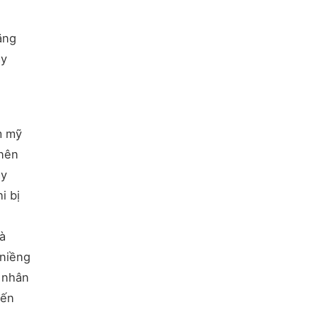
ăng
ày
m mỹ
 nên
ày
i bị
à
 niềng
h nhân
đến