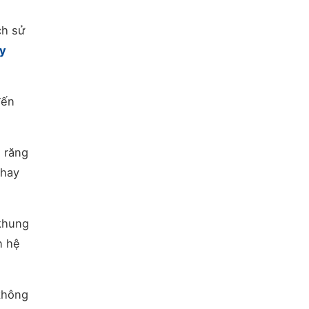
ch sử
y
đến
g răng
khay
 khung
n hệ
 không