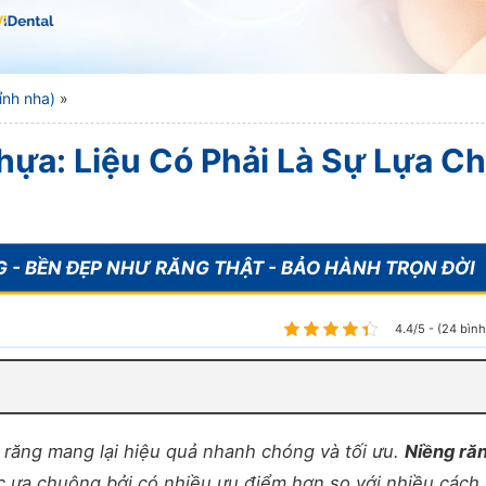
ỉnh nha)
»
ựa: Liệu Có Phải Là Sự Lựa C
4.4/5 - (24 bìn
 răng mang lại hiệu quả nhanh chóng và tối ưu.
Niềng ră
 ưa chuộng bởi có nhiều ưu điểm hơn so với nhiều cách