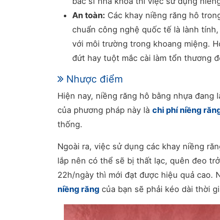
bác sĩ nha khoa thì việc sử dụng niền
An toàn:
Các khay niềng răng hô tron
chuẩn công nghệ quốc tế là lành tính,
với môi trường trong khoang miệng. H
đứt hay tuột mắc cài làm tổn thương 
Nhược điểm
Hiện nay, niềng răng hô bằng nhựa đang l
của phương pháp này là
chi phí niềng răn
thống.
Ngoài ra, việc sử dụng các khay niềng r
lắp nên có thể sẽ bị thất lạc, quên đeo trở
22h/ngày thì mới đạt được hiệu quả cao. 
niềng răng
của bạn sẽ phải kéo dài thời gia