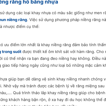
ềng răng hô bằng nhựa
sử dụng các loại khay nhựa có màu sắc giống như men r
hun niềng răng
. Việc sử dụng phương pháp niềng răng n
à nhược điểm cụ thể:
 ưu điểm lớn nhất là khay niềng răng đảm bảo tính thẩ
g trong suốt
được thiết kế ôm khít sát với hàm răng. Cho
ười có thể nhận ra bạn đang đeo niềng hay không. Điều n
g giao tiếp hàng ngày cũng như loại bỏ những mặc cảm kh
nhựa giúp bạn dễ dàng vệ sinh khay niềng nhanh chóng v
i. Nhờ vậy mà tránh được các bệnh lý về răng miệng sau
 màu,…. Quá trình tháo lắp khay niềng răng giúp cho bện
những khách hàng bận rộn, ở xa hay đi du học không thể 