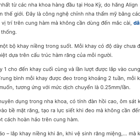
 nhất từ các nha khoa hàng đầu tại Hoa Kỳ, do hãng Align
n thế giới. Đây là công nghệ chỉnh nha thẩm mỹ bằng cá
 vị trí trên cung hàm mà không cần dùng đến mắc cài,
dâ
 thống.
một bộ khay niềng trong suốt. Mỗi khay có độ dày chưa 
iệt dựa trên cấu trúc hàm răng của mỗi người.
y 1 cho đến khay cuối cùng và lần lượt được lắp vào cun
 Trung bình mỗi khay được đeo trong khoảng 2 tuần, mỗi 
g muốn, tương ứng với mức dịch chuyển là 0.25mm/lần.
huyên dụng trong nha khoa, có tính đàn hồi cao, ôm sát
ào bề mặt răng, tạo ra lực siết khi đeo mà không cần đế
ột cách hoàn hảo trên cung hàm.
tháo – lắp khay niềng khi ăn, khi vệ sinh răng miệng,… mà