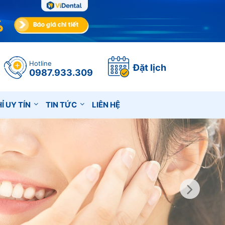
Hotline
Đặt lịch
0987.933.309
Ỉ UY TÍN
TIN TỨC
LIÊN HỆ