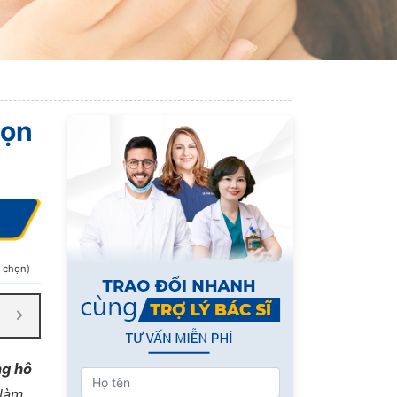
họn
h chọn)
ng hô
 làm