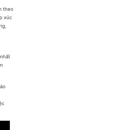
m theo
ếp xúc
ng,
 nhất
ền
háo
ệc