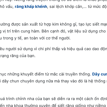
 hô vẩu,
răng khấp khểnh
, sai lệch khớp cắn,… từ mức đ
hường được sản xuất từ hợp kim không gỉ, tạo lực siết mạ
vị trí trên cung hàm. Bên cạnh đó, vật liệu sử dụng cho
trong y tế, an toàn với cơ thể người.
iều người sử dụng vì chi phí thấp và hiệu quả cao dao độ
trạng răng của bạn.
 phục những khuyết điểm từ mắc cài truyền thống.
Dây cu
 dây chun chuyên dụng nữa mà thay vào đó là hệ thống
quá trình chỉnh nha của bạn sẽ diễn ra ra một cách ổn địn
 đến nha khoa thường xuyên để siết răng giống như niềng