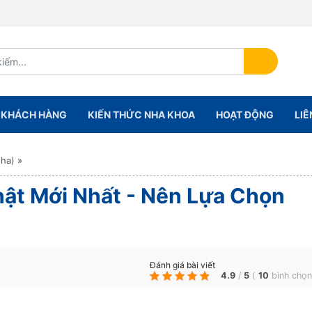
KHÁCH HÀNG
KIẾN THỨC NHA KHOA
HOẠT ĐỘNG
LIÊ
nha)
»
ật Mới Nhất - Nên Lựa Chọn
Đánh giá bài viết
4.9
/
5
(
10
bình chọ