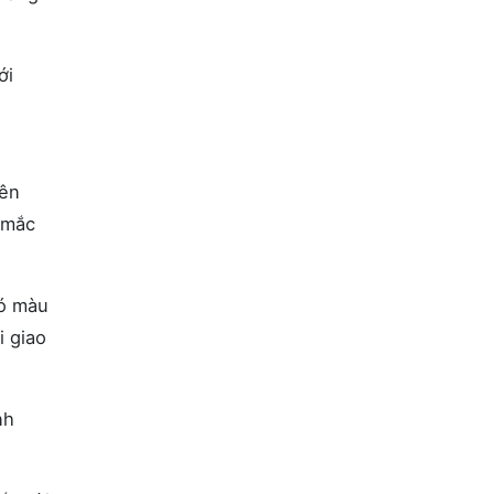
ới
iên
g mắc
có màu
i giao
nh