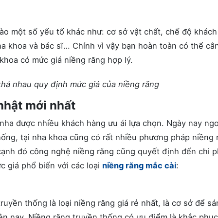
ào một số yếu tố khác như: cơ sở vật chất, chế độ khách
a khoa và bác sĩ… Chính vì vậy bạn hoàn toàn có thể câ
khoa có mức giá niềng răng hợp lý.
khá nhau quy định mức giá của niềng răng
nhật mới nhất
nha được nhiều khách hàng ưu ái lựa chọn. Ngày nay ngo
thống, tại nha khoa cũng có rất nhiều phương pháp niềng 
cạnh đó công nghệ niềng răng cũng quyết định đến chi p
c giá phổ biến với các loại
niềng răng mắc cài
:
uyền thống là loại niềng răng giá rẻ nhất, là cơ sở để s
iện nay. Niềng răng truyền thống có ưu điểm là khắc phụ