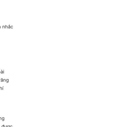
n nhắc
ài
răng
hí
áng
c được