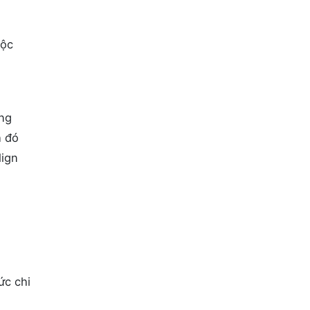
uộc
ờng
h đó
lign
ức chi