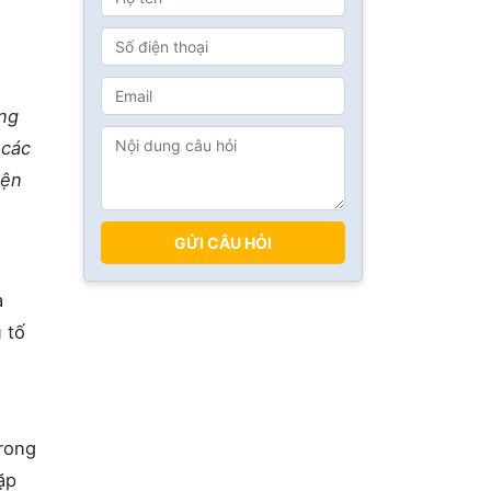
ăng
 các
iện
GỬI CÂU HỎI
a
 tố
rong
ặp