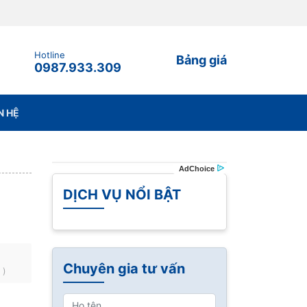
Hotline
Bảng giá
0987.933.309
N HỆ
DỊCH VỤ NỔI BẬT
Chuyên gia tư vấn
n
)