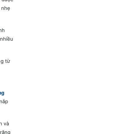
ộ nhẹ
nh
 nhiều
ng từ
ng
 nắp
h và
 răng