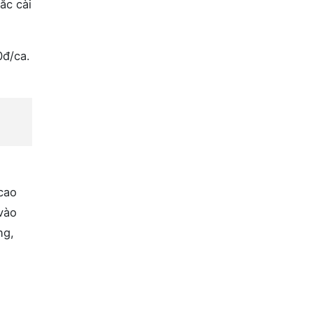
ắc cài
0đ/ca.
cao
 vào
ng,