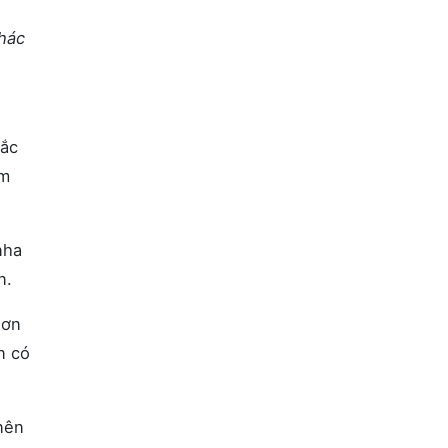
khác
hắc
ảm
nha
n.
hơn
n có
nên