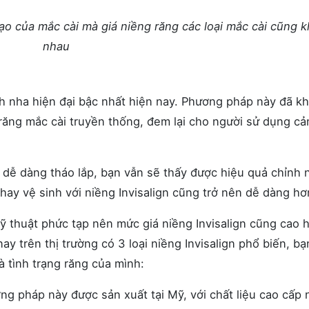
ạo của mắc cài mà giá niềng răng các loại mắc cài cũng 
nhau
nh nha hiện đại bậc nhất hiện nay. Phương pháp này đã k
ăng mắc cài truyền thống, đem lại cho người sử dụng c
dễ dàng tháo lắp, bạn vẫn sẽ thấy được hiệu quả chỉnh 
ay vệ sinh với niềng Invisalign cũng trở nên dễ dàng hơ
kỹ thuật phức tạp nên mức giá niềng Invisalign cũng cao 
nay trên thị trường có 3 loại niềng Invisalign phổ biến, bạ
và tình trạng răng của mình:
g pháp này được sản xuất tại Mỹ, với chất liệu cao cấp 