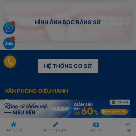
HÌNH ẢNH BỌC RĂNG SỨ
HỆ THỐNG CƠ SỞ
VĂN PHÒNG ĐIỀU HÀNH
LK 56, Đường số 23, Khu đô thị Thành phố Giao lưu, Bắc Từ
Liêm, Hà Nội
Điện thoại: (+84) 987.933.309
Trang chủ
Bình luận
20+
Đặt lịch
Top