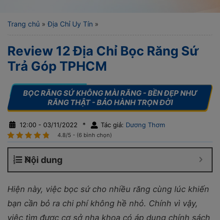
Trang chủ
»
Địa Chỉ Uy Tín
»
Review 12 Địa Chỉ Bọc Răng Sứ
Trả Góp TPHCM
12:00 - 03/11/2022
*
Tác giả:
Dương Thơm
4.8/5 - (6 bình chọn)
Nội dung
Hiện này, việc bọc sứ cho nhiều răng cùng lúc khiến
bạn cần bỏ ra chi phí không hề nhỏ. Chính vì vậy,
việc tìm được cơ sở nha khoa có áp dụng chính sách