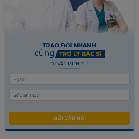
GỬI CÂU HỎI