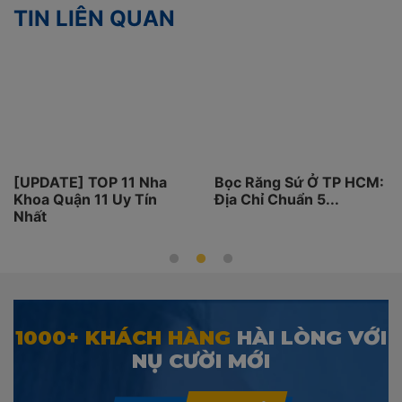
TIN LIÊN QUAN
Nha
Bọc Răng Sứ Ở TP HCM:
11 Phòng Khám Nh
ín
Địa Chỉ Chuẩn 5...
Khoa Ở Huế Tốt Nh
1000+ KHÁCH HÀNG
HÀI LÒNG VỚI
NỤ CƯỜI MỚI