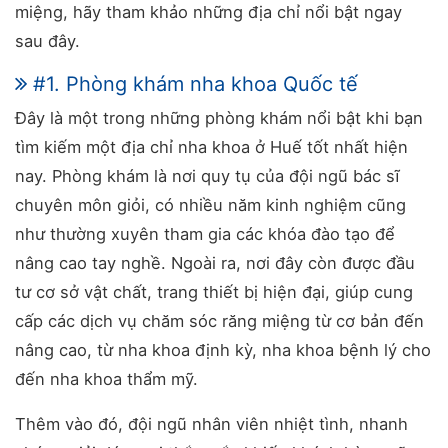
miệng, hãy tham khảo những địa chỉ nổi bật ngay
sau đây.
#1. Phòng khám nha khoa Quốc tế
Đây là một trong những phòng khám nổi bật khi bạn
tìm kiếm một địa chỉ nha khoa ở Huế tốt nhất hiện
nay. Phòng khám là nơi quy tụ của đội ngũ bác sĩ
chuyên môn giỏi, có nhiều năm kinh nghiệm cũng
như thường xuyên tham gia các khóa đào tạo để
nâng cao tay nghề. Ngoài ra, nơi đây còn được đầu
tư cơ sở vật chất, trang thiết bị hiện đại, giúp cung
cấp các dịch vụ chăm sóc răng miệng từ cơ bản đến
nâng cao, từ nha khoa định kỳ, nha khoa bệnh lý cho
đến nha khoa thẩm mỹ.
Thêm vào đó, đội ngũ nhân viên nhiệt tình, nhanh