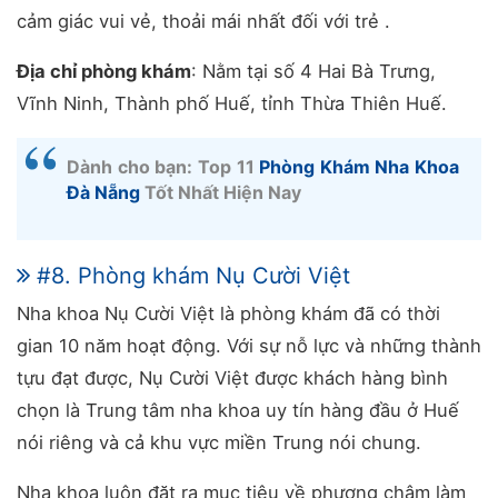
cảm giác vui vẻ, thoải mái nhất đối với trẻ .
Địa chỉ phòng khám
: Nằm tại số 4 Hai Bà Trưng,
Vĩnh Ninh, Thành phố Huế, tỉnh Thừa Thiên Huế.
Dành cho bạn: Top 11
Phòng Khám Nha Khoa
Đà Nẵng
Tốt Nhất Hiện Nay
#8. Phòng khám Nụ Cười Việt
Nha khoa Nụ Cười Việt là phòng khám đã có thời
gian 10 năm hoạt động. Với sự nỗ lực và những thành
tựu đạt được, Nụ Cười Việt được khách hàng bình
chọn là Trung tâm nha khoa uy tín hàng đầu ở Huế
nói riêng và cả khu vực miền Trung nói chung.
Nha khoa luôn đặt ra mục tiêu về phương châm làm