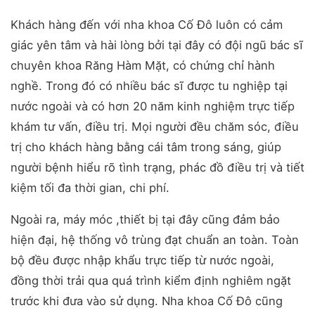
Khách hàng đến với nha khoa Cố Đô luôn có cảm
giác yên tâm và hài lòng bởi tại đây có đội ngũ bác sĩ
chuyên khoa Răng Hàm Mặt, có chứng chỉ hành
nghề. Trong đó có nhiều bác sĩ được tu nghiệp tại
nước ngoài và có hơn 20 năm kinh nghiệm trực tiếp
khám tư vấn, điều trị. Mọi người đều chăm sóc, điều
trị cho khách hàng bằng cái tâm trong sáng, giúp
người bệnh hiểu rõ tình trạng, phác đồ điều trị và tiết
kiệm tối đa thời gian, chi phí.
Ngoài ra, máy móc ,thiết bị tại đây cũng đảm bảo
hiện đại, hệ thống vô trùng đạt chuẩn an toàn. Toàn
bộ đều được nhập khẩu trực tiếp từ nước ngoài,
đồng thời trải qua quá trình kiểm định nghiêm ngặt
trước khi đưa vào sử dụng. Nha khoa Cố Đô cũng