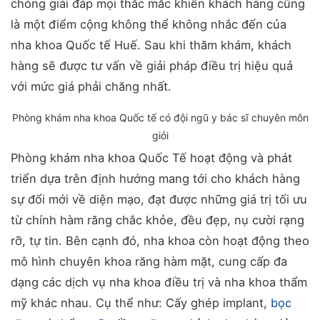
chóng giải đáp mọi thắc mắc khiến khách hàng cũng
là một điểm cộng không thể không nhắc đến của
nha khoa Quốc tế Huế. Sau khi thăm khám, khách
hàng sẽ được tư vấn về giải pháp điều trị hiệu quả
với mức giá phải chăng nhất.
Phòng khám nha khoa Quốc tế có đội ngũ y bác sĩ chuyên môn
giỏi
Phòng khám nha khoa Quốc Tế hoạt động và phát
triển dựa trên định hướng mang tới cho khách hàng
sự đổi mới về diện mạo, đạt được những giá trị tối ưu
từ chính hàm răng chắc khỏe, đều đẹp, nụ cười rạng
rỡ, tự tin. Bên cạnh đó, nha khoa còn hoạt động theo
mô hình chuyên khoa răng hàm mặt, cung cấp đa
dạng các dịch vụ nha khoa điều trị và nha khoa thẩm
mỹ khác nhau. Cụ thể như: Cấy ghép implant,
bọc