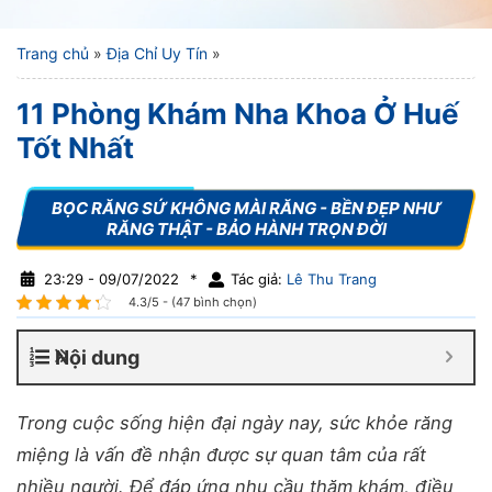
Trang chủ
»
Địa Chỉ Uy Tín
»
11 Phòng Khám Nha Khoa Ở Huế
Tốt Nhất
23:29 - 09/07/2022
*
Tác giả:
Lê Thu Trang
4.3/5 - (47 bình chọn)
Nội dung
Trong cuộc sống hiện đại ngày nay, sức khỏe răng
miệng là vấn đề nhận được sự quan tâm của rất
nhiều người. Để đáp ứng nhu cầu thăm khám, điều