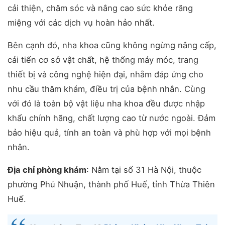
cải thiện, chăm sóc và nâng cao sức khỏe răng
miệng với các dịch vụ hoàn hảo nhất.
Bên cạnh đó, nha khoa cũng không ngừng nâng cấp,
cải tiến cơ sở vật chất, hệ thống máy móc, trang
thiết bị và công nghệ hiện đại, nhằm đáp ứng cho
nhu cầu thăm khám, điều trị của bệnh nhân. Cùng
với đó là toàn bộ vật liệu nha khoa đều được nhập
khẩu chính hãng, chất lượng cao từ nước ngoài. Đảm
bảo hiệu quả, tính an toàn và phù hợp với mọi bệnh
nhân.
Địa chỉ phòng khám
: Nằm tại số 31 Hà Nội, thuộc
phường Phú Nhuận, thành phố Huế, tỉnh Thừa Thiên
Huế.