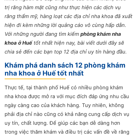
trị răng hàm mặt cũng như thực hiện các dịch vụ
răng thẩm mỹ, hàng loạt các địa chỉ nha khoa đã xuất
hiện đi kèm những lời quảng cáo vô cùng hấp dẫn.
Với những người đang tìm kiếm
phòng khám nha
khoa ở Huế
tốt nhất hiện nay, bài viết dưới đây sẽ
chia sẻ đến các bạn top 12 địa chỉ uy tín hàng đầu.
Khám phá danh sách 12 phòng khám
nha khoa ở Huế tốt nhất
Thực tế, tại thành phố Huế có nhiều phòng khám
nha khoa được mở ra với mục đích đáp ứng nhu cầu
ngày càng cao của khách hàng. Tuy nhiên, không
phải địa chỉ nào cũng có khả năng cung cấp dịch vụ
uy tín, chất lượng. Để giúp các bạn dễ dàng hơn
trong việc thăm khám và điều trị các vấn đề về răng