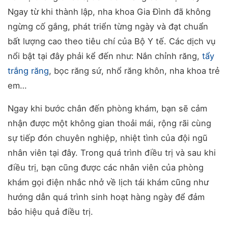
Ngay từ khi thành lập, nha khoa Gia Đình đã không
ngừng cố gắng, phát triển từng ngày và đạt chuẩn
bất lượng cao theo tiêu chí của Bộ Y tế. Các dịch vụ
nổi bật tại đây phải kể đến như: Nắn chỉnh răng,
tẩy
trắng răng
, bọc răng sứ, nhổ răng khôn, nha khoa trẻ
em…
Ngay khi bước chân đến phòng khám, bạn sẽ cảm
nhận được một không gian thoải mái, rộng rãi cùng
sự tiếp đón chuyên nghiệp, nhiệt tình của đội ngũ
nhân viên tại đây. Trong quá trình điều trị và sau khi
điều trị, bạn cũng được các nhân viên của phòng
khám gọi điện nhắc nhở về lịch tái khám cũng như
hướng dẫn quá trình sinh hoạt hàng ngày để đảm
bảo hiệu quả điều trị.