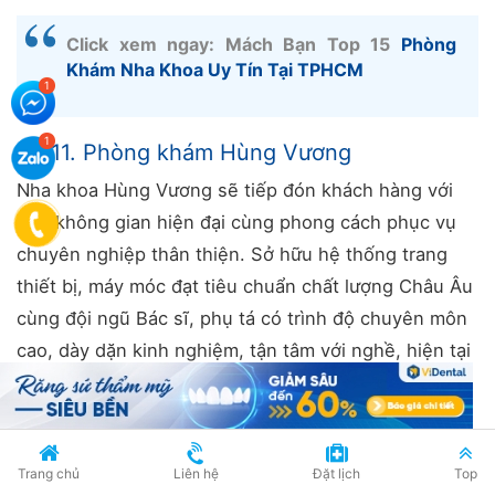
Click xem ngay: Mách Bạn Top 15
Phòng
Khám Nha Khoa Uy Tín Tại TPHCM
#11. Phòng khám Hùng Vương
Nha khoa Hùng Vương sẽ tiếp đón khách hàng với
một không gian hiện đại cùng phong cách phục vụ
chuyên nghiệp thân thiện. Sở hữu hệ thống trang
thiết bị, máy móc đạt tiêu chuẩn chất lượng Châu Âu
cùng đội ngũ Bác sĩ, phụ tá có trình độ chuyên môn
cao, dày dặn kinh nghiệm, tận tâm với nghề, hiện tại
phòng khám mang đến cho khách hàng các dịch vụ:
Cấy ghép implant, răng sứ thẩm mỹ, tẩy trắng răng,
nhổ răng khôn….
Trang chủ
Liên hệ
Đặt lịch
Top