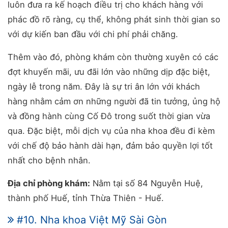
luôn đưa ra kế hoạch điều trị cho khách hàng với
phác đồ rõ ràng, cụ thể, không phát sinh thời gian so
với dự kiến ban đầu với chi phí phải chăng.
Thêm vào đó, phòng khám còn thường xuyên có các
đợt khuyến mãi, ưu đãi lớn vào những dịp đặc biệt,
ngày lễ trong năm. Đây là sự tri ân lớn với khách
hàng nhằm cảm ơn những người đã tin tưởng, ủng hộ
và đồng hành cùng Cố Đô trong suốt thời gian vừa
qua. Đặc biệt, mỗi dịch vụ của nha khoa đều đi kèm
với chế độ bảo hành dài hạn, đảm bảo quyền lợi tốt
nhất cho bệnh nhân.
Địa chỉ phòng khám:
Nằm tại số 84 Nguyễn Huệ,
thành phố Huế, tỉnh Thừa Thiên - Huế.
#10. Nha khoa Việt Mỹ Sài Gòn