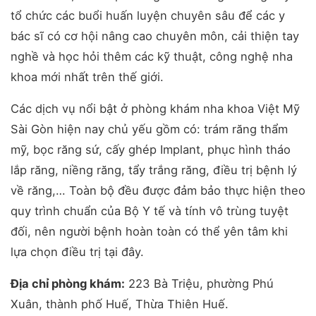
tổ chức các buổi huấn luyện chuyên sâu để các y
bác sĩ có cơ hội nâng cao chuyên môn, cải thiện tay
nghề và học hỏi thêm các kỹ thuật, công nghệ nha
khoa mới nhất trên thế giới.
Các dịch vụ nổi bật ở phòng khám nha khoa Việt Mỹ
Sài Gòn hiện nay chủ yếu gồm có: trám răng thẩm
mỹ, bọc răng sứ, cấy ghép Implant, phục hình tháo
lắp răng, niềng răng, tẩy trắng răng, điều trị bệnh lý
về răng,… Toàn bộ đều được đảm bảo thực hiện theo
quy trình chuẩn của Bộ Y tế và tính vô trùng tuyệt
đối, nên người bệnh hoàn toàn có thể yên tâm khi
lựa chọn điều trị tại đây.
Địa chỉ phòng khám:
223 Bà Triệu, phường Phú
Xuân, thành phố Huế, Thừa Thiên Huế.