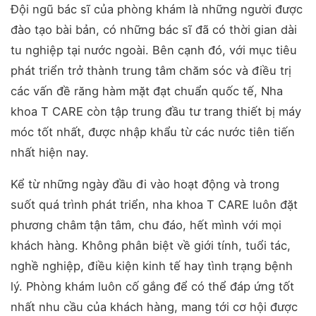
Đội ngũ bác sĩ của phòng khám là những người được
đào tạo bài bản, có những bác sĩ đã có thời gian dài
tu nghiệp tại nước ngoài. Bên cạnh đó, với mục tiêu
phát triển trở thành trung tâm chăm sóc và điều trị
các vấn đề răng hàm mặt đạt chuẩn quốc tế, Nha
khoa T CARE còn tập trung đầu tư trang thiết bị máy
móc tốt nhất, được nhập khẩu từ các nước tiên tiến
nhất hiện nay.
Kể từ những ngày đầu đi vào hoạt động và trong
suốt quá trình phát triển, nha khoa T CARE luôn đặt
phương châm tận tâm, chu đáo, hết mình với mọi
khách hàng. Không phân biệt về giới tính, tuổi tác,
nghề nghiệp, điều kiện kinh tế hay tình trạng bệnh
lý. Phòng khám luôn cố gắng để có thể đáp ứng tốt
nhất nhu cầu của khách hàng, mang tới cơ hội được