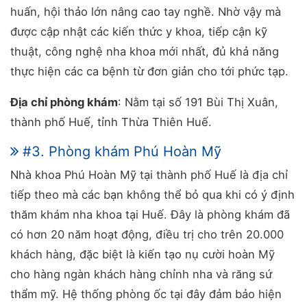
huấn, hội thảo lớn nâng cao tay nghề. Nhờ vậy mà
được cập nhật các kiến thức y khoa, tiếp cận kỹ
thuật, công nghệ nha khoa mới nhất, đủ khả năng
thực hiện các ca bệnh từ đơn giản cho tới phức tạp.
Địa chỉ phòng khám
: Nằm tại số 191 Bùi Thị Xuân,
thành phố Huế, tỉnh Thừa Thiên Huế.
#3. Phòng khám Phú Hoàn Mỹ
Nhà khoa Phú Hoàn Mỹ tại thành phố Huế là địa chỉ
tiếp theo mà các bạn không thể bỏ qua khi có ý định
thăm khám nha khoa tại Huế. Đây là phòng khám đã
có hơn 20 năm hoạt động, điều trị cho trên 20.000
khách hàng, đặc biệt là kiến tạo nụ cười hoàn Mỹ
cho hàng ngàn khách hàng chỉnh nha và răng sứ
thẩm mỹ. Hệ thống phòng ốc tại đây đảm bảo hiện