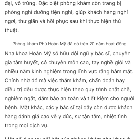
đại, vô trùng. Đặc biệt phòng khám còn trang bị
phòng nghỉ dưỡng tiện nghi, giúp khách hàng nghỉ
ngơi, thư giãn và hồi phục sau khi thực hiện thủ
thuật.
Phòng khám Phú Hoàn Mỹ đã có trên 20 năm hoạt động
Nha khoa Hoàn Mỹ sở hữu đội ngũ y bác sĩ, chuyên
gia tâm huyết, có chuyên môn cao, tay nghề giỏi và
nhiều năm kinh nghiệm trong lĩnh vực răng hàm mặt.
Chính nhờ đó mà việc thăm khám, chẩn đoán hay
điều trị đều được thực hiện theo quy trình chặt chẽ,
nghiêm ngặt, đảm bảo an toàn và tiết kiệm cho người
bệnh. Mặt khác, các y bác sĩ tại đây còn được khách
hàng đánh giá cao về y đức, sự tận tâm, nhiệt tình
trong mọi dịch vụ.