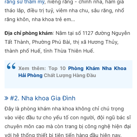
răng sứ thẩm mỹ
, niềng răng - chỉnh nha, hàm giả
tháo lắp, điều trị tuỷ, viêm nha chu, sâu răng, nhổ
răng khôn, nha khoa trẻ em…
Địa chỉ phòng khám
: Nằm tại số 1127 đường Nguyễn
Tất Thành, Phường Phú Bài, thị xã Hương Thủy,
thành phố Huế, tỉnh Thừa Thiên Huế.
Xem thêm: Top 10
Phòng Khám Nha Khoa
Hải Phòng
Chất Lượng Hàng Đầu
#2. Nha khoa Gia Đình
Đây là phòng khám nha khoa không chỉ chú trọng
vào việc đầu tư cho yếu tố con người, đội ngũ bác sĩ
chuyên môn cao mà còn trang bị công nghệ hiện đại
với hệ thống thiết bị tiên tiến hàng đầu hiện nay.