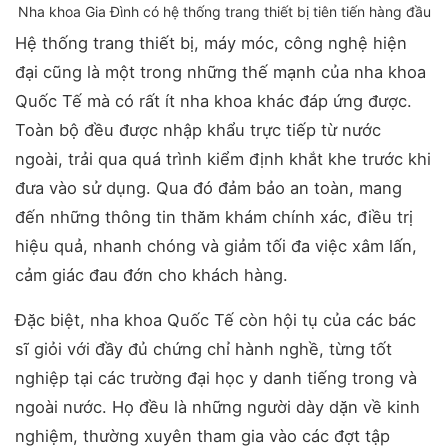
Nha khoa Gia Đình có hệ thống trang thiết bị tiên tiến hàng đầu
Hệ thống trang thiết bị, máy móc, công nghệ hiện
đại cũng là một trong những thế mạnh của nha khoa
Quốc Tế mà có rất ít nha khoa khác đáp ứng được.
Toàn bộ đều được nhập khẩu trực tiếp từ nước
ngoài, trải qua quá trình kiểm định khắt khe trước khi
đưa vào sử dụng. Qua đó đảm bảo an toàn, mang
đến những thông tin thăm khám chính xác, điều trị
hiệu quả, nhanh chóng và giảm tối đa việc xâm lấn,
cảm giác đau đớn cho khách hàng.
Đặc biệt, nha khoa Quốc Tế còn hội tụ của các bác
sĩ giỏi với đầy đủ chứng chỉ hành nghề, từng tốt
nghiệp tại các trường đại học y danh tiếng trong và
ngoài nước. Họ đều là những người dày dặn về kinh
nghiệm, thường xuyên tham gia vào các đợt tập