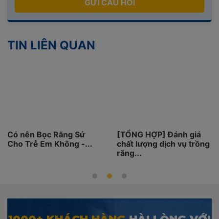
GỬI CÂU HỎI
TIN LIÊN QUAN
ó nên Bọc Răng Sứ
[TỔNG HỢP] Đánh giá
T
ho Trẻ Em Không -...
chất lượng dịch vụ trồng
N
răng...
H