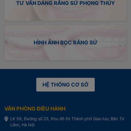
TƯ VẤN DÁNG RĂNG SỨ PHONG THỦY
HÌNH ẢNH BỌC RĂNG SỨ
HỆ THỐNG CƠ SỞ
VĂN PHÒNG ĐIỀU HÀNH
LK 56, Đường số 23, Khu đô thị Thành phố Giao lưu, Bắc Từ
Liêm, Hà Nội