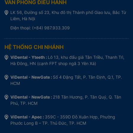
VĂN PHÒNG ĐIỀU HÀNH
LK 56, Đường số 23, Khu đô thị Thành phố Giao lưu, Bắc Từ
Liêm, Hà Nội
Điện thoại: (+84) 987.933.309
HỆ THỐNG CHI NHÁNH
ViDental - Yteeth :
Lô 13, khu đấu giá Tân Triều, Thanh Trì,
Hà Đông, HN (cạnh FPT shop ngã 3 Yên Xá)
ViDental - NewGate :
Số 4 Đặng Tất, P. Tân Định, Q.1, TP.
HCM
ViDental - NewGate :
218 Tân Hương, P. Tân Quý, Q. Tân
Phú, TP. HCM
ViDental - Apec :
359C - 359D Đỗ Xuân Hợp, Phường
Phước Long B – TP. Thủ Đức, TP. HCM