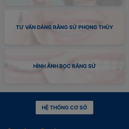
TƯ VẤN DÁNG RĂNG SỨ PHONG THỦY
HÌNH ẢNH BỌC RĂNG SỨ
HỆ THỐNG CƠ SỞ