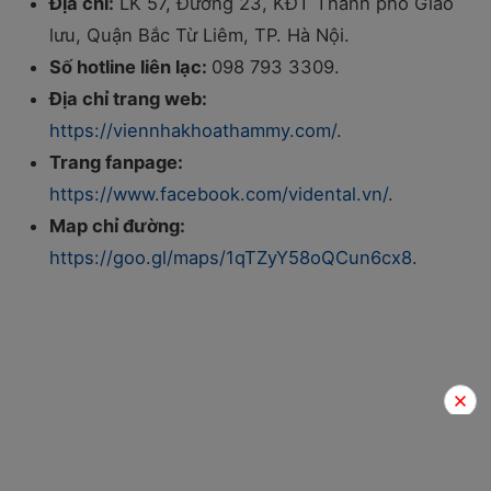
Địa chỉ:
LK 57, Đường 23, KĐT Thành phố Giao
lưu, Quận Bắc Từ Liêm, TP. Hà Nội.
Số hotline liên lạc:
098 793 3309.
Địa chỉ trang web:
https://viennhakhoathammy.com/
.
Trang fanpage:
https://www.facebook.com/vidental.vn/
.
Map chỉ đường:
https://goo.gl/maps/1qTZyY58oQCun6cx8
.