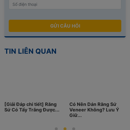
GỬI CÂU HỎI
TIN LIÊN QUAN
[Giải Đáp chi tiết] Răng
Có Nên Dán Răng Sứ
Sứ Có Tẩy Trắng Được...
Veneer Không? Lưu Ý
Giữ...