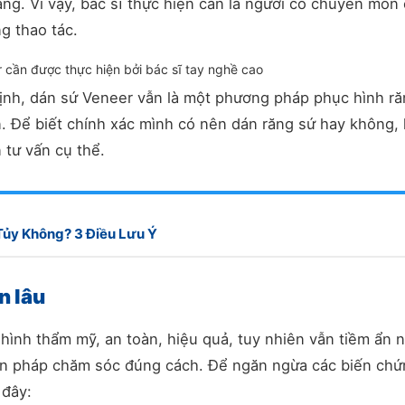
. Vì vậy, bác sĩ thực hiện cần là người có chuyên môn 
ng thao tác.
 cần được thực hiện bởi bác sĩ tay nghề cao
định, dán sứ Veneer vẫn là một phương pháp phục hình r
. Để biết chính xác mình có nên dán răng sứ hay không,
n tư vấn cụ thể.
Tủy Không? 3 Điều Lưu Ý
n lâu
ình thẩm mỹ, an toàn, hiệu quả, tuy nhiên vẫn tiềm ẩn 
ện pháp chăm sóc đúng cách. Để ngăn ngừa các biến ch
 đây: