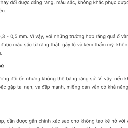
thay đổi được dáng răng, màu sắc, không khắc phục đượ
ều.
,3 - 0,5 mm. Vì vậy, với những trường hợp răng quá ố và
 được màu sắc từ răng thật, gây lộ và kém thẩm mỹ, khôn
.
sứ
ương đối ổn nhưng không thể bằng răng sứ. Vì vậy, nếu 
oặc gặp tai nạn, va đập mạnh, miếng dán vẫn có khả năn
ạp, cần được gắn chính xác sao cho không tạo kẽ hở với 