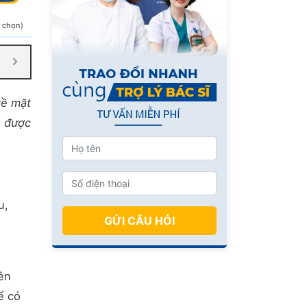
h chọn)
về mặt
ó được
u,
GỬI CÂU HỎI
ên
ể có