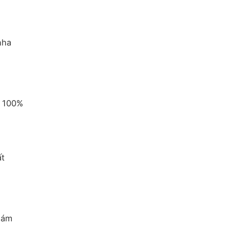
nha
m 100%
ất
hám