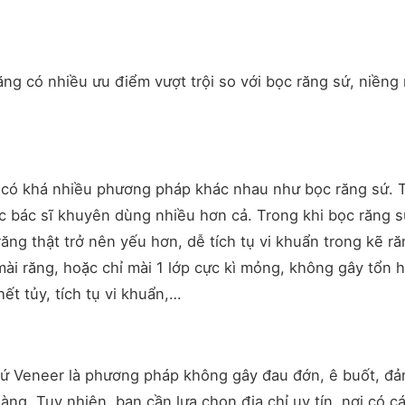
g có nhiều ưu điểm vượt trội so với bọc răng sứ, niềng
, có khá nhiều phương pháp khác nhau như bọc răng sứ. 
ác bác sĩ khuyên dùng nhiều hơn cả. Trong khi bọc răng 
răng thật trở nên yếu hơn, dễ tích tụ vi khuẩn trong kẽ ră
ài răng, hoặc chỉ mài 1 lớp cực kì mỏng, không gây tổn h
ết tủy, tích tụ vi khuẩn,…
sứ Veneer là phương pháp không gây đau đớn, ê buốt, đ
àng. Tuy nhiên, bạn cần lựa chọn địa chỉ uy tín, nơi có c