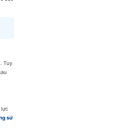
. Tuy
sau
 lực
ng sứ