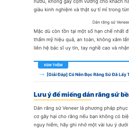
nướu, không gây cộm vướng cho khách hàng
giàu kinh nghiệm và thật sự tỉ mỉ trong từ
Dán răng sứ Veneer
Mặc dù còn tồn tại một số hạn chế nhất 
thẩm mỹ hiệu quả, an toàn, không xâm lấn
liên hệ bác sĩ uy tín, tay nghề cao và nhậ
XEM THÊM
[Giải Đáp] Có Nên Bọc Răng Sứ Đã Lấy 
Lưu ý để miếng dán răng sứ bề
Dán răng sứ Veneer là phương pháp phục h
cơ gây hại cho răng nếu bạn không có bi
nguy hiểm, hãy ghi nhớ một vài lưu ý dưới