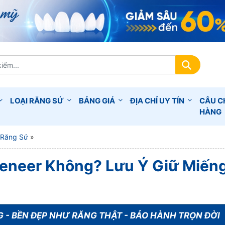
LOẠI RĂNG SỨ
BẢNG GIÁ
ĐỊA CHỈ UY TÍN
CÂU C
HÀNG
 Răng Sứ
»
eneer Không? Lưu Ý Giữ Miến