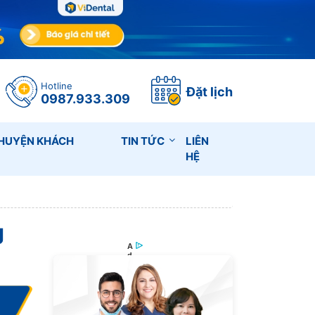
Hotline
Đặt lịch
0987.933.309
HUYỆN KHÁCH
TIN TỨC
LIÊN
HỆ
g