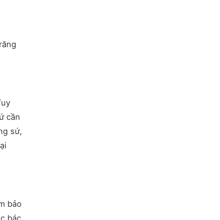
 răng
Tuy
sứ cần
ng sứ,
ại
ảm bảo
ác bác