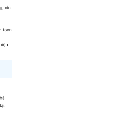
g, xỉn
n toàn
hiện
hải
ại.