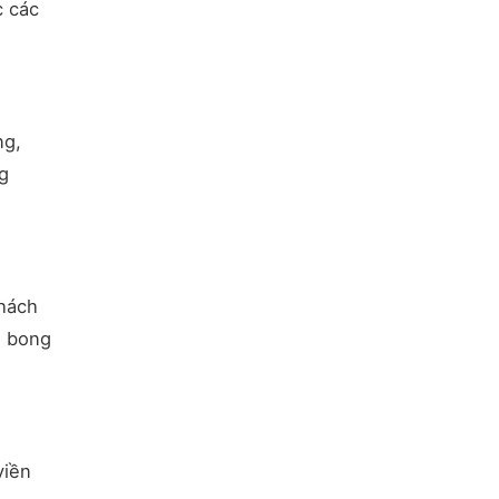
c các
ng,
g
khách
g bong
viền