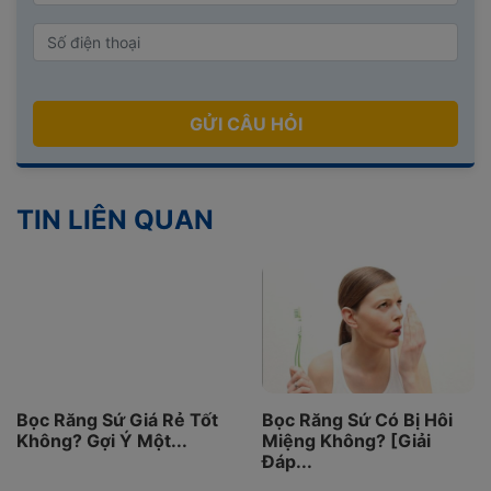
GỬI CÂU HỎI
TIN LIÊN QUAN
Bọc Răng Sứ Giá Rẻ Tốt
Bọc Răng Sứ Có Bị Hôi
Không? Gợi Ý Một...
Miệng Không? [Giải
Đáp...