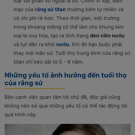
loại với phần vỏ ngoài là sứ. Chính vì vậy, diện
mạo của
răng sứ titan
thường kém tự nhiên và
có chi phí rẻ hơn. Theo thời gian, môi trường
trong khoang miệng có thể làm cho khung kim
loại bị oxy hóa, tạo ra tình trạng
đen viền nướu
và tụt dần ra khỏi
nướu
. Khi đó bạn buộc phải
thay mới mão sứ. Tuổi thọ trung bình của răng sứ
titan chỉ kéo dài từ 5 - 6 năm.
Những yếu tố ảnh hưởng đến tuổi thọ
của răng sứ
Bên cạnh việc quan tâm tới chủ đề, độc giả cũng
không nên bỏ qua những yếu tố có thể tác động tới
quá trình này.