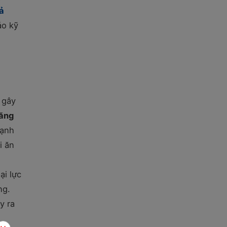
ả
ảo kỹ
 gây
răng
cạnh
i ăn
ại lực
ng.
y ra