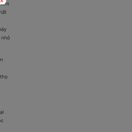
viêm
hất
máy
t nhỏ
ạn
 thọ
ại
ọc