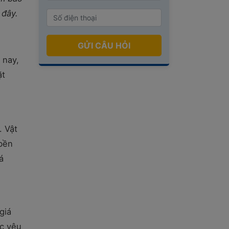
 đây.
GỬI CÂU HỎI
 nay,
ặt
. Vật
 bền
á
giá
ác yêu