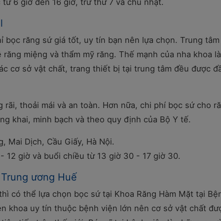
từ 6 giờ đến 16 giờ, trừ thứ 7 và chủ nhật.
l
 bọc răng sứ giá tốt, uy tín bạn nên lựa chọn. Trung tâm
về răng miệng và thẩm mỹ răng. Thế mạnh của nha khoa l
ác cơ sở vật chất, trang thiết bị tại trung tâm đều được đ
i, thoải mái và an toàn. Hơn nữa, chi phí bọc sứ cho ră
g khai, minh bạch và theo quy định của Bộ Y tế.
 Mai Dịch, Cầu Giấy, Hà Nội.
- 12 giờ và buổi chiều từ 13 giờ 30 - 17 giờ 30.
 Trung ương Huế
hì có thể lựa chọn bọc sứ tại Khoa Răng Hàm Mặt tại Bệ
ên khoa uy tín thuộc bệnh viện lớn nên cơ sở vật chất đư