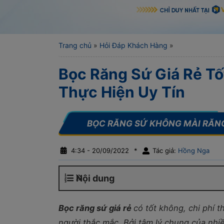
Trang chủ
»
Hỏi Đáp Khách Hàng
»
Bọc Răng Sứ Giá Rẻ Tố
Thực Hiện Uy Tín
4:34 - 20/09/2022
*
Tác giả:
Hồng Nga
Nội dung
Bọc răng sứ giá rẻ
có tốt không, chi phí 
người thắc mắc. Bởi tâm lý chung của nhi