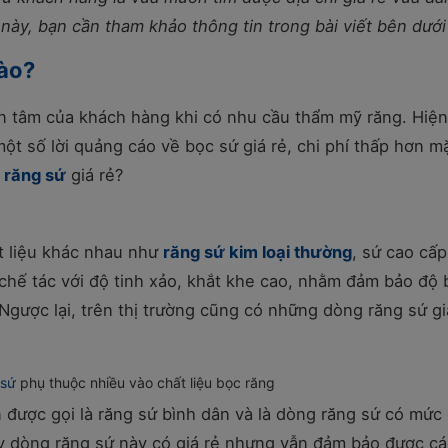
 này, bạn cần tham khảo thông tin trong bài viết bên dưới
nào?
n tâm của khách hàng khi có nhu cầu thẩm mỹ răng. Hiện
một số lời quảng cáo về bọc sứ giá rẻ, chi phí thấp hơn m
 răng sứ
giá rẻ?
t liệu khác nhau như
răng sứ kim loại thường
, sứ cao cấp
 chế tác với độ tinh xảo, khắt khe cao, nhằm đảm bảo độ
Ngược lại, trên thị trường cũng có những dòng răng sứ gi
 sứ
phụ thuộc nhiều vào chất liệu bọc răng
 được gọi là răng sứ bình dân và là dòng răng sứ có mức 
tuy dòng răng sứ này có giá rẻ nhưng vẫn đảm bảo được c