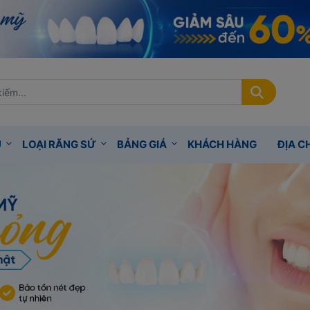
Ụ
LOẠI RĂNG SỨ
BẢNG GIÁ
KHÁCH HÀNG
ĐỊA CH