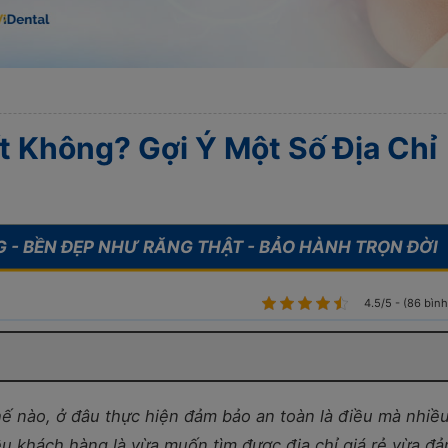
t Không? Gợi Ý Một Số Địa Chỉ
4.5/5 - (86 bìn
thế nào, ở đâu thực hiện đảm bảo an toàn là điều mà nhiề
ều khách hàng là vừa muốn tìm được địa chỉ giá rẻ vừa đ