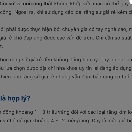
ão sứ
và
cùi răng thật
không khớp với nhau có thể gây 
công. Ngoài ra, khi sử dụng các loại răng sứ giá rẻ kém c
ỏi phải được thực hiện bởi chuyên gia có tay nghề cao, 
 giá rẻ khó đáp ứng được các vấn đề trên. Chỉ cần sơ suấ
t.
bọc răng sứ giá rẻ đều không đáng tin cậy. Tuy nhiên, b
u lựa chọn được địa chỉ nha khoa uy tín lại đang áp dụng
 hiện bọc răng sứ giá rẻ nhưng vẫn đảm bảo răng có tuổi
là hợp lý?
động khoảng 1 - 3 triệu/răng đối với các loại răng kim lo
n sứ thì có giá khoảng 4 - 12 triệu/răng. Đây là mức giá b