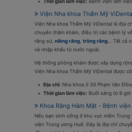
Thời gian làm việc:
Bệnh viện làm việc 
Viện Nha khoa Thẩm Mỹ ViDenta
Viện Nha khoa Thẩm Mỹ ViDental là địa chỉ
chuyên thăm khám, điều trị các bệnh lý 
răng sứ,
niềng răng
,
trồng răng
… Tất cả c
và nhập khẩu từ nước ngoài.
Hệ thống phòng khám được xây dựng rộng rã
Viện Nha khoa Thẩm Mỹ ViDental được côn
Địa chỉ:
Nha khoa ở 30 Phạm Văn Đồng,
Thời gian làm việc:
Buổi sáng từ 8 giờ 
Khoa Răng Hàm Mặt - Bệnh viện
Nếu bạn sinh sống ở khu vực miền Trung t
viện Trung ương Huế. Đây là địa chỉ chuy