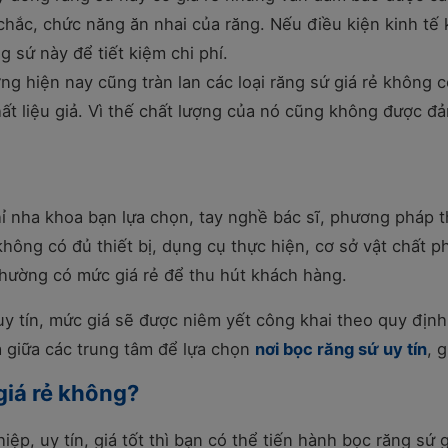
chắc, chức năng ăn nhai của răng. Nếu điều kiện kinh tế
g sứ này để tiết kiệm chi phí.
ờng hiện nay cũng tràn lan các loại răng sứ giá rẻ không 
ất liệu giả. Vì thế chất lượng của nó cũng không được đ
ỉ nha khoa bạn lựa chọn, tay nghề bác sĩ, phương pháp 
hông có đủ thiết bị, dụng cụ thực hiện, cơ sở vật chất 
hường có mức giá rẻ để thu hút khách hàng.
y tín, mức giá sẽ được niêm yết công khai theo quy định
cả giữa các trung tâm để lựa chọn
nơi bọc răng sứ uy tín
, g
giá rẻ không?
p, uy tín, giá tốt thì bạn có thể tiến hành bọc răng sứ g