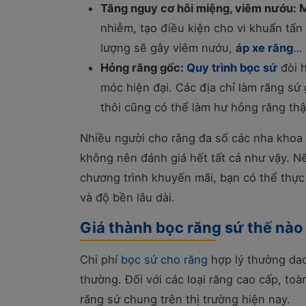
Tăng nguy cơ hôi miệng, viêm nướu:
M
nhiễm, tạo điều kiện cho vi khuẩn tấn 
lượng sẽ gây viêm nướu,
áp xe răng
…
Hỏng răng gốc:
Quy trình bọc sứ
đòi h
móc hiện đại. Các địa chỉ làm răng sứ
thôi cũng có thể làm hư hỏng răng thậ
Nhiều người cho rằng đa số các nha khoa 
không nên đánh giá hết tất cả như vậy. Nế
chương trình khuyến mãi, bạn có thể thực
và độ bền lâu dài.
Giá thành bọc răng sứ thế nào 
Chi phí
bọc sứ cho răng
hợp lý thường dao 
thường. Đối với các loại răng cao cấp, toà
răng sứ chung trên thị trường hiện nay.