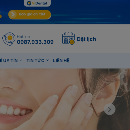
Hotline
Đặt lịch
0987.933.309
Ỉ UY TÍN
TIN TỨC
LIÊN HỆ