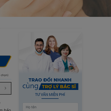
h chọn)
u
ảm bảo