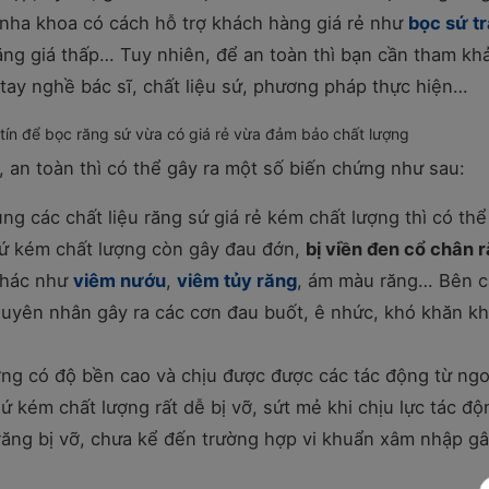
u nha khoa có cách hỗ trợ khách hàng giá rẻ như
bọc sứ tr
 răng giá thấp… Tuy nhiên, để an toàn thì bạn cần tham kh
 tay nghề bác sĩ, chất liệu sứ, phương pháp thực hiện…
 tín để bọc răng sứ vừa có giá rẻ vừa đảm bảo chất lượng
, an toàn thì có thể gây ra một số biến chứng như sau:
ng các chất liệu răng sứ giá rẻ kém chất lượng thì có thể
ứ kém chất lượng còn gây đau đớn,
bị viền đen cổ chân 
 khác như
viêm nướu
,
viêm tủy răng
, ám màu răng… Bên 
guyên nhân gây ra các cơn đau buốt, ê nhức, khó khăn kh
ng có độ bền cao và chịu được được các tác động từ ngo
ứ kém chất lượng rất dễ bị vỡ, sứt mẻ khi chịu lực tác độ
 răng bị vỡ, chưa kể đến trường hợp vi khuẩn xâm nhập gâ