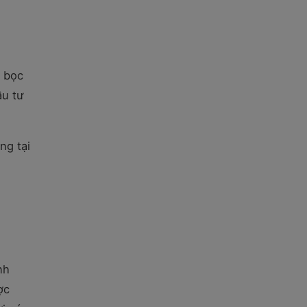
à bọc
ầu tư
ng tại
nh
ợc