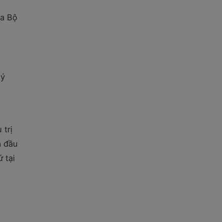
ủa Bộ
 ý
 trị
a đầu
 tại