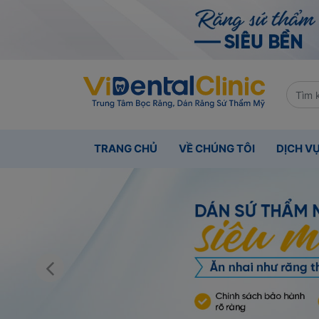
TRANG CHỦ
VỀ CHÚNG TÔI
DỊCH V