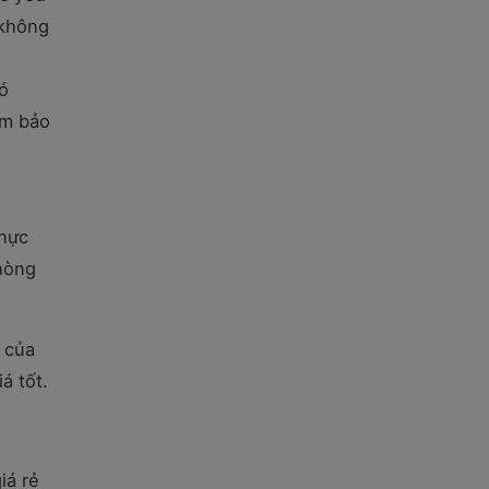
 không
có
ảm bảo
thực
phòng
 của
iá tốt.
iá rẻ