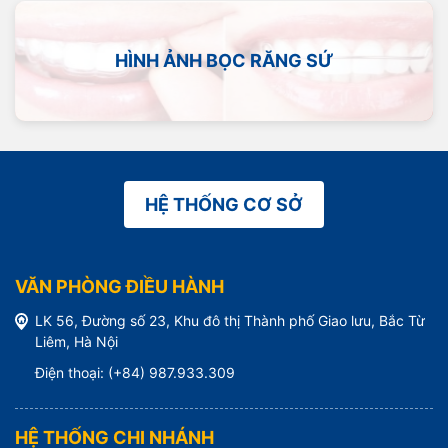
HÌNH ẢNH BỌC RĂNG SỨ
HỆ THỐNG CƠ SỞ
VĂN PHÒNG ĐIỀU HÀNH
LK 56, Đường số 23, Khu đô thị Thành phố Giao lưu, Bắc Từ
Liêm, Hà Nội
Điện thoại: (+84) 987.933.309
HỆ THỐNG CHI NHÁNH