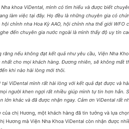
ện Nha khoa ViDental, mình có tìm hiểu và được biết chuyê
ang làm việc tại đây. Họ đều là những chuyên gia có chứ
p hội chỉnh nha Hoa Kỳ AAO, hội chỉnh nha thế giới WFO 
he đến chuyên gia nước ngoài là mình thấy độ uy tín ca
ng răng nếu không đạt kết quả như yêu cầu, Viện Nha Kho
ớm nhất cho mọi khách hàng. Đương nhiên, sẽ không mất 
ến khi nào hài lòng mới thôi.
 tại ViDental mình rất hài lòng với kết quả đạt được và h
ọi người khen ngợi rất nhiều giúp mình tự tin hơn hẳn. 
ản lớn khác và đã được nhận ngay. Cảm ơn ViDental rất nh
 của chị Hương, một khách hàng đã tin tưởng và lựa chọ
ỉ chị Hương mà Viện Nha Khoa ViDental còn nhận được nhi