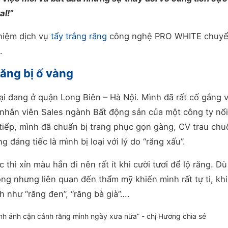
al!”
ghiệm dịch vụ
tẩy trắng răng
công nghệ PRO WHITE chuy
.
răng bị ố vàng
ại đang ở quận Long Biên – Hà Nội. Mình đã rất cố gắng 
í nhân viên Sales ngành Bất động sản của một công ty nổi
iếp, mình đã chuẩn bị trang phục gọn gàng, CV trau chu
 đáng tiếc là mình bị loại với lý do “răng xấu”.
thì xỉn màu hẳn đi nên rất ít khi cười tươi để lộ răng. Dù
g nhưng liên quan đến thẩm mỹ khiến mình rất tự ti, khi
nh như “răng đen”, “răng bà già”….
ình ảnh cận cảnh răng mình ngày xưa nữa” - chị Hương chia sẻ