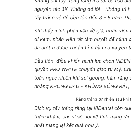
Không chỉ tẩy trắng răng mà tất cả các dịc
nguyên tắc 3K “Không đổ lỗi – Không trì 
tẩy trắng và độ bền lên đến 3 – 5 năm. Đi
Khi thấy mình phân vân về giá, nhân viên 
đi kèm, nhân viên rất tâm huyết để mình c
đã dự trù được khoản tiền cần có và yên t
Đầu tiên, điều khiến mình lựa chọn VIDEN
quyền PRO WHITE chuyển giao từ Mỹ. Chỉ s
toàn ngạc nhiên khi soi gương, hàm răng đ
nhàng KHÔNG ĐAU - KHÔNG BỎNG RÁT, mình
Răng trắng tự nhiên sau khi 
Dịch vụ tẩy trắng răng tại ViDental còn đ
thăm khám, bác sĩ sẽ hỏi về tình trạng ră
nhất mang lại kết quả như ý.