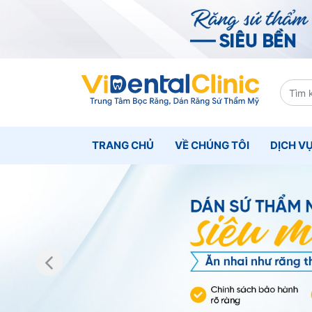
TRANG CHỦ
VỀ CHÚNG TÔI
DỊCH V