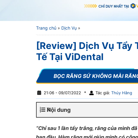
Trang chủ
»
Dịch Vụ
»
[Review] Dịch Vụ Tẩy 
Tế Tại ViDental
21:06 - 09/07/2022
*
Tác giả:
Thúy Hằng
Nội dung
“
Chỉ sau 1 lần tẩy trắng, răng của mình đ
ban đầu. Hàm răng mới giúp mình có công 