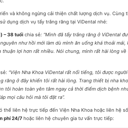
c.
triển và không ngừng cải thiện chất lượng dịch vụ. Cùng 
ử dụng dịch vụ tẩy trắng răng tại ViDental nhé:
 – 38 tuổi
chia sẻ
: “Mình đã tẩy trắng răng ở ViDental đ
y nguyên như hồi mới làm dù mình ăn uống khá thoải mái,
thuận lợi hơn rất nhiều. Nói chung, mình rất hài lòng về
 sẻ:
“Viện Nha Khoa ViDental rất nổi tiếng, tôi được người
g răng ở đây khiến tôi rất hài lòng. Trang thiết bị nha kh
ên tôi hoàn toàn yên tâm ngay cả thời điểm dịch bệnh nh
áp mọi câu hỏi mà tôi đặt ra”.
ó thể liên hệ trực tiếp đến Viện Nha Khoa hoặc liên hệ s
n phí 24/7
hoặc liên hệ chuyên gia tư vấn trực tiếp: