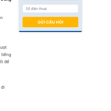
ển
GỬI CÂU HỎI
vượt
 tiếng
ốt để
 đi