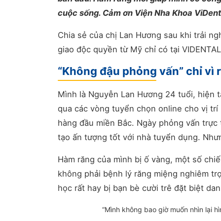
cuộc sống. Cảm ơn Viện Nha Khoa ViDent
Chia sẻ của chị Lan Hương sau khi trải n
giao độc quyền từ Mỹ chỉ có tại VIDENTAL
“Không đậu phỏng vấn” chỉ vì 
Mình là Nguyễn Lan Hương 24 tuổi, hiện t
qua các vòng tuyển chọn online cho vị tr
hàng đầu miền Bắc. Ngày phỏng vấn trực t
tạo ấn tượng tốt với nhà tuyển dụng. Nhưng
Hàm răng của mình bị ố vàng, một số chiếc 
không phải bệnh lý răng miệng nghiêm trọn
học rất hay bị bạn bè cười trê đặt biệt da
“Mình không bao giờ muốn nhìn lại h