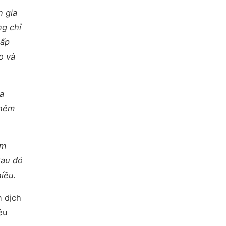
n gia
ng chỉ
cấp
o và
a
thêm
àm
Sau đó
iều.
n dịch
ều