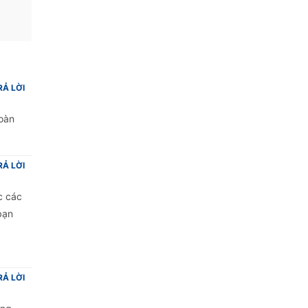
RẢ LỜI
toàn
RẢ LỜI
c các
bạn
RẢ LỜI