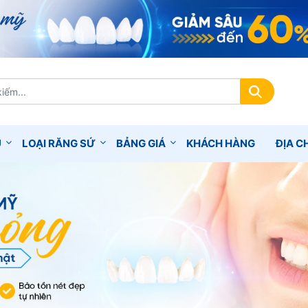
Ụ
LOẠI RĂNG SỨ
BẢNG GIÁ
KHÁCH HÀNG
ĐỊA CH