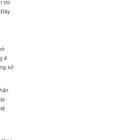
h thì
 Đây
nh
g ê
ọng sở
nhân
bị
Hệ