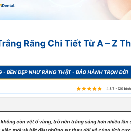
Trắng Răng Chi Tiết Từ A – Z T
4.8/5 - (20 bìn
ã không còn vệt ố vàng, trở nên trắng sáng hơn nhiều lần 
việc mới và bắt đầu những sự thay đổi vô cùng tích cực