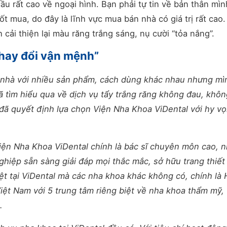
u rất cao về ngoại hình. Bạn phải tự tin về bản thân mìn
 mua, do đây là lĩnh vực mua bán nhà có giá trị rất cao.
cải thiện lại màu răng trắng sáng, nụ cười “tỏa nắng”.
thay đổi vận mệnh”
ại nhà với nhiều sản phẩm, cách dùng khác nhau nhưng mì
 tìm hiểu qua về dịch vụ tẩy trắng răng không đau, khôn
 đã quyết định lựa chọn Viện Nha Khoa ViDental với hy v
Viện Nha Khoa ViDental chính là bác sĩ chuyên môn cao, 
ghiệp sẵn sàng giải đáp mọi thắc mắc, sở hữu trang thiết 
t tại ViDental mà các nha khoa khác không có, chính là 
Việt Nam với 5 trung tâm riêng biệt về nha khoa thẩm mỹ,
.