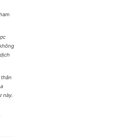
tham
ược
 không
 dịch
 thân
oa
ư này.
ố