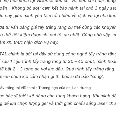
h vụ nha khoa tại ViDental đều có. Với tiêu chí hoạt độn
hoãn – Không bỏ sót” cam kết bảo hành tại chỗ 3 ngày sa
ều này giúp mình yên tâm rất nhiều về dịch vụ tại nha kh
đã tư vấn bảng giá tẩy trắng răng cụ thể cùng các khuyế
ó thể tiết kiệm được chi phí tối ưu nhất. Cũng nhờ vậy, 
âm khi thực hiện dịch vụ này.
TAL chính là bởi tại đây sử dụng công nghệ tẩy trắng răn
au 1 liệu trình tẩy trắng răng từ 30 – 45 phút, mình hoà
ã bật 2 – 3 tone so với lúc đầu. Quá trình tẩy trắng răng
 chưa kịp cảm nhận gì thì bác sĩ đã bảo “xong”.
tẩy trắng tại ViDental - Trường hợp của chị Lan Hương
ược bác sĩ thiết kế riêng cho từng khách hàng. Khi mình đ
ng để lựa chọn lượng gel và thời gian chiếu sáng laser ch