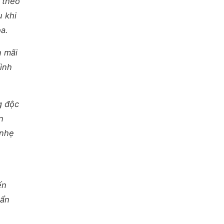
g theo
u khi
oa.
n mãi
mình
g độc
n
 nhẹ
ến
uẩn