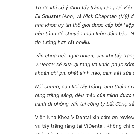
Trước khi có ý định tẩy trắng răng tại Vi
Ell Shuster (Anh) và Nick Chapman (Mỹ) đ
nha khoa uy tín thế giới được cấp bởi Hiệ
nên trình độ chuyên môn luôn đảm bảo. Ng
tin tưởng hơn rất nhiều.
Vẫn chưa hết ngạc nhiên, sau khi tẩy trắ
ViDental sẽ sửa lại răng và khắc phục s
khoản chi phí phát sinh nào, cam kết sửa đ
Nói chung, sau khi tẩy trắng răng thẩm mỹ
răng trắng sáng, đều màu của mình được m
mình đi phỏng vấn tại công ty bất động s
Viện Nha Khoa ViDental xin cảm ơn review
vụ tẩy trắng răng tại ViDental. Không ch