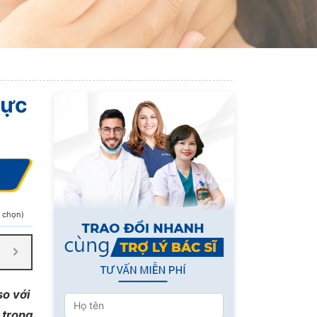
hực
h chọn)
so với
 trong