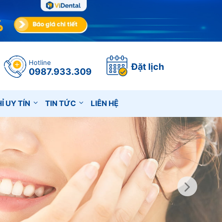
Hotline
Đặt lịch
0987.933.309
Ỉ UY TÍN
TIN TỨC
LIÊN HỆ