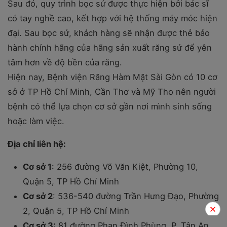
Sau đó, quy trình bọc sứ được thực hiện bởi bác sĩ
có tay nghề cao, kết hợp với hệ thống máy móc hiện
đại. Sau bọc sứ, khách hàng sẽ nhận được thẻ bảo
hành chính hãng của hãng sản xuất răng sứ để yên
tâm hơn về độ bền của răng.
Hiện nay, Bệnh viện Răng Hàm Mặt Sài Gòn có 10 cơ
sở ở TP Hồ Chí Minh, Cần Thơ và Mỹ Tho nên người
bệnh có thể lựa chọn cơ sở gần nơi mình sinh sống
hoặc làm việc.
Địa chỉ liên hệ:
Cơ sở 1
: 256 đường Võ Văn Kiệt, Phường 10,
Quận 5, TP Hồ Chí Minh
Cơ sở 2
: 536-540 đường Trần Hưng Đạo, Phường
2, Quận 5, TP Hồ Chí Minh
Cơ sở 3:
81 đường Phan Đình Phùng, P. Tân An,