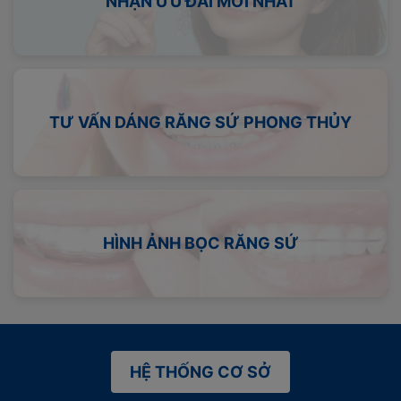
NHẬN ƯU ĐÃI MỚI NHẤT
TƯ VẤN DÁNG RĂNG SỨ PHONG THỦY
HÌNH ẢNH BỌC RĂNG SỨ
HỆ THỐNG CƠ SỞ