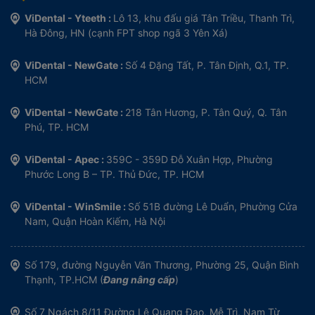
ViDental - Yteeth :
Lô 13, khu đấu giá Tân Triều, Thanh Trì,
Hà Đông, HN (cạnh FPT shop ngã 3 Yên Xá)
ViDental - NewGate :
Số 4 Đặng Tất, P. Tân Định, Q.1, TP.
HCM
ViDental - NewGate :
218 Tân Hương, P. Tân Quý, Q. Tân
Phú, TP. HCM
ViDental - Apec :
359C - 359D Đỗ Xuân Hợp, Phường
Phước Long B – TP. Thủ Đức, TP. HCM
ViDental - WinSmile :
Số 51B đường Lê Duẩn, Phường Cửa
Nam, Quận Hoàn Kiếm, Hà Nội
Số 179, đường Nguyễn Văn Thương, Phường 25, Quận Bình
Thạnh, TP.HCM (
Đang nâng cấp
)
Số 7 Ngách 8/11 Đường Lê Quang Đạo, Mễ Trì, Nam Từ