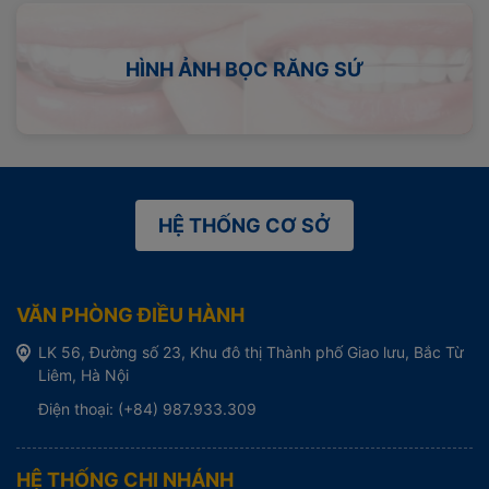
HÌNH ẢNH BỌC RĂNG SỨ
HỆ THỐNG CƠ SỞ
VĂN PHÒNG ĐIỀU HÀNH
LK 56, Đường số 23, Khu đô thị Thành phố Giao lưu, Bắc Từ
Liêm, Hà Nội
Điện thoại: (+84) 987.933.309
HỆ THỐNG CHI NHÁNH