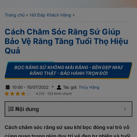
Trang chủ
»
Hỏi Đáp Khách Hàng
»
Cách Chăm Sóc Răng Sứ Giúp
Bảo Vệ Răng Tăng Tuổi Thọ Hiệu
Quả
10:00 - 10/07/2022
*
Tác giả:
Thúy Hằng
4.2/5 - (53 bình chọn)
Nội dung
Cách chăm sóc răng sứ sau khi bọc đóng vai trò vô
cùng quan trọng giúp duy trì vẻ đẹp tự nhiên và tuổi