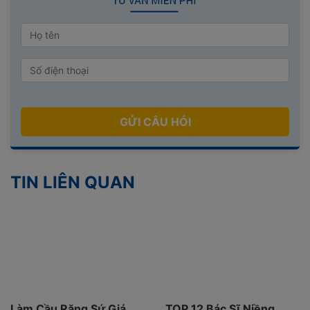
GỬI CÂU HỎI
TIN LIÊN QUAN
g Sứ Giá
TOP 12 Bác Sĩ Niềng
Răng Sứ LaV