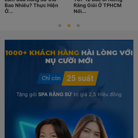
Thực Hiện
Răng Giỏi Ở TPHCM
Loại? Chất 
Nổi...
Tốt...
1000+ KHÁCH HÀNG
HÀI LÒNG VỚI
NỤ CƯỜI MỚI
Tặng gói
SPA RĂNG SỨ
trị giá
2,5 triệu đồng