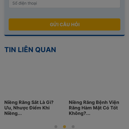
GỬI CÂU HỎI
TIN LIÊN QUAN
ăng Sắt Là Gì?
Niềng Răng Bệnh Viện
Giá Niề
ợc Điểm Khi
Răng Hàm Mặt Có Tốt
Nhật Mớ
Không?...
Lựa...