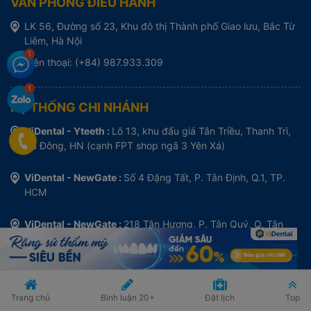
VĂN PHÒNG ĐIỀU HÀNH
LK 56, Đường số 23, Khu đô thị Thành phố Giao lưu, Bắc Từ
Liêm, Hà Nội
Điện thoại: (+84) 987.933.309
HỆ THỐNG CHI NHÁNH
ViDental - Yteeth :
Lô 13, khu đấu giá Tân Triều, Thanh Trì,
Hà Đông, HN (cạnh FPT shop ngã 3 Yên Xá)
ViDental - NewGate :
Số 4 Đặng Tất, P. Tân Định, Q.1, TP.
HCM
ViDental - NewGate :
218 Tân Hương, P. Tân Quý, Q. Tân
Phú, TP. HCM
ViDental - Apec :
359C - 359D Đỗ Xuân Hợp, Phường
Phước Long B – TP. Thủ Đức, TP. HCM
Trang chủ
Bình luận
20+
Đặt lịch
Top