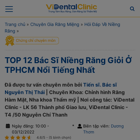
Trang chủ
»
Chuyên Gia Răng Miệng
»
Hỏi Đáp Về Niềng
Răng
»
TOP 12 Bác Sĩ Niềng Răng Giỏi Ở
TPHCM Nổi Tiếng Nhất
Đã được tư vấn chuyên môn bởi
Tiến sĩ. Bác sĩ
Nguyễn Thị Thái
| Chuyên Khoa: Chỉnh hình Răng
Hàm Mặt, Nha khoa Thẩm mỹ | Nơi công tác: ViDental
Clinic - LK 56 Thành phố Giao lưu, ViDental Clinic -
T4 /50 Nguyễn Chí Thanh
Ngày đăng: 10:00 -
*
Biên tập viên:
Dương
03/12/2022
Thơm
4.6/5 - (5 bình chọn)