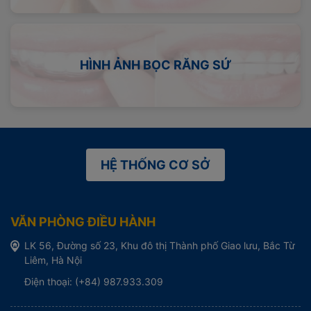
HÌNH ẢNH BỌC RĂNG SỨ
HỆ THỐNG CƠ SỞ
VĂN PHÒNG ĐIỀU HÀNH
LK 56, Đường số 23, Khu đô thị Thành phố Giao lưu, Bắc Từ
Liêm, Hà Nội
Điện thoại: (+84) 987.933.309