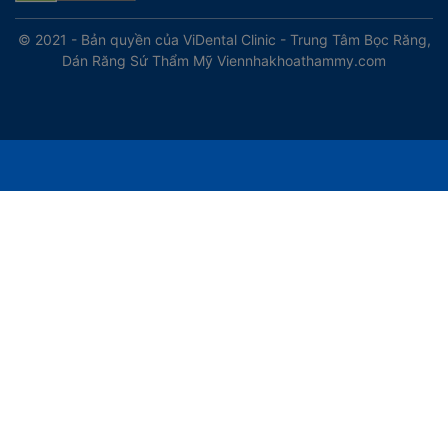
© 2021 - Bản quyền của ViDental Clinic - Trung Tâm Bọc Răng,
Dán Răng Sứ Thẩm Mỹ
Viennhakhoathammy.com