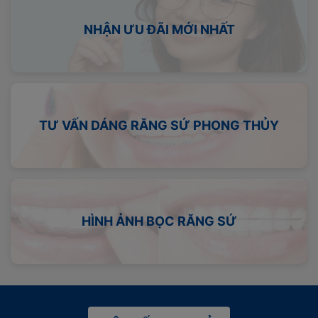
NHẬN ƯU ĐÃI MỚI NHẤT
TƯ VẤN DÁNG RĂNG SỨ PHONG THỦY
HÌNH ẢNH BỌC RĂNG SỨ