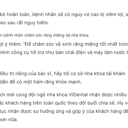
ỏ hoàn toàn, bệnh nhân sẽ có nguy cơ cao bị viêm lợi, 
heo sau rất nguy hiểm.
n bệnh nhân chăm sóc răng miệng tại nha khoa
 gợi ý thêm: “Để chăm sóc vệ sinh răng miệng tốt nhất tro
 mình công cụ hỗ trợ như bàn chải điện và máy tăm nước 
ều trị riêng của bác sĩ, hãy tới cơ sở nha khoa tái khám
 dẫn để có một hàm răng khỏe mạnh.
ách mời cùng đội ngũ nha khoa ViDental nhận được nhiều
các khách hàng trên toàn quốc theo dõi buổi chia sẻ. Hy 
p tục nhận được sự hưởng ứng và góp ý của khách hàng đ
hơn nữa.