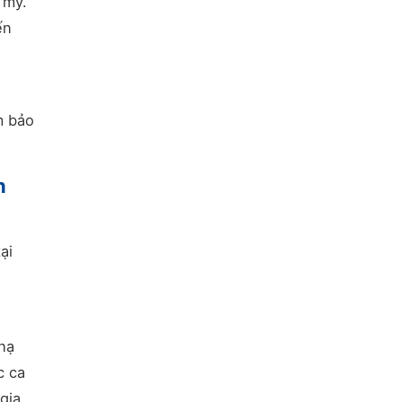
 mỹ.
ến
m bảo
h
ại
 hạ
c ca
 gia