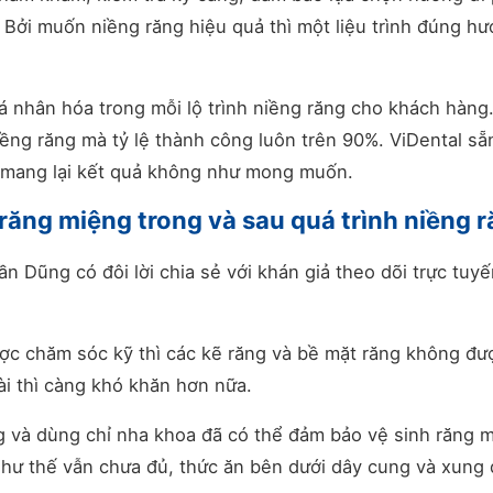
. Bởi muốn niềng răng hiệu quả thì một liệu trình đúng h
 cá nhân hóa trong mỗi lộ trình niềng răng cho khách hàng
iềng răng mà tỷ lệ thành công luôn trên 90%. ViDental sẵ
 mang lại kết quả không như mong muốn.
ăng miệng trong và sau quá trình niềng 
 Dũng có đôi lời chia sẻ với khán giả theo dõi trực tuyế
ợc chăm sóc kỹ thì các kẽ răng và bề mặt răng không đư
ài thì càng khó khăn hơn nữa.
g và dùng chỉ nha khoa đã có thể đảm bảo vệ sinh răng 
 như thế vẫn chưa đủ, thức ăn bên dưới dây cung và xung