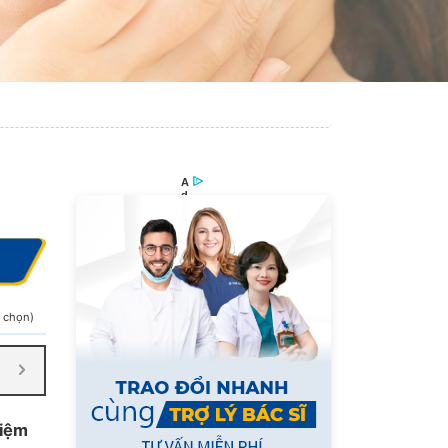
h chọn)
Niệm