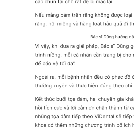
các chun tại chỗ rất dễ bị mắc lại.
Nếu mảng bám trên răng không được loại b
răng, hôi miệng và hàng loạt hậu quả đi t
Bác sĩ Dũng hướng dẫ
Vì vậy, khi đưa ra giải pháp, Bác sĩ Dũng
trình niềng, mỗi cá nhân cần trang bị cho
để bảo vệ tối đa”.
Ngoài ra, mỗi bệnh nhân đều có phác đồ đi
thường xuyên và thực hiện đúng theo chỉ
Kết thúc buổi tọa đàm, hai chuyên gia kh
hồi tích cực và lời cảm ơn chân thành từ 
những tọa đàm tiếp theo ViDental sẽ tiế
khoa có thêm những chương trình bổ ích 