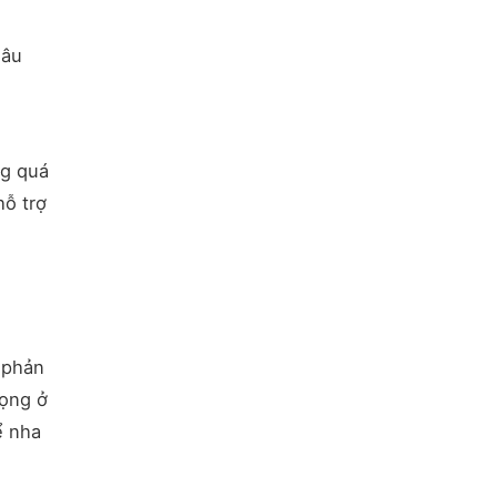
sâu
ng quá
hỗ trợ
 phản
vọng ở
ể nha