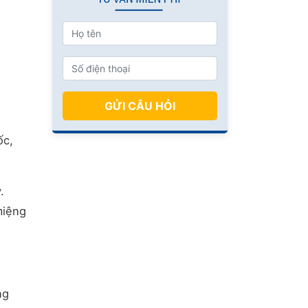
GỬI CÂU HỎI
ốc,
.
miệng
ng