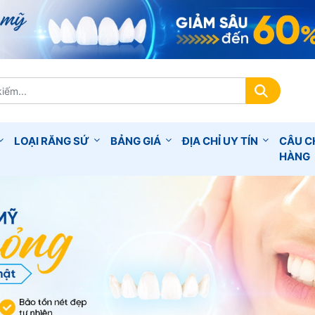
LOẠI RĂNG SỨ
BẢNG GIÁ
ĐỊA CHỈ UY TÍN
CÂU C
HÀNG