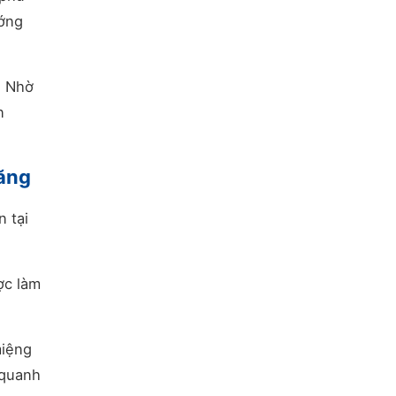
ướng
. Nhờ
n
răng
n tại
ợc làm
miệng
 quanh