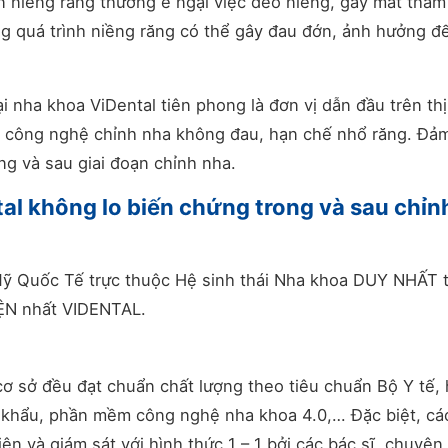
 niềng răng thường e ngại việc đeo niềng, gây mất thẩm
ng quá trình niềng răng có thể gây đau đớn, ảnh hưởng đ
i nha khoa ViDental tiên phong là đơn vị dẫn đầu trên thị
g công nghệ chỉnh nha không đau, hạn chế nhổ răng. Đả
ng và sau giai đoạn chỉnh nha.
tal không lo biến chứng trong và sau chỉn
ỹ Quốc Tế trực thuộc Hệ sinh thái Nha khoa DUY NHẤT t
ỆN nhất VIDENTAL.
 cơ sở đều đạt chuẩn chất lượng theo tiêu chuẩn Bộ Y tế,
p khẩu, phần mềm công nghệ nha khoa 4.0,… Đặc biệt, cá
iện và giám sát với hình thức 1 – 1 bởi các bác sĩ, chuyên