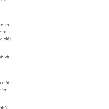
 dịch
c tư
c biệt
nh và
o một
pháp
 phù