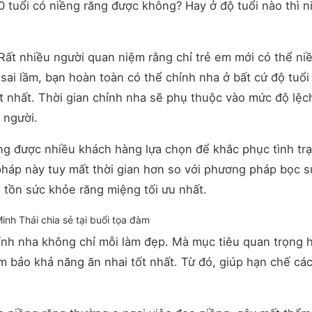
40 tuổi có niềng răng được không? Hay ở độ tuổi nào thì n
:” Rất nhiều người quan niệm rằng chỉ trẻ em mới có thể ni
sai lầm, bạn hoàn toàn có thể chỉnh nha ở bất cứ độ tuổi
t nhất. Thời gian chỉnh nha sẽ phụ thuộc vào mức độ lệch
 người.
ớng được nhiều khách hàng lựa chọn để khắc phục tình tr
háp này tuy mất thời gian hơn so với phương pháp bọc s
 tồn sức khỏe răng miệng tối ưu nhất.
Minh Thái chia sẻ tại buổi tọa đàm
ỉnh nha không chỉ mỗi làm đẹp. Mà mục tiêu quan trọng 
m bảo khả năng ăn nhai tốt nhất. Từ đó, giúp hạn chế cá