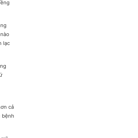
iềng
ềng
 nào
 lạc
ạng
ứ
hơn cả
c bệnh