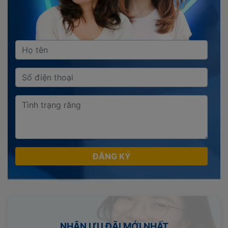
ĐĂNG KÝ
NHẬN ƯU ĐÃI MỚI NHẤT