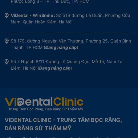
Phước Long B – TP. Thủ Đức, TP. HCM
ViDental - WinSmile :
Số 51B đường Lê Duẩn, Phường Cửa
Nam, Quận Hoàn Kiếm, Hà Nội
Số 179, đường Nguyễn Văn Thương, Phường 25, Quận Bình
Thạnh, TP.HCM (
Đang nâng cấp
)
Số 7 Ngách 8/11 Đường Lê Quang Đạo, Mễ Trì, Nam Từ
Liêm, Hà Nội (
Đang nâng cấp
)
VIDENTAL CLINIC - TRUNG TÂM BỌC RĂNG,
DÁN RĂNG SỨ THẨM MỸ