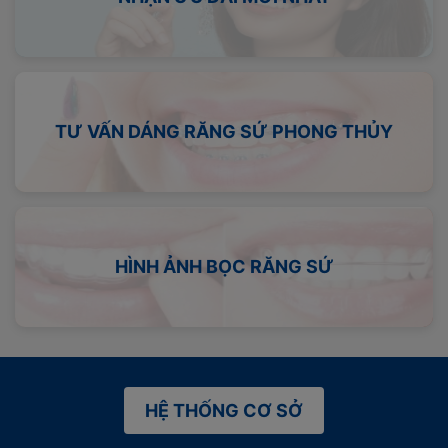
TƯ VẤN DÁNG RĂNG SỨ PHONG THỦY
HÌNH ẢNH BỌC RĂNG SỨ
HỆ THỐNG CƠ SỞ