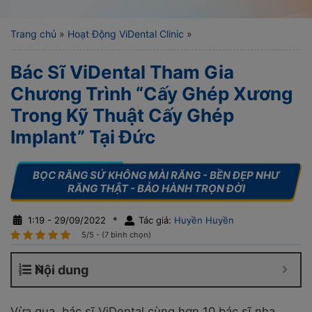
Trang chủ
»
Hoạt Động ViDental Clinic
»
Bác Sĩ ViDental Tham Gia
Chương Trình “Cấy Ghép Xương
Trong Kỹ Thuật Cấy Ghép
Implant” Tại Đức
1:19 - 29/09/2022
*
Tác giả:
Huyền Huyền
5/5 - (7 bình chọn)
Nội dung
Vừa qua, bác sĩ ViDental cùng hơn 10 bác sĩ nha