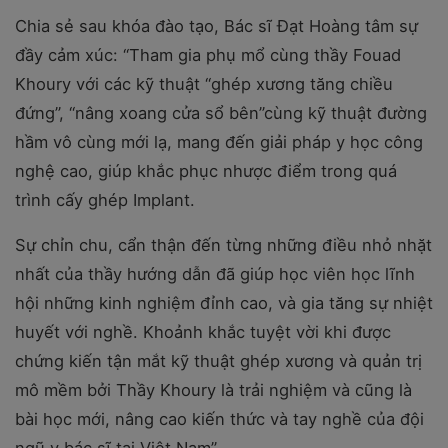
Chia sẻ sau khóa đào tạo, Bác sĩ Đạt Hoàng tâm sự
đầy cảm xúc: “Tham gia phụ mổ cùng thầy Fouad
Khoury với các kỹ thuật “ghép xương tăng chiều
đứng”, “nâng xoang cửa sổ bên”cùng kỹ thuật đường
hầm vô cùng mới lạ, mang đến giải pháp y học công
nghệ cao, giúp khắc phục nhược điểm trong quá
trình cấy ghép Implant.
Sự chỉn chu, cẩn thận đến từng những điều nhỏ nhặt
nhất của thầy hướng dẫn đã giúp học viên học lĩnh
hội những kinh nghiệm đỉnh cao, và gia tăng sự nhiệt
huyết với nghề. Khoảnh khắc tuyệt vời khi được
chứng kiến tận mắt kỹ thuật ghép xương và quản trị
mô mềm bởi Thầy Khoury là trải nghiệm và cũng là
bài học mới, nâng cao kiến thức và tay nghề của đội
ngũ y bác sĩ tại Việt Nam”.