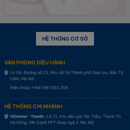
HỆ THỐNG CƠ SỞ
VĂN PHÒNG ĐIỀU HÀNH
LK 56, Đường số 23, Khu đô thị Thành phố Giao lưu, Bắc Từ
Liêm, Hà Nội
Điện thoại: (+84) 987.933.309
HỆ THỐNG CHI NHÁNH
ViDental - Yteeth :
Lô 13, khu đấu giá Tân Triều, Thanh Trì,
Hà Đông, HN (cạnh FPT shop ngã 3 Yên Xá)