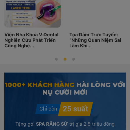
Viện Nha Khoa ViDental
Tọa Đàm Trực Tuyến:
Nghiên Cứu Phát Triển
“Những Quan Niệm Sai
Công Nghệ...
Lầm Khi...
1000+ KHÁCH HÀNG
HÀI LÒNG VỚI
NỤ CƯỜI MỚI
Tặng gói
SPA RĂNG SỨ
trị giá
2,5 triệu đồng