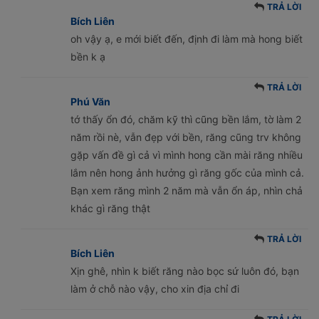
TRẢ LỜI
Bích Liên
oh vậy ạ, e mới biết đến, định đi làm mà hong biết
bền k ạ
TRẢ LỜI
Phú Văn
tớ thấy ổn đó, chăm kỹ thì cũng bền lắm, tờ làm 2
năm rồi nè, vẫn đẹp với bền, răng cũng trv không
gặp vấn đề gì cả vì mình hong cần mài răng nhiều
lắm nên hong ảnh hưởng gì răng gốc của mình cả.
Bạn xem răng mình 2 năm mà vẫn ổn áp, nhìn chả
khác gì răng thật
TRẢ LỜI
Bích Liên
Xịn ghê, nhìn k biết răng nào bọc sứ luôn đó, bạn
làm ở chỗ nào vậy, cho xin địa chỉ đi