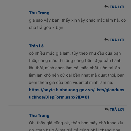
TRẢ LỜI
Thu Trang
giá sao vậy bạn, thấy xịn vậy chắc mắc lắm hả, có
cho trả góp k bạn
TRẢ LỜI
Trân Lê
có nhiều mức giá lắm, tùy theo nhu cầu của bạn
thôi, càng mắc thì răng càng bền, đẹp,bảo hành
lâu thôi, mình chọn làm cái mắc nhất luôn tại lần
làm lần khó nên cứ cái bền nhất mà quất thôi, bạn
xem thêm giá của bên vidental mình làm nè:
https://soyte.binhduong.gov.vn/Lists/giaoducs
uckhoe/DispForm.aspx?ID=81
TRẢ LỜI
Thu Trang
Oh, thấy giá cũng ok, thấp hơn mấy chỗ khác xíu
đó, toàn bs giỏi mà giá cả cũng phải chăng ghê,