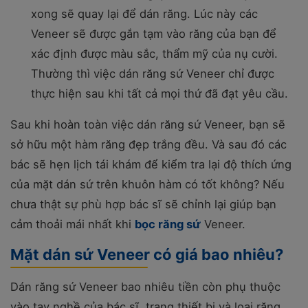
xong sẽ quay lại để dán răng. Lúc này các
Veneer sẽ được gắn tạm vào răng của bạn để
xác định được màu sắc, thẩm mỹ của nụ cười.
Thường thì việc dán răng sứ Veneer chỉ được
thực hiện sau khi tất cả mọi thứ đã đạt yêu cầu.
Sau khi hoàn toàn việc dán răng sứ Veneer, bạn sẽ
sở hữu một hàm răng đẹp trắng đều. Và sau đó các
bác sẽ hẹn lịch tái khám để kiểm tra lại độ thích ứng
của mặt dán sứ trên khuôn hàm có tốt không? Nếu
chưa thật sự phù hợp bác sĩ sẽ chỉnh lại giúp bạn
cảm thoải mái nhất khi
bọc răng sứ
Veneer.
Mặt dán sứ Veneer có giá bao nhiêu?
Dán răng sứ Veneer bao nhiêu tiền còn phụ thuộc
vào tay nghề của bác sĩ, trang thiết bị và loại răng