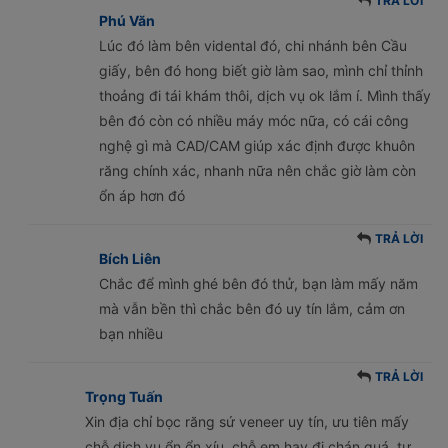
TRẢ LỜI
Phú Văn
Lúc đó làm bên vidental đó, chi nhánh bên Cầu
giấy, bên đó hong biết giờ làm sao, mình chỉ thỉnh
thoảng đi tái khám thôi, dịch vụ ok lắm í. Mình thấy
bên đó còn có nhiều máy móc nữa, có cái công
nghệ gì mà CAD/CAM giúp xác định được khuôn
răng chính xác, nhanh nữa nên chắc giờ làm còn
ổn áp hơn đó
TRẢ LỜI
Bích Liên
Chắc để mình ghé bên đó thử, bạn làm mấy năm
mà vẫn bền thì chắc bên đó uy tín lắm, cảm ơn
bạn nhiều
TRẢ LỜI
Trọng Tuấn
Xin địa chỉ bọc răng sứ veneer uy tín, ưu tiên mấy
chỗ dịch vụ ổn ổn xíu, chỗ em hay đi chán quá, tư