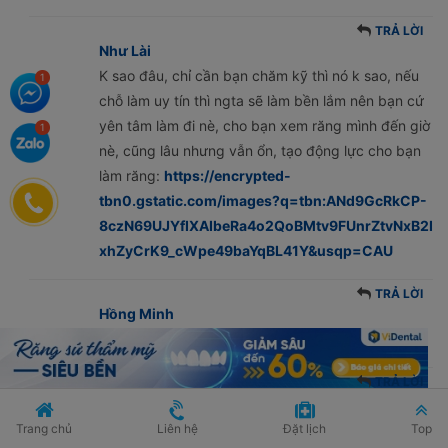
TRẢ LỜI
Như Lài
K sao đâu, chỉ cần bạn chăm kỹ thì nó k sao, nếu
chỗ làm uy tín thì ngta sẽ làm bền lắm nên bạn cứ
yên tâm làm đi nè, cho bạn xem răng mình đến giờ
nè, cũng lâu nhưng vẫn ổn, tạo động lực cho bạn
làm răng:
https://encrypted-
tbn0.gstatic.com/images?q=tbn:ANd9GcRkCP-
8czN69UJYfIXAIbeRa4o2QoBMtv9FUnrZtvNxB2I
xhZyCrK9_cWpe49baYqBL41Y&usqp=CAU
TRẢ LỜI
Hồng Minh
oh,cảm ơn bạn, để mình tk xem thêm
TRẢ LỜI
Quỳnh Anh
E làm cái này ở bệnh viện răng hàm mặt có ổn k mọi
Trang chủ
Liên hệ
Đặt lịch
Top