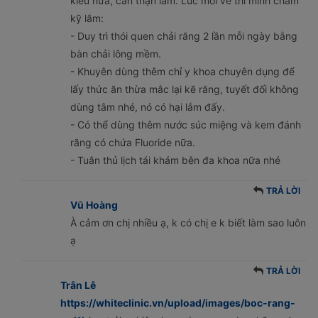
kiểu nữa, cẩn thận lắm. Lúc mới về thì mình chăm
kỹ lắm:
- Duy trì thói quen chải răng 2 lần mỗi ngày bằng
bàn chải lông mềm.
- Khuyên dùng thêm chỉ y khoa chuyên dụng để
lấy thức ăn thừa mắc lại kẽ răng, tuyết đối không
dùng tâm nhé, nó có hại lắm đấy.
- Có thể dùng thêm nước súc miệng và kem đánh
răng có chứa Fluoride nữa.
- Tuân thủ lịch tái khám bên đa khoa nữa nhé
TRẢ LỜI
Vũ Hoàng
À cảm ơn chị nhiều ạ, k có chị e k biết làm sao luôn
ạ
TRẢ LỜI
Trân Lê
https://whiteclinic.vn/upload/images/boc-rang-