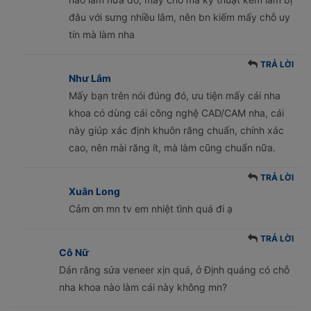
đâu với sưng nhiều lắm, nên bn kiếm mấy chỗ uy
tín mà làm nha
TRẢ LỜI
Như Lắm
Mấy bạn trên nói đúng đó, ưu tiện mấy cái nha
khoa có dùng cái công nghệ CAD/CAM nha, cái
này giúp xác định khuôn răng chuẩn, chính xác
cao, nên mài răng ít, mà làm cũng chuẩn nữa.
TRẢ LỜI
Xuân Long
Cảm ơn mn tv em nhiệt tình quá đi ạ
TRẢ LỜI
Cô Nữ
Dán răng sứa veneer xịn quá, ở Định quáng có chỗ
nha khoa nào làm cái này không mn?