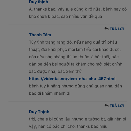
Duy thịnh
À, thanks bác, vậy ạ, e cũng k rõ nữa, bệnh này có
khó chữa k bác, sao nhiều vấn đề quá
TRẢ LỜI
Thanh Tâm
Tùy tình trạng răng đó, nếu nặng quá thì phẫu
thuật, đợi khôi phục mới làm tiếp cái khác được,
còn nếu nhẹ nhàng thì ún thuốc là hết thôi, bác
dẫn ba đên bsi người ta khám cho mới biết chính
xác được nha, bác xem thử
https://vidental.vn/viem-nha-chu-457.html
,
bệnh tuy k nặng nhưng đừng chủ quan nha, dẫn
bác đi khám nhanh đi
TRẢ LỜI
Duy Thịnh
trời, cha e bị cũng lâu nhưng e tưởng bt, già nên bị
vậy, hên có bác chỉ cho, thanks bác nhìu