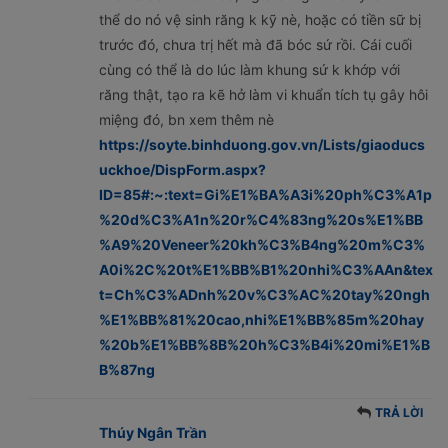
thể do nó vệ sinh răng k kỹ nè, hoặc có tiền sữ bị
trước đó, chưa trị hết mà đã bóc sứ rồi. Cái cuối
cùng có thể là do lúc làm khung sứ k khớp với
răng thật, tạo ra kẽ hở làm vi khuẩn tích tụ gây hôi
miệng đó, bn xem thêm nè
https://soyte.binhduong.gov.vn/Lists/giaoducs
uckhoe/DispForm.aspx?
ID=85#:~:text=Gi%E1%BA%A3i%20ph%C3%A1p
%20d%C3%A1n%20r%C4%83ng%20s%E1%BB
%A9%20Veneer%20kh%C3%B4ng%20m%C3%
A0i%2C%20t%E1%BB%B1%20nhi%C3%AAn&tex
t=Ch%C3%ADnh%20v%C3%AC%20tay%20ngh
%E1%BB%81%20cao,nhi%E1%BB%85m%20hay
%20b%E1%BB%8B%20h%C3%B4i%20mi%E1%B
B%87ng
TRẢ LỜI
Thúy Ngân Trần