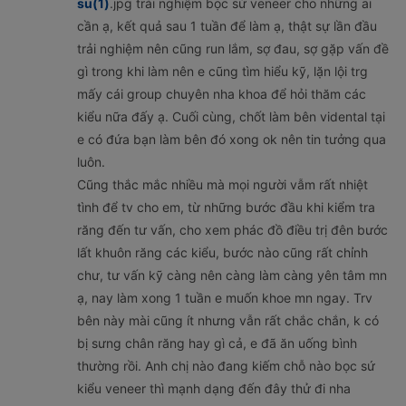
su(1)
.jpg trải nghiệm bọc sứ veneer cho những ai
cần ạ, kết quả sau 1 tuần để làm ạ, thật sự lần đầu
trải nghiệm nên cũng run lắm, sợ đau, sợ gặp vấn đề
gì trong khi làm nên e cũng tìm hiểu kỹ, lặn lội trg
mấy cái group chuyên nha khoa để hỏi thăm các
kiểu nữa đấy ạ. Cuối cùng, chốt làm bên vidental tại
e có đứa bạn làm bên đó xong ok nên tin tưởng qua
luôn.
Cũng thắc mắc nhiều mà mọi người vẫm rất nhiệt
tình để tv cho em, từ những bước đầu khi kiểm tra
răng đến tư vấn, cho xem phác đồ điều trị đên bước
lất khuôn răng các kiểu, bước nào cũng rất chỉnh
chư, tư vấn kỹ càng nên càng làm càng yên tâm mn
ạ, nay làm xong 1 tuần e muốn khoe mn ngay. Trv
bên này mài cũng ít nhưng vẫn rất chắc chắn, k có
bị sưng chân răng hay gì cả, e đã ăn uống bình
thường rồi. Anh chị nào đang kiếm chỗ nào bọc sứ
kiểu veneer thì mạnh dạng đến đây thử đi nha