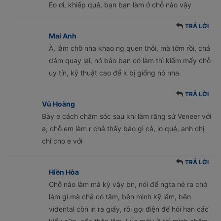
Eo ơi, khiếp quá, bạn bạn làm ở chỗ nào vậy
TRẢ LỜI
Mai Anh
À, làm chỗ nha khao ng quen thôi, mà tởm rồi, chả
dám quay lại, nó bảo bạn có làm thì kiếm mấy chỗ
uy tín, kỹ thuật cao để k bị giống nó nha.
TRẢ LỜI
Vũ Hoàng
Bày e cách chăm sóc sau khi làm răng sứ Veneer với
ạ, chỗ em làm r chả thấy bảo gì cả, lo quá, anh chị
chỉ cho e với
TRẢ LỜI
Hiền Hòa
Chỗ nào làm mà kỳ vậy bn, nói để ngta né ra chớ
làm gì mà chả có tâm, bên mình kỹ lắm, bên
vidental còn in ra giấy, rồi gọi điện để hỏi han các