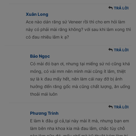
TRẢ LỜI
Xuân Long
Ace nào dán răng sứ Veneer rồi thì cho em hỏi làm
này có phải mài răng không? với sau khi làm xong thì
có đau nhiêu lắm k ạ?
TRẢ LỜI
Bảo Ngọc
Có mài đó bạn ơi, nhưng tại miếng sứ nó cũng khá
mỏng, có vài mm nên mình mài cũng ít lắm, thiệt
sự là k đau mấy hết, nên làm cái nay đỡ bị ảnh
hưởng đến răng gốc mà cũng chất lượng, ăn uống
thoải mái luôn
TRẢ LỜI
Phương Trinh
E làm k đâu gì cả,tại này mài ít mà, nhưng bạn em
làm bên nha khoa kia mà đau lắm, chắc tùy chỗ
nào làm nữa đó, mấy chố mà kỹ thuật kém làm bị