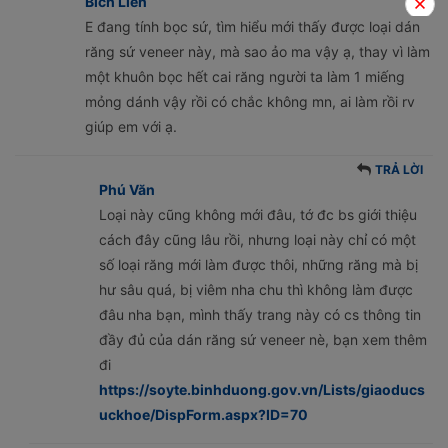
Bích Liên
E đang tính bọc sứ, tìm hiểu mới thấy được loại dán
răng sứ veneer này, mà sao ảo ma vậy ạ, thay vì làm
một khuôn bọc hết cai răng người ta làm 1 miếng
mỏng dánh vậy rồi có chắc không mn, ai làm rồi rv
giúp em với ạ.
TRẢ LỜI
Phú Văn
Loại này cũng không mới đâu, tớ đc bs giới thiệu
cách đây cũng lâu rồi, nhưng loại này chỉ có một
số loại răng mới làm được thôi, những răng mà bị
hư sâu quá, bị viêm nha chu thì không làm được
đâu nha bạn, mình thấy trang này có cs thông tin
đầy đủ của dán răng sứ veneer nè, bạn xem thêm
đi
https://soyte.binhduong.gov.vn/Lists/giaoducs
uckhoe/DispForm.aspx?ID=70