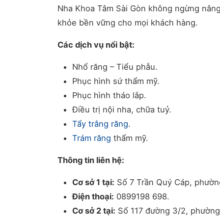
Nha Khoa Tâm Sài Gòn không ngừng nâng 
khỏe bền vững cho mọi khách hàng.
Các dịch vụ nổi bật:
Nhổ răng – Tiểu phẫu.
Phục hình sứ thẩm mỹ.
Phục hình tháo lắp.
Điều trị nội nha, chữa tuỷ.
Tẩy trắng răng
.
Trám răng
thẩm mỹ.
Thông tin liên hệ:
Cơ sở 1 tại:
Số 7 Trần Quý Cáp, phường
Điện thoại:
0899198 698.
Cơ sở 2 tại:
Số 117 đường 3/2, phường 