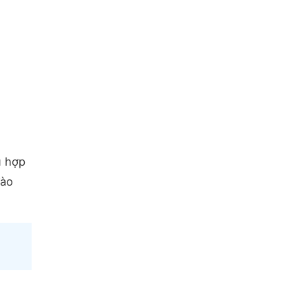
ù hợp
đào