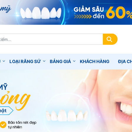
Ụ
LOẠI RĂNG SỨ
BẢNG GIÁ
KHÁCH HÀNG
ĐỊA CH