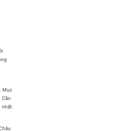
ới
òng
a. Mục
, Cần
 nhất
 Châu