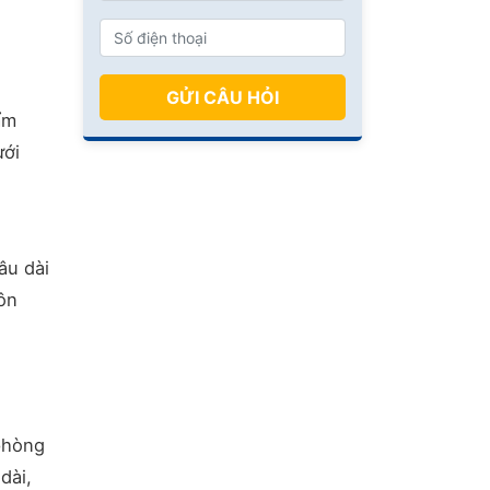
GỬI CÂU HỎI
ẩm
ưới
âu dài
môn
 phòng
dài,