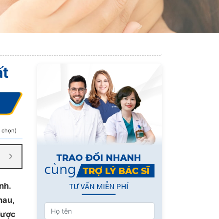
ất
h chọn)
nh.
hau,
được