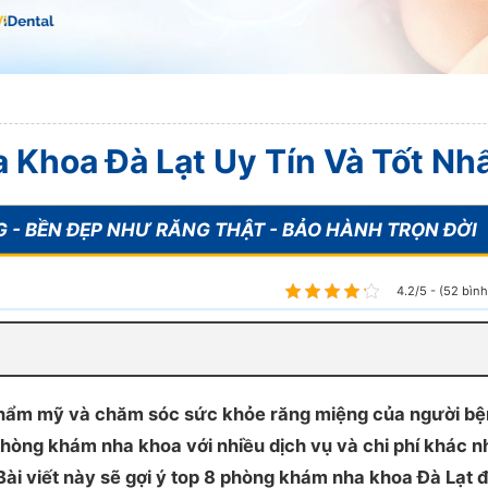
Khoa Đà Lạt Uy Tín Và Tốt Nh
4.2/5 - (52 bìn
hẩm mỹ và chăm sóc sức khỏe răng miệng của người bệ
phòng khám nha khoa với nhiều dịch vụ và chi phí khác n
Bài viết này sẽ gợi ý top 8 phòng khám nha khoa Đà Lạt 