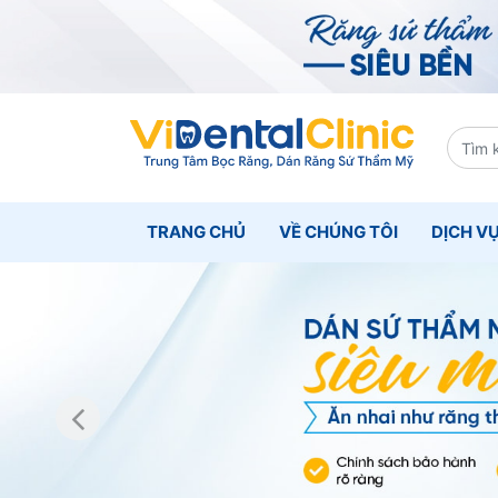
TRANG CHỦ
VỀ CHÚNG TÔI
DỊCH V