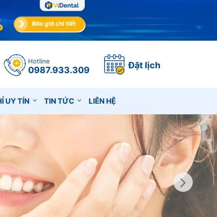
Hotline
Đặt lịch
0987.933.309
Ỉ UY TÍN
TIN TỨC
LIÊN HỆ