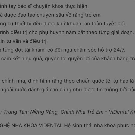
ính tay bác sĩ chuyên khoa thực hiện.
đã được đào tạo chuyên sâu về răng trẻ em.
ng cụ thiết bị đều được khử khuẩn, an toàn tuyệt đối.
trình điều trị cho phụ huynh nắm bắt theo từng giai đoạn.
n tư vấn và điều trị.
a từng đợt tái khám, có đội ngũ chăm sóc hỗ trợ 24/7.
cam kết hiệu quả, quyền lợi quyền lợi của khách hàng t
 chỉnh nha, định hình răng theo chuẩn quốc tế, tự hào là
 ngoài nước đánh giá cao cũng như được tin tưởng bởi h
n:
Trung Tâm Niềng Răng, Chỉnh Nha Trẻ Em - ViDental K
GHỆ NHA KHOA VIDENTAL
Hệ sinh thái nha khoa phức h