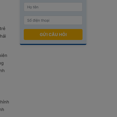
trẻ
GỬI CÂU HỎI
hải
hiên
ng
ành
chỉnh
ịnh