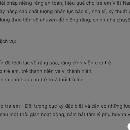
iải pháp niềng răng an toàn, hiệu quả cho trẻ em Việt Na
ẩy nâng cao chất lượng nhân lực bác sĩ, nha sĩ, kỹ thuật 
động thực tiễn về chuyên đề niềng răng, chỉnh nha chuy
dịch vụ:
 đề lệch lạc về răng sữa, răng vĩnh viễn cho trẻ.
 trẻ em, trẻ thành niên và vị thành niên.
ha phù hợp cho trẻ từ 7 tuổi trở lên.
o trẻ em - Đối tượng cực kỳ đặc biệt và cần có những lư
 sau một thời gian hoạt động, nắm bắt tâm lý phụ huynh 