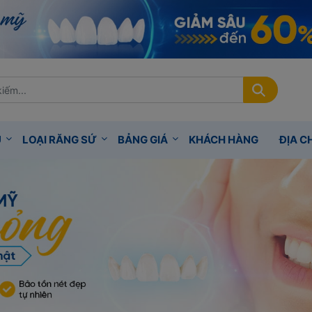
Ụ
LOẠI RĂNG SỨ
BẢNG GIÁ
KHÁCH HÀNG
ĐỊA CH