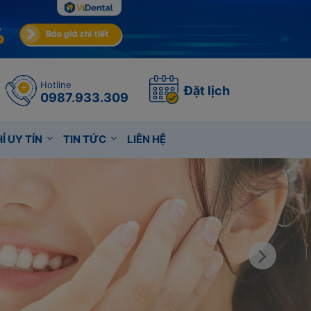
Hotline
Đặt lịch
0987.933.309
Ỉ UY TÍN
TIN TỨC
LIÊN HỆ