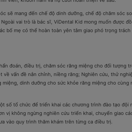
vĩnh viễn, khuôn hàm và nụ cười hoàn thiện về sau.
 Sóc sẽ mang đến chế độ dinh dưỡng, chế độ chăm sóc s
ẻ. Ngoài vai trò là bác sĩ, ViDental Kid mong muốn được đ
 các bố mẹ có thể hoàn toàn yên tâm giao phó trọng trách
hẩn đoán, điều trị, chăm sóc răng miệng cho đối tượng t
ệt về vấn đề nắn chỉnh, niềng răng; Nghiên cứu, thử nghi
g miệng, dinh dưỡng cho sức khỏe răng miệng cho cùng
ột số tổ chức để triển khai các chương trình đào tạo đội 
ơn vị không ngừng nghiên cứu triển khai, chuyển giao cá
a vào quy trình thăm khám trên từng ca điều trị.