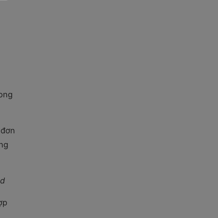
rong
 đơn
àng
id
ợp