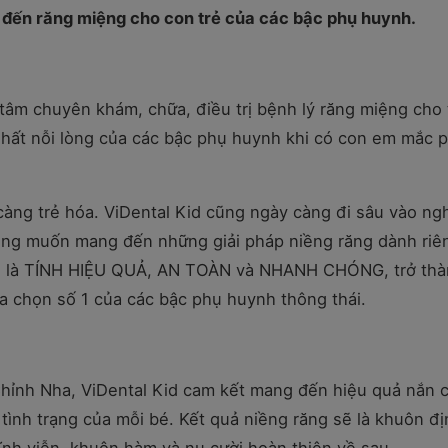
 đến răng miệng cho con trẻ của các bậc phụ huynh.
 tâm chuyên khám, chữa, điều trị bệnh lý răng miệng cho 
 nhất nỗi lòng của các bậc phụ huynh khi có con em mắc p
àng trẻ hóa. ViDental Kid cũng ngày càng đi sâu vào ng
mong muốn mang đến những giải pháp niềng răng dành riê
ến là TÍNH HIỆU QUẢ, AN TOÀN và NHANH CHÓNG, trở th
ựa chọn số 1 của các bậc phụ huynh thông thái.
Chỉnh Nha, ViDental Kid cam kết mang đến hiệu quả nắn 
 tình trạng của mỗi bé. Kết quả niềng răng sẽ là khuôn đ