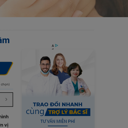
Tầm
h chọn)
hình
n vị