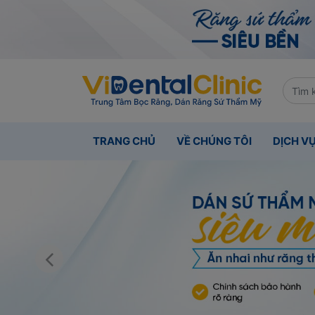
TRANG CHỦ
VỀ CHÚNG TÔI
DỊCH V