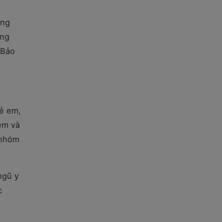
ong
ồng
 Bảo
rẻ em,
ệm và
 nhóm
ngũ y
c