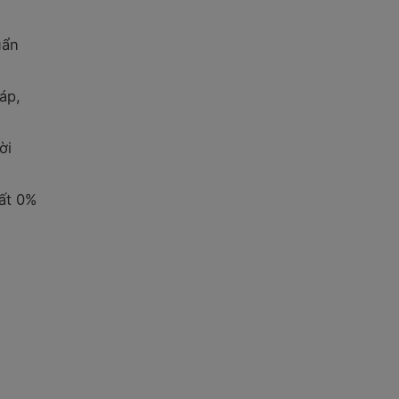
uẩn
áp,
ời
uất 0%