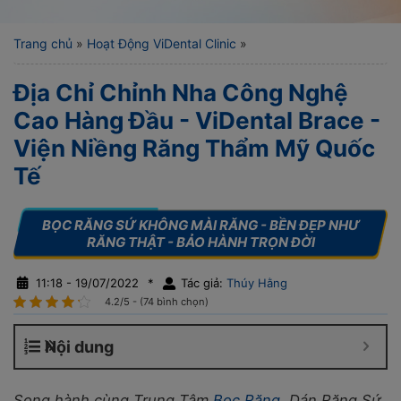
Trang chủ
»
Hoạt Động ViDental Clinic
»
Địa Chỉ Chỉnh Nha Công Nghệ
Cao Hàng Đầu - ViDental Brace -
Viện Niềng Răng Thẩm Mỹ Quốc
Tế
11:18 - 19/07/2022
*
Tác giả:
Thúy Hằng
4.2/5 - (74 bình chọn)
Nội dung
Song hành cùng Trung Tâm
Bọc Răng
, Dán Răng Sứ