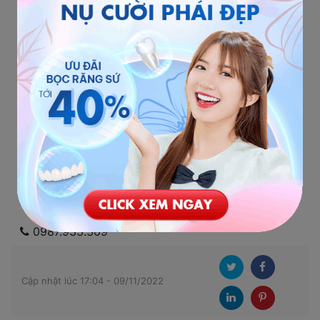
người thân được hưởng quyền lợi VIP trong 50
năm
Chi phí công khai, minh bạch, hỗ trợ trả góp lãi
suất 0%
0987.933.309
Cập nhật lúc 17:04 - 09/11/2022