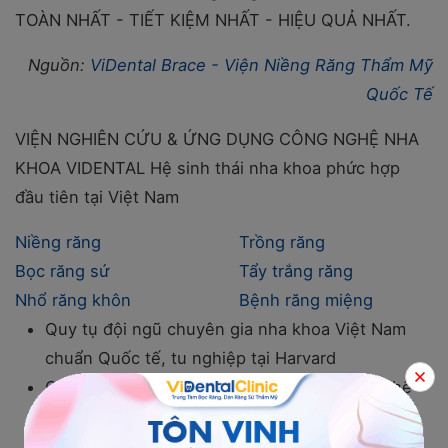
TOÀN NHẤT - TIẾT KIỆM NHẤT - HIỆU QUẢ NHẤT.
Nguồn:
ViDental Brace - Viện Niềng Răng Thẩm Mỹ
Quốc Tế
VIỆN NGHIÊN CỨU & ỨNG DỤNG CÔNG NGHỆ NHA
KHOA VIDENTAL
Hệ sinh thái nha khoa phức hợp
đầu tiên tại Việt Nam
Niềng răng
Trồng răng
Bọc răng sứ
Tẩy trắng răng
Nhổ răng khôn
Bệnh răng miệng
Quy tụ đội ngũ chuyên gia nha khoa Việt Nam
chuẩn Quốc tế, tu nghiệp tại Harvard
Cơ sở vật chất, trang thiết bị chuẩn công nghệ
Pháp, Mỹ, Hàn
Bảo hành hiệu quả TRỌN ĐỜI, khách hàng và