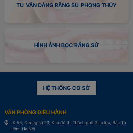
TƯ VẤN DÁNG RĂNG SỨ PHONG THỦY
HÌNH ẢNH BỌC RĂNG SỨ
HỆ THỐNG CƠ SỞ
VĂN PHÒNG ĐIỀU HÀNH
LK 56, Đường số 23, Khu đô thị Thành phố Giao lưu, Bắc Từ
Liêm, Hà Nội