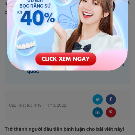
lựa chọn địa chỉ bọc răng uy tín, tìm hiểu kỹ lưỡng về
quy trình thực hiện và mức chi phí cần chuẩn bị.
THÔNG TIN QUAN TRỌNG:
Tuổi thọ của răng sứ: Thời gian và những
yếu tố tác động
Bọc răng sứ trả góp nên hay không?
Những địa chỉ thực hiện uy tín trên toàn
quốc
Cập nhật lúc 4:19 - 11/10/2022
Trở thành người đầu tiên bình luận cho bài viết này!