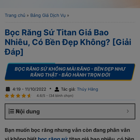
Trang chủ
»
Bảng Giá Dịch Vụ
»
Bọc Răng Sứ Titan Giá Bao
Nhiêu, Có Bền Đẹp Không? [Giải
Đáp]
4:19 - 11/10/2022
*
Tác giả:
Thúy Hằng
4.6/5 - (34 bình chọn)
Nội dung
Bạn muốn bọc răng nhưng vẫn còn đang phân vân
vì không biết
bọc răng sứ
titan giá bao nhiêu, có bền