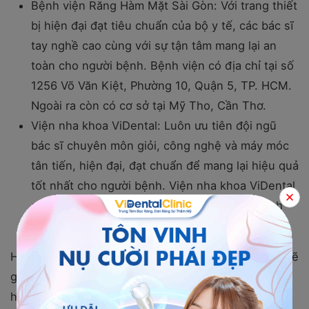
Bệnh viện Răng Hàm Mặt Sài Gòn: Với trang thiết
bị hiện đại đạt tiêu chuẩn của bộ y tế, các bác sĩ
tay nghề cao cùng với sự tận tâm mang lại an
toàn cho người bệnh. Bệnh viện có địa chỉ tại số
1256 Võ Văn Kiệt, Phường 10, Quận 5, TP. HCM.
Ngoài ra còn có cơ sở tại Mỹ Tho, Cần Thơ.
Viện nha khoa ViDental: Luôn ưu tiên đội ngũ
bác sĩ chuyên môn giỏi, công nghệ và máy móc
tân tiến, hiện đại, đạt chuẩn để mang lại hiệu quả
tốt nhất cho người bệnh. Viện nha khoa ViDental
có địa chỉ tại số 30 Phạm Văn Đồng - Mai Dịch -
Hà Nội.
Hy vọng với những thông tin chia sẻ trong bài viết sẽ
giúp bạn giải quyết những thắc mắc, đặc biệt là câu
hỏi bọc răng sứ titan giá bao nhiêu. Bạn cần chú ý