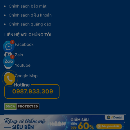
Chính sách bảo mật
Chính sách điều khoản
Chính sách quảng cáo
LIÊN HỆ VỚI CHÚNG TÔI
Facebook
Zalo
Youtube
Google Map
0987.933.309
© 2021 - Bản quyền của ViDental Clinic - Trung Tâm Bọc Răng,
Dán Răng Sứ Thẩm Mỹ
Viennhakhoathammy.com