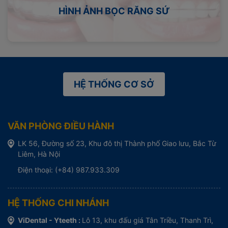
HÌNH ẢNH BỌC RĂNG SỨ
HỆ THỐNG CƠ SỞ
VĂN PHÒNG ĐIỀU HÀNH
LK 56, Đường số 23, Khu đô thị Thành phố Giao lưu, Bắc Từ
Liêm, Hà Nội
Điện thoại: (+84) 987.933.309
HỆ THỐNG CHI NHÁNH
ViDental - Yteeth :
Lô 13, khu đấu giá Tân Triều, Thanh Trì,