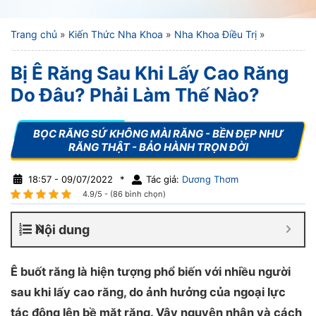
Trang chủ
»
Kiến Thức Nha Khoa
»
Nha Khoa Điều Trị
»
Bị Ê Răng Sau Khi Lấy Cao Răng
Do Đâu? Phải Làm Thế Nào?
18:57 - 09/07/2022
*
Tác giả:
Dương Thơm
4.9/5 - (86 bình chọn)
Nội dung
Ê buốt răng là hiện tượng phổ biến với nhiều người
sau khi lấy cao răng, do ảnh hưởng của ngoại lực
tác động lên bề mặt răng. Vậy nguyên nhân và cách