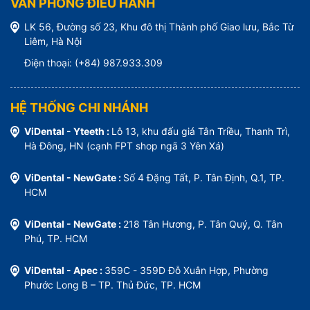
VĂN PHÒNG ĐIỀU HÀNH
LK 56, Đường số 23, Khu đô thị Thành phố Giao lưu, Bắc Từ
Liêm, Hà Nội
Điện thoại: (+84) 987.933.309
HỆ THỐNG CHI NHÁNH
ViDental - Yteeth :
Lô 13, khu đấu giá Tân Triều, Thanh Trì,
Hà Đông, HN (cạnh FPT shop ngã 3 Yên Xá)
ViDental - NewGate :
Số 4 Đặng Tất, P. Tân Định, Q.1, TP.
HCM
ViDental - NewGate :
218 Tân Hương, P. Tân Quý, Q. Tân
Phú, TP. HCM
ViDental - Apec :
359C - 359D Đỗ Xuân Hợp, Phường
Phước Long B – TP. Thủ Đức, TP. HCM