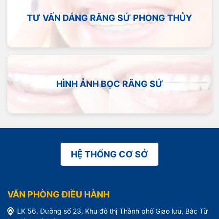
TƯ VẤN DÁNG RĂNG SỨ PHONG THỦY
HÌNH ẢNH BỌC RĂNG SỨ
HỆ THỐNG CƠ SỞ
VĂN PHÒNG ĐIỀU HÀNH
LK 56, Đường số 23, Khu đô thị Thành phố Giao lưu, Bắc Từ