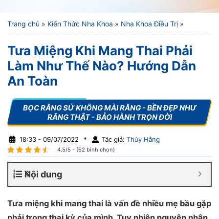
Trang chủ
»
Kiến Thức Nha Khoa
»
Nha Khoa Điều Trị
»
Tưa Miệng Khi Mang Thai Phải
Làm Như Thế Nào? Hướng Dẫn
An Toàn
18:33 - 09/07/2022
*
Tác giả:
Thúy Hằng
4.5/5 - (62 bình chọn)
Nội dung
Tưa miệng khi mang thai là vấn đề nhiều mẹ bầu gặp
phải trong thai kỳ của mình. Tuy nhiên nguyên nhân