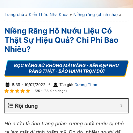
Trang chủ
»
Kiến Thức Nha Khoa
»
Niềng răng (chỉnh nha)
»
Niềng Răng Hô Nướu Liệu Có
Thật Sự Hiệu Quả? Chi Phí Bao
Nhiêu?
8:39 - 19/07/2022
*
Tác giả:
Dương Thơm
5/5 - (36 bình chọn)
Nội dung
Hô nướu là tình trạng phần xương dưới nướu bị nhô
ra làm mất đi tính thẩm mỹ. Do đó, nhiều người đã