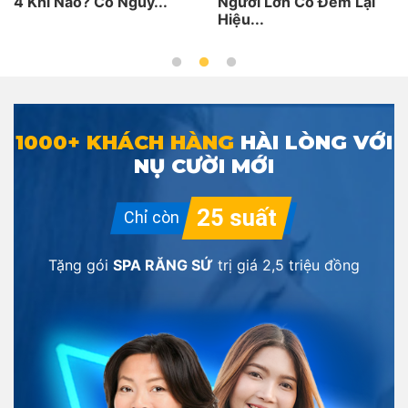
4 Khi Nào? Có Nguy...
Người Lớn Có Đem Lại
Hiệu...
1000+ KHÁCH HÀNG
HÀI LÒNG VỚI
NỤ CƯỜI MỚI
Tặng gói
SPA RĂNG SỨ
trị giá
2,5 triệu đồng