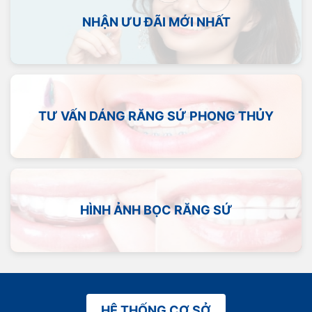
NHẬN ƯU ĐÃI MỚI NHẤT
TƯ VẤN DÁNG RĂNG SỨ PHONG THỦY
HÌNH ẢNH BỌC RĂNG SỨ
HỆ THỐNG CƠ SỞ