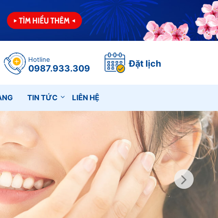
Hotline
Đặt lịch
0987.933.309
ÀNG
TIN TỨC
LIÊN HỆ