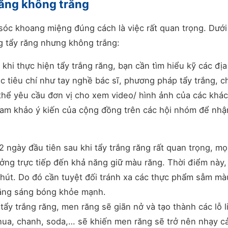
răng không trắng
c khoang miệng đúng cách là việc rất quan trọng. Dưới
ạng tẩy răng nhưng không trắng:
khi thực hiện tẩy trắng răng, bạn cần tìm hiểu kỹ các địa
c tiêu chí như tay nghề bác sĩ, phương pháp tẩy trắng, ch
 thể yêu cầu đơn vị cho xem video/ hình ảnh của các khá
tham khảo ý kiến của cộng đồng trên các hội nhóm để nhậ
2 ngày đầu tiên sau khi tẩy trắng răng rất quan trọng, mọi
h hưởng trực tiếp đến khả năng giữ màu răng. Thời điểm này,
ột chút. Do đó cần tuyệt đối tránh xa các thực phẩm sẫm m
ăng sáng bóng khỏe mạnh.
tẩy trắng răng, men răng sẽ giãn nở và tạo thành các lỗ li 
hua, chanh, soda,… sẽ khiến men răng sẽ trở nên nhạy c