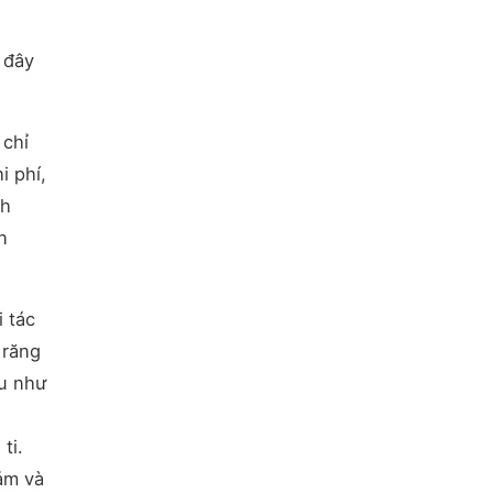
 đây
 chỉ
i phí,
ch
n
 tác
 răng
àu như
ti.
ảm và