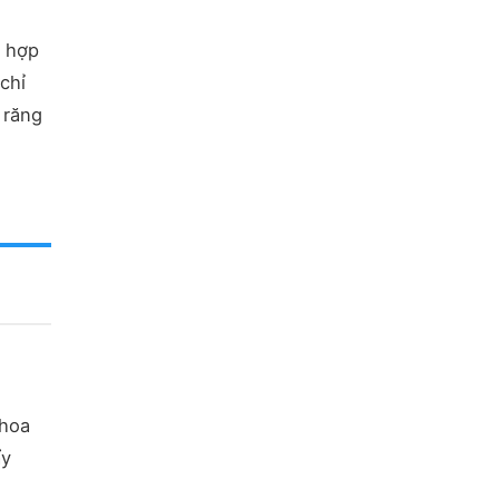
 hợp
chỉ
 răng
khoa
ẩy