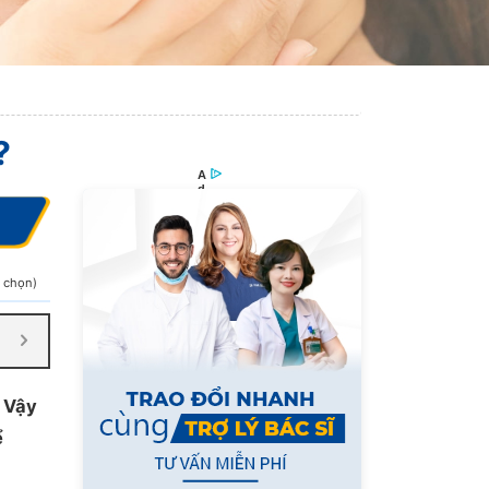
?
h chọn)
. Vậy
ể