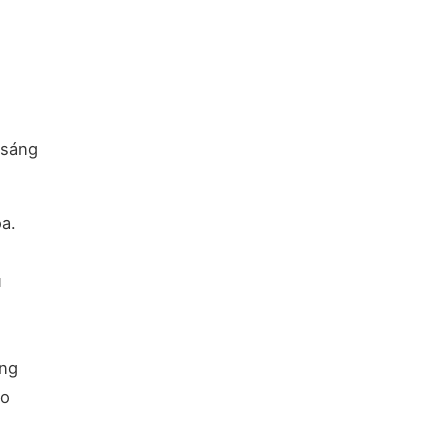
 sáng
oa.
u
́ng
ho