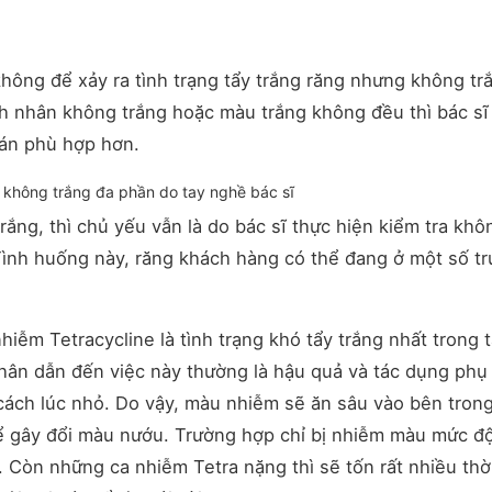
hông để xảy ra tình trạng tẩy trắng răng nhưng không tr
nh nhân không trắng hoặc màu trắng không đều thì bác sĩ
 án phù hợp hơn.
không trắng đa phần do tay nghề bác sĩ
g, thì chủ yếu vẫn là do bác sĩ thực hiện kiểm tra khô
ình huống này, răng khách hàng có thể đang ở một số t
iễm Tetracycline là tình trạng khó tẩy trắng nhất trong t
n dẫn đến việc này thường là hậu quả và tác dụng phụ
ch lúc nhỏ. Do vậy, màu nhiễm sẽ ăn sâu vào bên tro
thể gây đổi màu nướu. Trường hợp chỉ bị nhiễm màu mức đ
n. Còn những ca nhiễm Tetra nặng thì sẽ tốn rất nhiều thờ