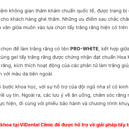
ghiệm không gian thăm khám chuẩn quốc tế, được trang bị
 ưu cho khách hàng ghé thăm. Những ưu điểm sau chắc chắ
 vân giữa muôn vào lựa chọn tẩy trắng răng hiện có trên 
a chọn để làm trắng răng có tên
PRO-WHITE
, kết hợp giữ
cùng gel tẩy trắng răng được chứng nhận đạt chuẩn Hoa 
răng, kích thích hoạt động của các phân tử làm trắng giú
h với màu da bên ngoài.
4 bước khoa học, với sự hỗ trợ của đội ngũ nha sĩ có kinh
ề uy tín. Ngoài ra, các lưu ý về ăn uống, chăm sóc răng
hực hiện, đi cùng với phiếu bảo hành và chương trình khu
khoa tại ViDental Clinic để được hỗ trợ về giải pháp tẩy 