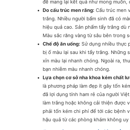
để mang lại kết quả như mong muốn, đô
Do cấu trúc men răng:
Cấu trúc men va
trắng. Nhiều người bẩm sinh đã có mà
hiệu quả cao. Sản phẩm tẩy trắng dù n
Màu sắc răng vàng từ sâu bên trong sẽ
Chế độ ăn uống:
Sử dụng nhiều thực ph
bị ố màu lại sau khi tẩy trắng. Như
xỉn màu lại nhanh chóng. Ngoài ra, thuô
bạn nhiễm màu nhanh chóng.
Lựa chọn cơ sở nha khoa kém chất lư
là phương pháp làm đẹp ít gây tốn kém
đã lợi dụng tính ham rẻ của người Việt
làm trắng hoặc không cải thiện được 
phải tốn kém chi phí để tới các bệnh 
hậu quả từ các phòng khám không uy 