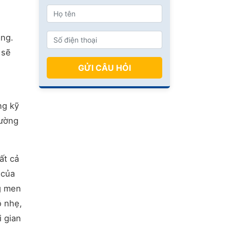
ắng.
 sẽ
GỬI CÂU HỎI
ng kỹ
rường
ất cả
 của
ng men
ộ nhẹ,
i gian