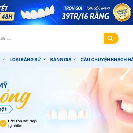
Ụ
LOẠI RĂNG SỨ
BẢNG GIÁ
CÂU CHUYỆN KHÁCH H