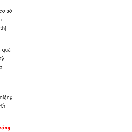
 cơ sở
n
thị
a quá
Kỳ.
p
 miệng
yến
trắng