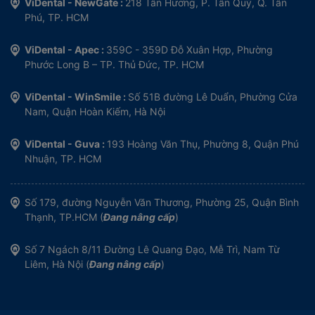
ViDental - NewGate :
218 Tân Hương, P. Tân Quý, Q. Tân
Phú, TP. HCM
ViDental - Apec :
359C - 359D Đỗ Xuân Hợp, Phường
Phước Long B – TP. Thủ Đức, TP. HCM
ViDental - WinSmile :
Số 51B đường Lê Duẩn, Phường Cửa
Nam, Quận Hoàn Kiếm, Hà Nội
ViDental - Guva :
193 Hoàng Văn Thụ, Phường 8, Quận Phú
Nhuận, TP. HCM
Số 179, đường Nguyễn Văn Thương, Phường 25, Quận Bình
Thạnh, TP.HCM (
Đang nâng cấp
)
Số 7 Ngách 8/11 Đường Lê Quang Đạo, Mễ Trì, Nam Từ
Liêm, Hà Nội (
Đang nâng cấp
)