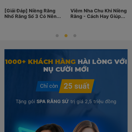
[Giải Đáp] Niềng Răng
Viêm Nha Chu Khi Niềng
Nhổ Răng Số 3 Có Nên...
Răng - Cách Hay Giúp...
1000+ KHÁCH HÀNG
HÀI LÒNG VỚI
NỤ CƯỜI MỚI
Tặng gói
SPA RĂNG SỨ
trị giá
2,5 triệu đồng