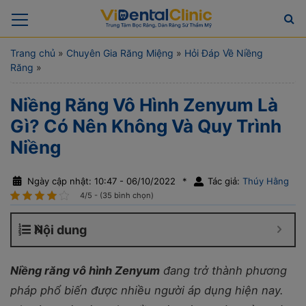
Trang chủ
»
Chuyên Gia Răng Miệng
»
Hỏi Đáp Về Niềng
Răng
»
Niềng Răng Vô Hình Zenyum Là
Gì? Có Nên Không Và Quy Trình
Niềng
Ngày cập nhật: 10:47 - 06/10/2022
*
Tác giả:
Thúy Hằng
4/5 - (35 bình chọn)
Nội dung
Niềng răng vô hình Zenyum
đang trở thành phương
pháp phổ biến được nhiều người áp dụng hiện nay.