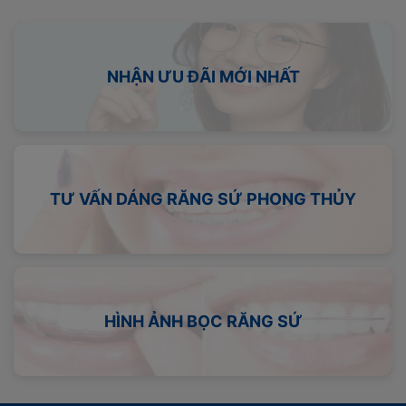
NHẬN ƯU ĐÃI MỚI NHẤT
TƯ VẤN DÁNG RĂNG SỨ PHONG THỦY
HÌNH ẢNH BỌC RĂNG SỨ