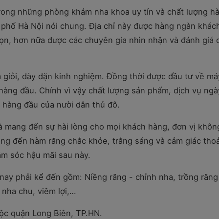
rong những phòng khám nha khoa uy tín và chất lượng h
h phố Hà Nội nói chung. Địa chỉ này được hàng ngàn khác
họn, hơn nữa được các chuyên gia nhìn nhận và đánh giá 
a giỏi, dày dặn kinh nghiệm. Đồng thời được đầu tư về má
 hàng đầu. Chính vì vậy chất lượng sản phẩm, dịch vụ ngà
 hàng đầu của nười dân thủ đô.
là mang đến sự hài lòng cho mọi khách hàng, đơn vị khôn
ang đến hàm răng chắc khỏe, trắng sáng và cảm giác thoả
hăm sóc hậu mãi sau này.
 nay phải kể đến gồm: Niềng răng - chỉnh nha, trồng răng
m nha chu, viêm lợi,…
ộc quận Long Biên, TP.HN.