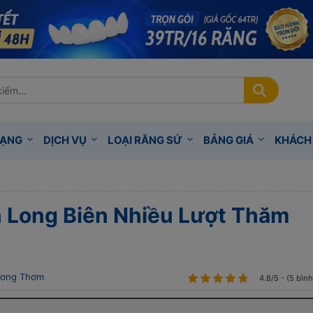
RẠNG
DỊCH VỤ
LOẠI RĂNG SỨ
BẢNG GIÁ
KHÁCH
 Long Biên Nhiều Lượt Thăm
ơng Thơm
4.8/5 - (5 bìn