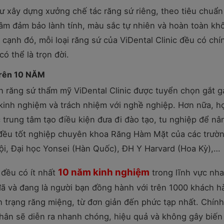
 tư xây dựng xưởng chế tác răng sứ riêng, theo tiêu chuẩn
tâm đảm bảo lành tính, màu sắc tự nhiên và hoàn toàn kh
cạnh đó, mỗi loại răng sứ của ViDental Clinic đều có chí
có thể là trọn đời.
 trên 10 NĂM
án răng sứ thẩm mỹ ViDental Clinic được tuyển chọn gắt g
kinh nghiệm và trách nhiệm với nghề nghiệp. Hơn nữa, h
trung tâm tạo điều kiện đưa đi đào tạo, tu nghiệp để nâ
 đều tốt nghiệp chuyên khoa Răng Hàm Mặt của các trườn
Nội, Đại học Yonsei (Hàn Quốc), ĐH Y Harvard (Hoa Kỳ),…
10 năm kinh nghiệm
c đều có ít nhất
trong lĩnh vực nh
 đã và đang là người bạn đồng hành với trên 1000 khách h
ình trạng răng miệng, từ đơn giản đến phức tạp nhất. Chính
nhân sẽ diễn ra nhanh chóng, hiệu quả và không gây biến