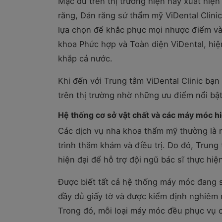
Mặc dù trên thị trường hiện nay xuất hiệ
răng, Dán răng sứ thẩm mỹ ViDental Clini
lựa chọn để khắc phục mọi nhược điểm và lấ
khoa Phức hợp và Toàn diện ViDental, hiệ
khắp cả nước.
Khi đến với Trung tâm ViDental Clinic bạn
trên thị trường nhờ những ưu điểm nổi bật
Hệ thống cơ sở vật chất và các máy móc hi
Các dịch vụ nha khoa thẩm mỹ thường là n
trình thăm khám và điều trị. Do đó, Trun
hiện đại để hỗ trợ đội ngũ bác sĩ thực hi
Được biết tất cả hệ thống máy móc đang s
đầy đủ giấy tờ và được kiểm định nghiêm 
Trong đó, mỗi loại máy móc đều phục vụ 