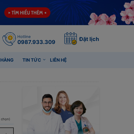
Hotline
Đặt lịch
0987.933.309
 HÀNG
TIN TỨC
LIÊN HỆ
h chọn)