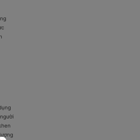
àng
ực
n
 dụng
 người
 khen
 lượng