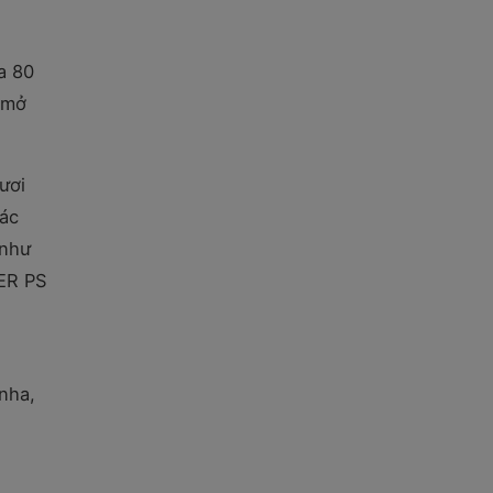
a 80
à mở
ươi
các
 như
TER PS
nha,