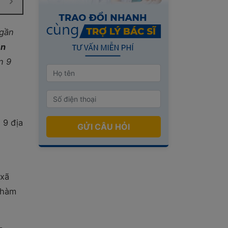
 gần
ận
n 9
 9 địa
GỬI CÂU HỎI
 xã
 hàm