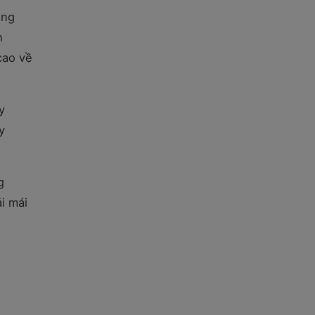
àng
h
cao về
y
y
g
i mái