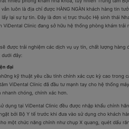
n rất nhiều phòng khám nha khoa, tuy nhiên Trung tâm Bọ
c vẫn luôn là địa chỉ được HÀNG NGÀN khách hàng tin tưở
y lại sự tự tin. Đây là đơn vị trực thuộc Hệ sinh thái Nh
n ViDental Clinic đang sở hữu hệ thống phòng khám trải 
 sẽ được trải nghiệm các dịch vụ uy tín, chất lượng hàng 
 dưới đây:
ện đại
hững kỹ thuật yêu cầu tính chính xác cực kỳ cao trong c
g tâm ViDental Clinic đã đầu tư mạnh tay cho hệ thống má
ện nhanh chóng, chính xác hơn.
ử dụng tại ViDental Clinic đều được nhập khẩu chính hãn
ngặt bởi Bộ Y tế trước khi đưa vào sử dụng cho khách hà
cho một chức năng chính như chụp X quang, quét dấu ră