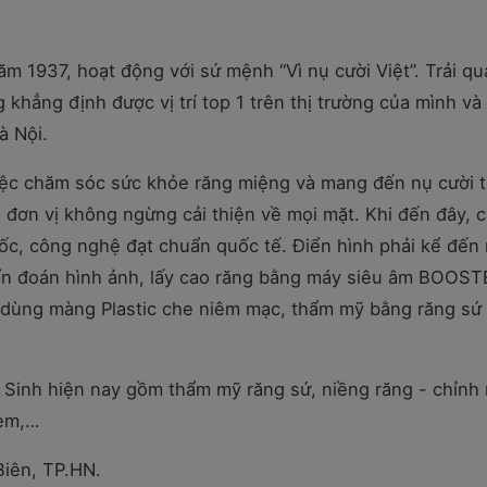
m 1937, hoạt động với sứ mệnh “Vì nụ cười Việt”. Trải qu
g khẳng định được vị trí top 1 trên thị trường của mình v
à Nội.
iệc chăm sóc sức khỏe răng miệng và mang đến nụ cười t
đơn vị không ngừng cải thiện về mọi mặt. Khi đến đây, 
ốc, công nghệ đạt chuẩn quốc tế. Điển hình phải kể đến
ẩn đoán hình ảnh, lấy cao răng bằng máy siêu âm BOOS
, dùng màng Plastic che niêm mạc, thẩm mỹ bằng răng sứ
 Sinh hiện nay gồm thẩm mỹ răng sứ, niềng răng - chỉnh 
 em,…
iên, TP.HN.