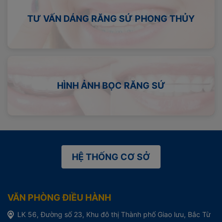
TƯ VẤN DÁNG RĂNG SỨ PHONG THỦY
HÌNH ẢNH BỌC RĂNG SỨ
HỆ THỐNG CƠ SỞ
VĂN PHÒNG ĐIỀU HÀNH
LK 56, Đường số 23, Khu đô thị Thành phố Giao lưu, Bắc Từ