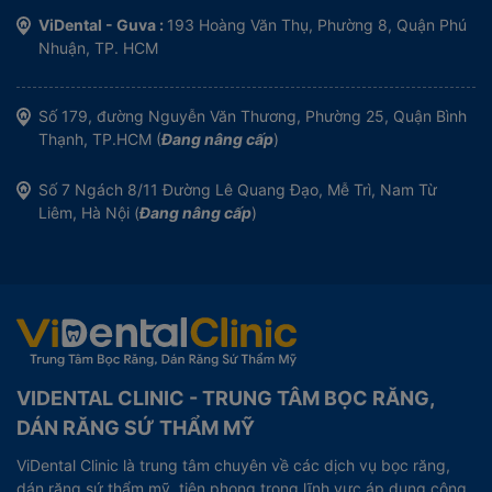
ViDental - Guva :
193 Hoàng Văn Thụ, Phường 8, Quận Phú
Nhuận, TP. HCM
Số 179, đường Nguyễn Văn Thương, Phường 25, Quận Bình
Thạnh, TP.HCM (
Đang nâng cấp
)
Số 7 Ngách 8/11 Đường Lê Quang Đạo, Mễ Trì, Nam Từ
Liêm, Hà Nội (
Đang nâng cấp
)
VIDENTAL CLINIC - TRUNG TÂM BỌC RĂNG,
DÁN RĂNG SỨ THẨM MỸ
ViDental Clinic là trung tâm chuyên về các dịch vụ bọc răng,
dán răng sứ thẩm mỹ, tiên phong trong lĩnh vực áp dụng công