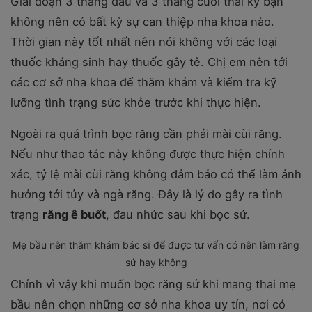
Giai đoạn 3 tháng đầu và 3 tháng cuối thai kỳ bạn
không nên có bất kỳ sự can thiệp nha khoa nào.
Thời gian này tốt nhất nên nói không với các loại
thuốc kháng sinh hay thuốc gây tê. Chị em nên tới
các cơ sở nha khoa để thăm khám và kiểm tra kỹ
lưỡng tình trạng sức khỏe trước khi thực hiện.
Ngoài ra quá trình bọc răng cần phải mài cùi răng.
Nếu như thao tác này không được thực hiện chính
xác, tỷ lệ mài cùi răng không đảm bảo có thể làm ảnh
hưởng tới tủy và ngà răng. Đây là lý do gây ra tình
trạng
răng ê buốt
, đau nhức sau khi bọc sứ.
Mẹ bầu nên thăm khám bác sĩ để được tư vấn có nên làm răng
sứ hay không
Chính vì vậy khi muốn bọc răng sứ khi mang thai mẹ
bầu nên chọn những cơ sở nha khoa uy tín, nơi có