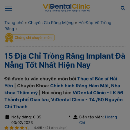
Trang chủ
»
Chuyên Gia Răng Miệng
»
Hỏi Đáp Về Trồng
Răng
»
15 Địa Chỉ Trồng Răng Implant Đà
Nẵng Tốt Nhất Hiện Nay
Đã được tư vấn chuyên môn bởi
Thạc sĩ Bác sĩ Hải
Yến
| Chuyên Khoa:
Chỉnh hình Răng Hàm Mặt
,
Nha
khoa Thẩm mỹ
| Nơi công tác:
ViDental Clinic - LK 56
Thành phố Giao lưu
,
ViDental Clinic - T4 /50 Nguyễn
Chí Thanh
Ngày đăng: 0:35 -
*
Biên tập viên:
Hoàng
03/02/2023
Chi
4.4/5 - (21 bình chọn)