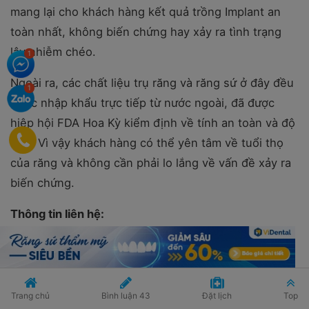
mang lại cho khách hàng kết quả trồng Implant an
toàn nhất, không biến chứng hay xảy ra tình trạng
lây nhiễm chéo.
Ngoài ra, các chất liệu trụ răng và răng sứ ở đây đều
được nhập khẩu trực tiếp từ nước ngoài, đã được
hiệp hội FDA Hoa Kỳ kiểm định về tính an toàn và độ
bền. Vì vậy khách hàng có thể yên tâm về tuổi thọ
của răng và không cần phải lo lắng về vấn đề xảy ra
biến chứng.
Thông tin liên hệ:
Địa chỉ:
Số 459 đường Lê Duẩn, Đà Nẵng.
Điện thoại:
0236.6279666 - 0236.6279666.
E-mail:
vietphapdanang123@gmail.com.
Trang chủ
Bình luận
43
Đặt lịch
Top